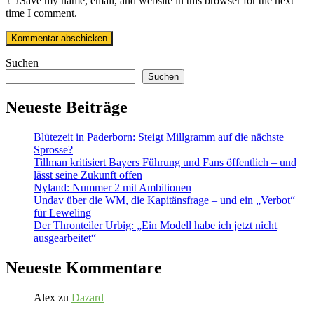
Save my name, email, and website in this browser for the next
time I comment.
Suchen
Suchen
Neueste Beiträge
Blütezeit in Paderborn: Steigt Millgramm auf die nächste
Sprosse?
Tillman kritisiert Bayers Führung und Fans öffentlich – und
lässt seine Zukunft offen
Nyland: Nummer 2 mit Ambitionen
Undav über die WM, die Kapitänsfrage – und ein „Verbot“
für Leweling
Der Thronteiler Urbig: „Ein Modell habe ich jetzt nicht
ausgearbeitet“
Neueste Kommentare
Alex
zu
Dazard