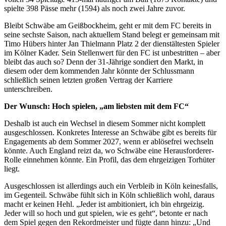
spielte 398 Pässe mehr (1594) als noch zwei Jahre zuvor.
Bleibt Schwäbe am Geißbockheim, geht er mit dem FC bereits in
seine sechste Saison, nach aktuellem Stand belegt er gemeinsam mit
Timo Hübers hinter Jan Thielmann Platz 2 der dienstältesten Spieler
im Kölner Kader. Sein Stellenwert für den FC ist unbestritten – aber
bleibt das auch so? Denn der 31-Jährige sondiert den Markt, in
diesem oder dem kommenden Jahr könnte der Schlussmann
schließlich seinen letzten großen Vertrag der Karriere
unterschreiben.
Der Wunsch: Hoch spielen, „am liebsten mit dem FC“
Deshalb ist auch ein Wechsel in diesem Sommer nicht komplett
ausgeschlossen. Konkretes Interesse an Schwäbe gibt es bereits für
Engagements ab dem Sommer 2027, wenn er ablösefrei wechseln
könnte. Auch England reizt da, wo Schwäbe eine Herausforderer-
Rolle einnehmen könnte. Ein Profil, das dem ehrgeizigen Torhüter
liegt.
Ausgeschlossen ist allerdings auch ein Verbleib in Köln keinesfalls,
im Gegenteil. Schwäbe fühlt sich in Köln schließlich wohl, daraus
macht er keinen Hehl. „Jeder ist ambitioniert, ich bin ehrgeizig.
Jeder will so hoch und gut spielen, wie es geht“, betonte er nach
dem Spiel gegen den Rekordmeister und fügte dann hinzu: „Und