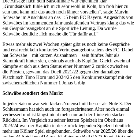
Die Ansage nach dem Saisonfinale war eigentlich klar.
„Grundsätzlich fühle ich mich sehr wohl in Köln, bin froh hier zu
sein und kann mir das auch noch länger vorstellen“, sagte Marvin
Schwäbe im Anschluss an das 1:5 beim FC Bayern. Angesichts von
Schwäbes im kommenden Jahr auslaufenden Vertrags klang das wie
ein Gesprächsangebot an die Sportliche Leitung. Da wurde
Schwäbe deutlich: „Ich mache die Tür dafür auf.“
Etwas mehr als zwei Wochen später gibt es noch keine Gespräche
und erst recht kein konkretes Vertragsangebot seitens des FC. Dabei
hat Schwäbe – mit kurzen Ausnahmen – sein fünftes Jahr als
Stammkraft hinter sich, erstmals auch als Kapitän. Gleich zweimal
kämpfte er sich aus dem Status einer Nummer 2 zurück zwischen
die Pfosten, gewann das Duell 2021/22 gegen den damaligen
Platzhirsch Timo Horn und 2024/25 den Konkurrenzkampf mit der
zwischenzeitlichen Nummer 1 Jonas Urbig.
Schwäbe sondiert den Markt
In jeder Saison war sein kicker-Notenschnitt besser als Note 3. Der
Schlussmann hat sich auch im fortgeschrittenen Alter noch einmal
verbessert und ist längst nicht mehr nur auf der Linie ein starker
Rückhalt. Im Vergleich zu seiner letzten Spielzeit im Oberhaus
2023/24 war der Kapitän in der zurückliegenden Spielzeit deutlich
mehr ins Kölner Spiel eingebunden. Schwäbe war 2025/26 über die
vollen 34 Spieltage 413-mal häufiger am Ball (1873 Kontakte) und