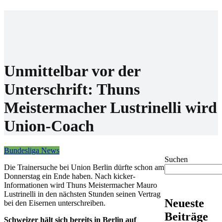
Home
Wettanbieter
Bonis
News
Unmittelbar vor der
Unterschrift: Thuns
Meistermacher Lustrinelli wird
Union-Coach
Bundesliga News
Suchen
Die Trainersuche bei Union Berlin dürfte schon am
Donnerstag ein Ende haben. Nach kicker-
Informationen wird Thuns Meistermacher Mauro
Lustrinelli in den nächsten Stunden seinen Vertrag
Neueste
bei den Eisernen unterschreiben.
Beiträge
Schweizer hält sich bereits in Berlin auf