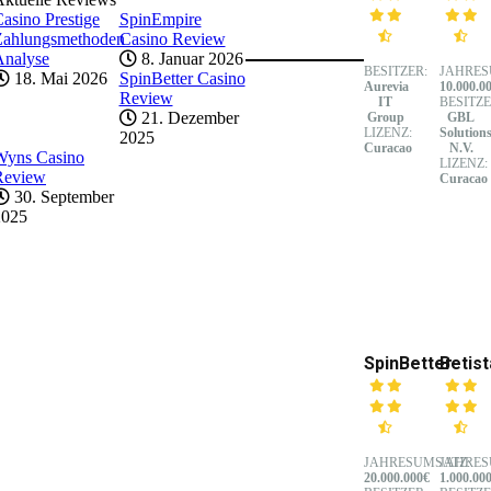
asino Prestige
SpinEmpire
Zahlungsmethoden
Casino Review
Analyse
8. Januar 2026
BESITZER:
JAHRES
18. Mai 2026
SpinBetter Casino
Aurevia
10.000.0
Review
IT
BESITZE
21. Dezember
Group
GBL
LIZENZ:
Solution
2025
Curacao
N.V.
Wyns Casino
LIZENZ:
Review
Curacao
30. September
2025
SpinBetter
Betist
JAHRESUMSATZ:
JAHRES
20.000.000€
1.000.00