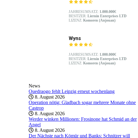
JAHRESUMSATZ:
1.000.000€
BESITZER:
Liernin Enterprises LTD
LIZENZ:
Komoren (Anjouan)
Wyns
JAHRESUMSATZ:
1.000.000€
BESITZER:
Liernin Enterprises LTD
LIZENZ:
Komoren (Anjouan)
News
Ouedraogo fehlt Leipzig erneut wochenlang
8. August 2026
Operation nötig: Gladbach sogar mehrere Monate ohne
Castrop
8. August 2026
Werder winken Millionen: Frosinone hat Schmid an der
Angel
8. August 2026
Der Nächste nach Kömür und Banks: Schnitzer will