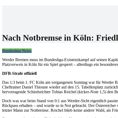
Home
Wettanbiet
Bonis
News
Nach Notbremse in Köln: Friedl
Bundesliga News
Werder Bremen muss im Bundesliga-Existenzkampf auf seinen Kapitän
Platzverweis in Köln für ein Spiel gesperrt – allerdings ein besonderes
DFB-Strafe offiziell
Das 1:3 beim 1. FC Köln am vergangenen Sonntag war für Werder Br
Cheftrainer Daniel Thioune wieder auf den 15. Tabellenplatz zurückfiel
hervorragende Schiedsrichter Tobias Reichel (kicker-Note 1,5) den B
Doch was war beim Stand von 0:1 aus Werder-Sicht eigentlich passier
Rückpass erhalten – und wurde so in Not gebracht. Der Österreicher 
letzter Mann zur Notbremse. Reichel blieb keine andere Wahl, als Frie