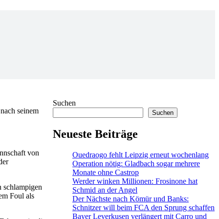
Suchen
 nach seinem
Suchen
Neueste Beiträge
nnschaft von
Ouedraogo fehlt Leipzig erneut wochenlang
der
Operation nötig: Gladbach sogar mehrere
Monate ohne Castrop
Werder winken Millionen: Frosinone hat
en schlampigen
Schmid an der Angel
em Foul als
Der Nächste nach Kömür und Banks:
Schnitzer will beim FCA den Sprung schaffen
Bayer Leverkusen verlängert mit Carro und