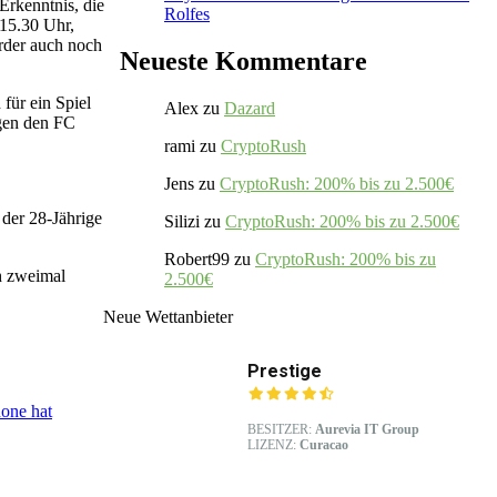
 Erkenntnis, die
Rolfes
15.30 Uhr,
erder auch noch
Neueste Kommentare
für ein Spiel
Alex
zu
Dazard
egen den FC
rami
zu
CryptoRush
Jens
zu
CryptoRush: 200% bis zu 2.500€
 der 28-Jährige
Silizi
zu
CryptoRush: 200% bis zu 2.500€
Robert99
zu
CryptoRush: 200% bis zu
ch zweimal
2.500€
Neue Wettanbieter
Prestige
one hat
BESITZER:
Aurevia IT Group
LIZENZ:
Curacao