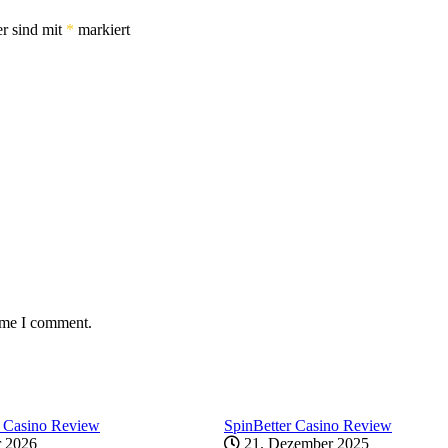
er sind mit
*
markiert
time I comment.
 Casino Review
SpinBetter Casino Review
r 2026
21. Dezember 2025