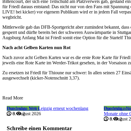
Bittencourt, der sich eine Teilschuld am Platzverweis gab, gestand ein:
für Friedl daraus entstand: Das nicht nur von den Fans mit Spannu
LIVE! bei kicker) vor eigenem Publikum wird er in jedem Fall verpasse
wegbricht.
Mittlerweile gab das DFB-Sportgericht aber zumindest bekannt, dass d
gesperrt und dürfte bereits bei der schweren Auswärtspartie in Stut
Augsburg Anfang Mai ist Friedl somit eine Option für die Startelf Th
Nach acht Gelben Karten nun Rot
Nach zuvor acht Gelben Karten war es die erste Rote Karte für Friedl
jeweils eine Rote Karte im Werder-Trikot gesehen, in der Vorsaison z
Zu ersetzen ist Friedl für Thioune nur schwer: In allen seinen 27 Einsä
ausgewechselt (kicker-Notenschnitt 3,37).
Read More
Bundesliga News
Ouedraogo fehlt Leipzig erneut wochenlang
Bundesliga N
Operation nöt
8. August 2026
0
2
Monate ohne 
8. August 
0
2
Schreibe einen Kommentar