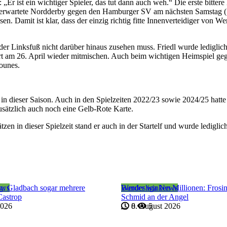
 „Er ist ein wichtiger Spieler, das tut dann auch weh.“ Die erste bittere
ng erwartete Nordderby gegen den Hamburger SV am nächsten Samstag (
n. Damit ist klar, dass der einzig richtig fitte Innenverteidiger von W
er Linksfuß nicht darüber hinaus zusehen muss. Friedl wurde lediglich 
tgart am 26. April wieder mitmischen. Auch beim wichtigen Heimspiel g
iounes.
 in dieser Saison. Auch in den Spielzeiten 2022/23 sowie 2024/25 hatte
usätzlich auch noch eine Gelb-Rote Karte.
tzen in dieser Spielzeit stand er auch in der Startelf und wurde ledigli
ews
ig: Gladbach sogar mehrere
Bundesliga News
Werder winken Millionen: Frosin
Castrop
Schmid an der Angel
2026
8. August 2026
0
5