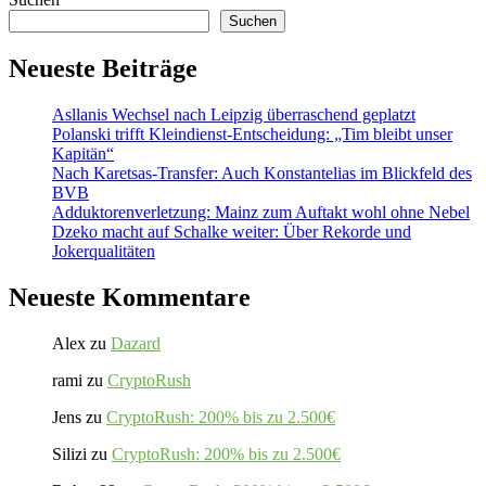
Suchen
Neueste Beiträge
Asllanis Wechsel nach Leipzig überraschend geplatzt
Polanski trifft Kleindienst-Entscheidung: „Tim bleibt unser
Kapitän“
Nach Karetsas-Transfer: Auch Konstantelias im Blickfeld des
BVB
Adduktorenverletzung: Mainz zum Auftakt wohl ohne Nebel
Dzeko macht auf Schalke weiter: Über Rekorde und
Jokerqualitäten
Neueste Kommentare
Alex
zu
Dazard
rami
zu
CryptoRush
Jens
zu
CryptoRush: 200% bis zu 2.500€
Silizi
zu
CryptoRush: 200% bis zu 2.500€