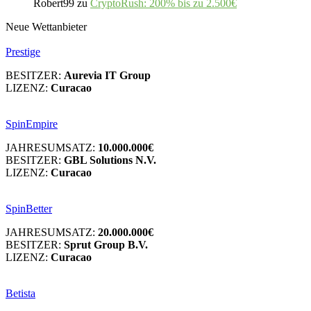
Robert99
zu
CryptoRush: 200% bis zu 2.500€
Neue Wettanbieter
Prestige
BESITZER:
Aurevia IT Group
LIZENZ:
Curacao
SpinEmpire
JAHRESUMSATZ:
10.000.000€
BESITZER:
GBL Solutions N.V.
LIZENZ:
Curacao
SpinBetter
JAHRESUMSATZ:
20.000.000€
BESITZER:
Sprut Group B.V.
LIZENZ:
Curacao
Betista