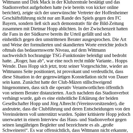
Wittmann und Dirk Mack in der Klubzentrale bestätigt und das
Stadionverbot aufgehoben hatte (wie bereits von kicker online
berichtet), zeigte sich der unerwünschte Vertreter der Hoffenheimer
Geschäftsführung nicht nur am Rande des Spiels gegen den FC
Bayern, sondern ließ sich auch demonstrativ für die Bild-Zeitung
zusammen mit Dietmar Hopp ablichten. In der Zwischenzeit hatten
die Fans in der Südkurve bereits ihr Urteil gefällt und sich
einheitlich gegen den umstrittenen Berater ausgesprochen. Die Art
und Weise der formulierten und skandierten Worte erreichte jedoch
oftmals das bedauernswerte Niveau, auf dem Wittmann
nachweislich hochrangige TSG-Funktionäre beleidigt und bedroht
hatte. „Roger, hau ab“, war eine noch recht milde Variante.. Hopps
Wende. Dass Hopp sich jetzt, trotz seiner Vorgeschichte, wieder an
Wittmanns Seite positioniert, ist provokant und verdeutlicht, dass
diese Situation in der gegenwärtigen Konstellation nicht von Dauer
sein kann. Zunächst hatte der Club-Mäzen stillschweigend
hingenommen, dass sich die operativ Verantwortlichen öffentlich
von seinem Berater distanzierten. Auch nachdem das Stadionverbot
verhängt wurde, gab es eine einheitliche Erklärung der beiden
Gesellschafter Hopp und Jörg Albrecht (Vereinsvorsitzender), die
andeutete, dass die Clubführung und deren Entscheidungen von den
Vereinsleitern voll unterstützt wurden. Später kritisierte Hopp jedoch
unerwartet in einem Interview das Haus- und Stadionverbot gegen
seinen langjährigen Begleiter und bezeichnete es als „große
Schweinerei“. Es war offensichtlich, dass Wittmann nicht erkannte,