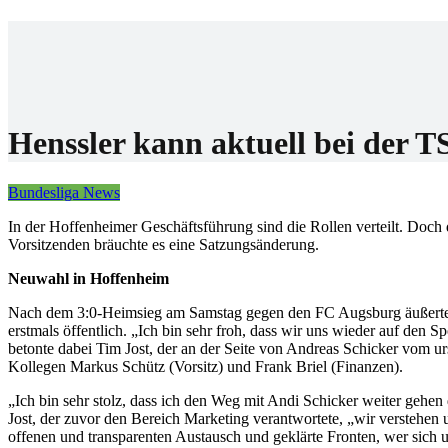
Home
Wettanbiet
Bonis
News
Henssler kann aktuell bei der T
Bundesliga News
In der Hoffenheimer Geschäftsführung sind die Rollen verteilt. Doch 
Vorsitzenden bräuchte es eine Satzungsänderung.
Neuwahl in Hoffenheim
Nach dem 3:0-Heimsieg am Samstag gegen den FC Augsburg äußerten
erstmals öffentlich. „Ich bin sehr froh, dass wir uns wieder auf den 
betonte dabei Tim Jost, der an der Seite von Andreas Schicker vom u
Kollegen Markus Schütz (Vorsitz) und Frank Briel (Finanzen).
„Ich bin sehr stolz, dass ich den Weg mit Andi Schicker weiter gehen
Jost, der zuvor den Bereich Marketing verantwortete, „wir verstehen u
offenen und transparenten Austausch und geklärte Fronten, wer sic