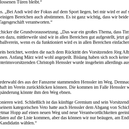
lossenen Türen bleibt.“
 „Bei Andi wird der Fokus auf dem Sport liegen, bei mir wird er auf 
inigen Bereichen auch abstimmen. Es ist ganz wichtig, dass wir beide 
Tagesgeschäft verantworten.“
hicker die Grundvoraussetzung. „Das war ein großes Thema, dass Tim 
 dazu, mittlerweile sind wir in allen Bereichen gut aufgestellt, jetzt g
allverein, wenn es da funktioniert wird es in allen Bereichen einfacher
ereits berichtet, werden die nach dem Rücktritt des Vorsitzenden Jörg Al
nen. Anfang März wird wohl angepeilt. Bislang haben sich noch kein
s Interimsvorsitzenden Christoph Henssler wurde insgeheim allerdings a
 Wiederwahl des aus der Fanszene stammenden Henssler im Weg. Demna
dschaft im Verein zurückblicken können. Die kommen im Falle Henssler 
ngsänderung könnte ihm den Weg ebnen.
ieren wird. Schließlich ist das künftige Gremium und sein Vorsitzend
t seinem kategorischen Veto hatte auch Henssler dem Abgang von Schic
ietmar Hopp auf einen neuen Weg und neue Verantwortlichkeiten geein
didaten auf die Liste kommen, aber das können wir nur beäugen, am En
 Kandidatin wählen.“