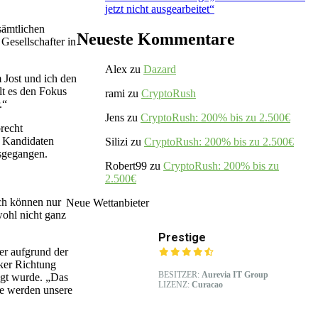
jetzt nicht ausgearbeitet“
sämtlichen
Neueste Kommentare
Gesellschafter in
Alex
zu
Dazard
Jost und ich den
ilt es den Fokus
rami
zu
CryptoRush
.“
Jens
zu
CryptoRush: 200% bis zu 2.500€
brecht
e Kandidaten
Silizi
zu
CryptoRush: 200% bis zu 2.500€
usgegangen.
Robert99
zu
CryptoRush: 200% bis zu
2.500€
ch können nur
Neue Wettanbieter
wohl nicht ganz
Prestige
er aufgrund der
ker Richtung
BESITZER:
Aurevia IT Group
igt wurde. „Das
LIZENZ:
Curacao
de werden unsere