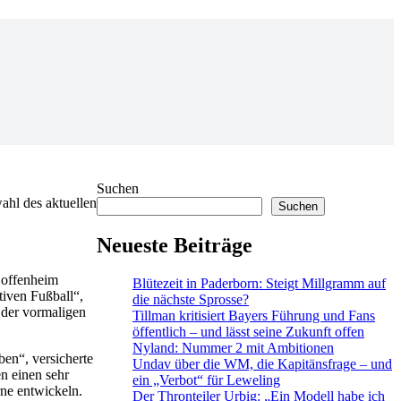
Suchen
ahl des aktuellen
Suchen
Neueste Beiträge
Hoffenheim
Blütezeit in Paderborn: Steigt Millgramm auf
tiven Fußball“,
die nächste Sprosse?
 der vormaligen
Tillman kritisiert Bayers Führung und Fans
öffentlich – und lässt seine Zukunft offen
Nyland: Nummer 2 mit Ambitionen
ben“, versicherte
Undav über die WM, die Kapitänsfrage – und
en einen sehr
ein „Verbot“ für Leweling
ne entwickeln.
Der Thronteiler Urbig: „Ein Modell habe ich