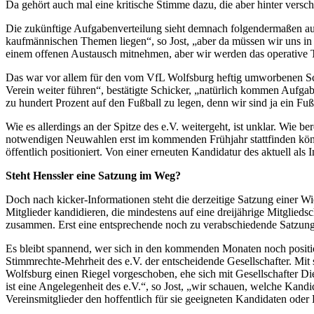
Da gehört auch mal eine kritische Stimme dazu, die aber hinter versch
Die zukünftige Aufgabenverteilung sieht demnach folgendermaßen aus.
kaufmännischen Themen liegen“, so Jost, „aber da müssen wir uns in e
einem offenen Austausch mitnehmen, aber wir werden das operative 
Das war vor allem für den vom VfL Wolfsburg heftig umworbenen Sc
Verein weiter führen“, bestätigte Schicker, „natürlich kommen Aufgaben
zu hundert Prozent auf den Fußball zu legen, denn wir sind ja ein Fußb
Wie es allerdings an der Spitze des e.V. weitergeht, ist unklar. Wie b
notwendigen Neuwahlen erst im kommenden Frühjahr stattfinden kön
öffentlich positioniert. Von einer erneuten Kandidatur des aktuell al
Steht Henssler eine Satzung im Weg?
Doch nach kicker-Informationen steht die derzeitige Satzung einer
Mitglieder kandidieren, die mindestens auf eine dreijährige Mitglie
zusammen. Erst eine entsprechende noch zu verabschiedende Satzu
Es bleibt spannend, wer sich in den kommenden Monaten noch position
Stimmrechte-Mehrheit des e.V. der entscheidende Gesellschafter. Mi
Wolfsburg einen Riegel vorgeschoben, ehe sich mit Gesellschafter D
ist eine Angelegenheit des e.V.“, so Jost, „wir schauen, welche Kan
Vereinsmitglieder den hoffentlich für sie geeigneten Kandidaten oder