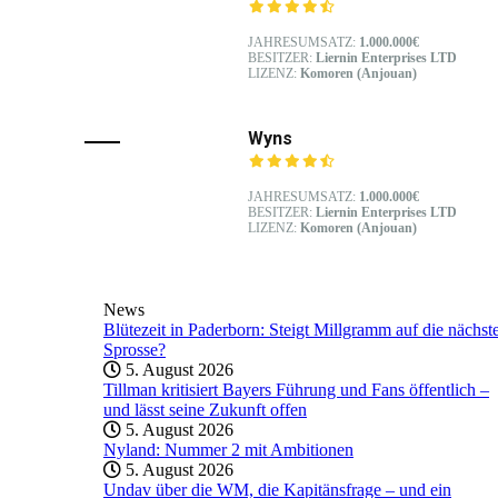
JAHRESUMSATZ:
1.000.000€
BESITZER:
Liernin Enterprises LTD
LIZENZ:
Komoren (Anjouan)
Wyns
JAHRESUMSATZ:
1.000.000€
BESITZER:
Liernin Enterprises LTD
LIZENZ:
Komoren (Anjouan)
News
Blütezeit in Paderborn: Steigt Millgramm auf die nächst
Sprosse?
5. August 2026
Tillman kritisiert Bayers Führung und Fans öffentlich –
und lässt seine Zukunft offen
5. August 2026
Nyland: Nummer 2 mit Ambitionen
5. August 2026
Undav über die WM, die Kapitänsfrage – und ein