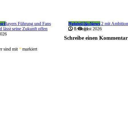
ews
iert Bayers Führung und Fans
Bundesliga News
Nyland: Nummer 2 mit Ambitio
d lässt seine Zukunft offen
5. August 2026
0
11
2026
Schreibe einen Kommentar
er sind mit
*
markiert