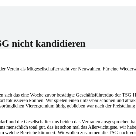
er
SG nicht kandidieren
der Verein als Mitgesellschafter steht vor Neuwahlen. Für eine Wiederw
 sich das eine Woche zuvor bestätigte Geschäftsführerduo der TSG 
Sport fokussieren können. Wir spielen einen unfassbar schönen und attrak
rsprünglichen Vierergremium übrig geblieben war nach der Freistellung
 darf und die Gesellschafter uns beiden das Vertrauen ausgesprochen ha
ns menschlich total gut, das ist schon mal das Allerwichtigste, wir hab
h um welche Bereiche kümmert. Wir wollen zusammen die TSG nach vor