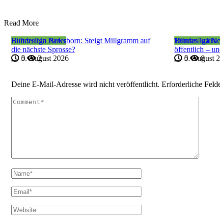
Read More
Bundesliga News
Blütezeit in Paderborn: Steigt Millgramm auf
Bundesliga N
Tillman kritis
die nächste Sprosse?
öffentlich – un
5. August 2026
0
2
5. August 
0
8
Deine E-Mail-Adresse wird nicht veröffentlicht.
Erforderliche Feld