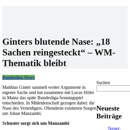
Home
Wettanbieter
Bonis
News
Ginters blutende Nase: „18
Sachen reingesteckt“ – WM-
Thematik bleibt
Bundesliga News
Suchen
Matthias Ginter sammelt weiter Argumente in
eigener Sache und hat zusammen mit Lucas Höler
in Mainz das späte Bundesliga-Sonntagspiel
entschieden. In Mitleidenschaft gezogen dabei: die
Neueste
Nase des Verteidigers. Obendrein existieren Sorgen
um Johan Manzambi.
Beiträge
Schuster sorgt sich um Manzambi
Neuer: