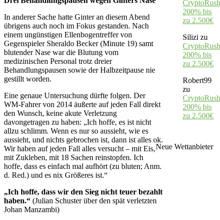
Drei Behandlungspausen wegen Ginters Nase
CryptoRush
200% bis
In anderer Sache hatte Ginter an diesem Abend
zu 2.500€
übrigens auch noch im Fokus gestanden. Nach
einem ungünstigen Ellenbogentreffer von
Silizi
zu
Gegenspieler Sheraldo Becker (Minute 19) samt
CryptoRush
blutender Nase war die Blutung vom
200% bis
medizinischen Personal trotz dreier
zu 2.500€
Behandlungspausen sowie der Halbzeitpause nie
gestillt worden.
Robert99
zu
Eine genaue Untersuchung dürfte folgen. Der
CryptoRush
WM-Fahrer von 2014 äußerte auf jeden Fall direkt
200% bis
den Wunsch, keine akute Verletzung
zu 2.500€
davongetragen zu haben: „Ich hoffe, es ist nicht
allzu schlimm. Wenn es nur so aussieht, wie es
aussieht, und nichts gebrochen ist, dann ist alles ok.
Neue Wettanbieter
Wir haben auf jeden Fall alles versucht – mit Eis,
mit Zukleben, mit 18 Sachen reinstopfen. Ich
hoffe, dass es einfach mal aufhört (zu bluten; Anm.
d. Red.) und es nix Größeres ist.“
„Ich hoffe, dass wir den Sieg nicht teuer bezahlt
haben.“
(Julian Schuster über den spät verletzten
Johan Manzambi)