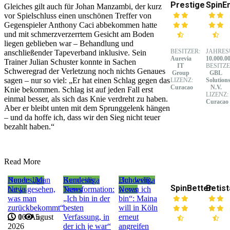
Prestige
SpinE
Gleiches gilt auch für Johan Manzambi, der kurz
vor Spielschluss einen unschönen Treffer von
Gegenspieler Anthony Caci abbekommen hatte
und mit schmerzverzerrtem Gesicht am Boden
liegen geblieben war – Behandlung und
BESITZER:
JAHRES
anschließender Tapeverband inklusive. Sein
Aurevia
10.000.0
Trainer Julian Schuster konnte in Sachen
IT
BESITZE
Schweregrad der Verletzung noch nichts Genaues
Group
GBL
sagen – nur so viel: „Er hat einen Schlag gegen das
LIZENZ:
Solution
Curacao
N.V.
Knie bekommen. Schlag ist auf jeden Fall erst
LIZENZ:
einmal besser, als sich das Knie verdreht zu haben.
Curacao
Aber er bleibt unten mit dem Sprunggelenk hängen
– und da hoffe ich, dass wir den Sieg nicht teuer
bezahlt haben.“
Read More
Bundesliga
Neuer: „Man
Bundesliga
Kemleins
Bundesliga
„Ich weiß,
SpinBetter
Betist
News
hat ja gesehen,
News
Transformation:
News
woran ich
was man
„Ich bin in der
bin“: Maina
zurückbekommt“
besten
will in Köln
10. August
0
5
Verfassung, in
erneut
2026
der ich je war“
angreifen