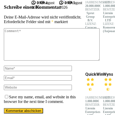
JAHRESUMSATZ:
JAHRES
10. August
0
4
10. August
0
5
20.000.000€
1.000.00
Schreibe einen Kommentar
2026
2026
BESITZER:
BESITZE
Sprut
Liernin
Deine E-Mail-Adresse wird nicht veröffentlicht.
Group
Enterpri
B.V.
LTD
Erforderliche Felder sind mit
*
markiert
LIZENZ:
LIZENZ:
Curacao
Komore
(Anjoua
QuickWin
Wyns
Save my name, email, and website in this
JAHRESUMSATZ:
JAHRES
browser for the next time I comment.
1.000.000€
1.000.00
BESITZER:
BESITZE
Liernin
Liernin
Enterprises
Enterpri