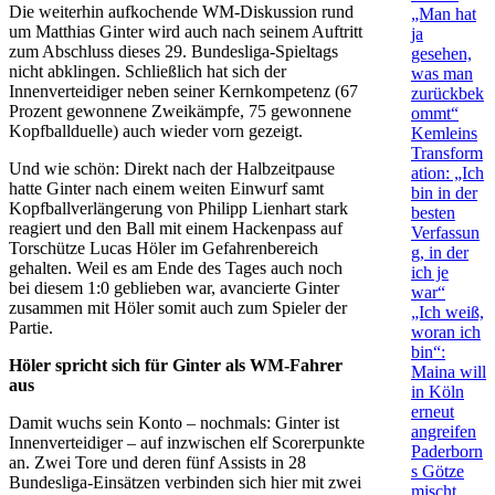
Die weiterhin aufkochende WM-Diskussion rund
„Man hat
um Matthias Ginter wird auch nach seinem Auftritt
ja
zum Abschluss dieses 29. Bundesliga-Spieltags
gesehen,
nicht abklingen. Schließlich hat sich der
was man
Innenverteidiger neben seiner Kernkompetenz (67
zurückbek
Prozent gewonnene Zweikämpfe, 75 gewonnene
ommt“
Kopfballduelle) auch wieder vorn gezeigt.
Kemleins
Transform
Und wie schön: Direkt nach der Halbzeitpause
ation: „Ich
hatte Ginter nach einem weiten Einwurf samt
bin in der
Kopfballverlängerung von Philipp Lienhart stark
besten
reagiert und den Ball mit einem Hackenpass auf
Verfassun
Torschütze Lucas Höler im Gefahrenbereich
g, in der
gehalten. Weil es am Ende des Tages auch noch
ich je
bei diesem 1:0 geblieben war, avancierte Ginter
war“
zusammen mit Höler somit auch zum Spieler der
„Ich weiß,
Partie.
woran ich
bin“:
Höler spricht sich für Ginter als WM-Fahrer
Maina will
aus
in Köln
erneut
Damit wuchs sein Konto – nochmals: Ginter ist
angreifen
Innenverteidiger – auf inzwischen elf Scorerpunkte
Paderborn
an. Zwei Tore und deren fünf Assists in 28
s Götze
Bundesliga-Einsätzen verbinden sich hier mit zwei
mischt