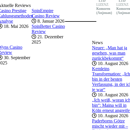
LTD
LTD
LIZENZ:
LIZENZ:
Aktuelle Reviews
Komoren
Komore
asino Prestige
SpinEmpire
(Anjouan)
(Anjoua
Zahlungsmethoden
Casino Review
Analyse
8. Januar 2026
18. Mai 2026
SpinBetter Casino
Review
21. Dezember
2025
News
Wyns Casino
Neuer: „Man hat ja
Review
gesehen, was man
30. September
zurückbekommt“
2025
10. August 2026
Kemleins
Transformation: „Ich
bin in der besten
Verfassung, in der ic
je war“
10. August 2026
„Ich weiß, woran ic
bin“: Maina will in
Köln erneut angreif
10. August 2026
Paderborns Götze
mischt wieder mit –