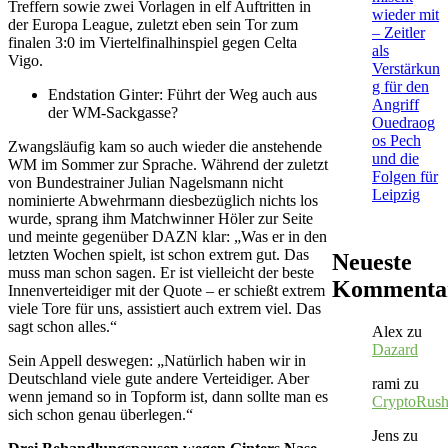
Treffern sowie zwei Vorlagen in elf Auftritten in
wieder mit
der Europa League, zuletzt eben sein Tor zum
– Zeitler
finalen 3:0 im Viertelfinalhinspiel gegen Celta
als
Vigo.
Verstärkun
g für den
Endstation Ginter: Führt der Weg auch aus
Angriff
der WM-Sackgasse?
Ouedraog
os Pech
Zwangsläufig kam so auch wieder die anstehende
und die
WM im Sommer zur Sprache. Während der zuletzt
Folgen für
von Bundestrainer Julian Nagelsmann nicht
Leipzig
nominierte Abwehrmann diesbezüglich nichts los
wurde, sprang ihm Matchwinner Höler zur Seite
und meinte gegenüber DAZN klar: „Was er in den
letzten Wochen spielt, ist schon extrem gut. Das
Neueste
muss man schon sagen. Er ist vielleicht der beste
Kommenta
Innenverteidiger mit der Quote – er schießt extrem
viele Tore für uns, assistiert auch extrem viel. Das
sagt schon alles.“
Alex
zu
Dazard
Sein Appell deswegen: „Natürlich haben wir in
Deutschland viele gute andere Verteidiger. Aber
rami
zu
wenn jemand so in Topform ist, dann sollte man es
CryptoRus
sich schon genau überlegen.“
Jens
zu