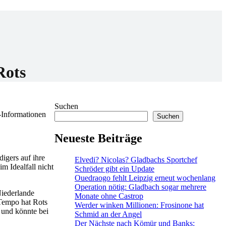
Rots
Suchen
-Informationen
Suchen
Neueste Beiträge
igers auf ihre
Elvedi? Nicolas? Gladbachs Sportchef
m Idealfall nicht
Schröder gibt ein Update
Ouedraogo fehlt Leipzig erneut wochenlang
Operation nötig: Gladbach sogar mehrere
Niederlande
Monate ohne Castrop
 Tempo hat Rots
Werder winken Millionen: Frosinone hat
 und könnte bei
Schmid an der Angel
Der Nächste nach Kömür und Banks: