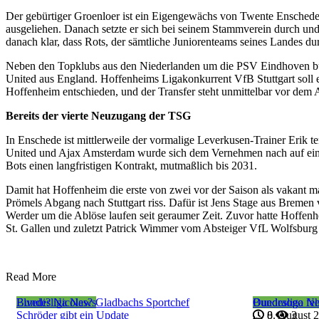
Der gebürtiger Groenloer ist ein Eigengewächs von Twente Enschede
ausgeliehen. Danach setzte er sich bei seinem Stammverein durch und 
danach klar, dass Rots, der sämtliche Juniorenteams seines Landes dur
Neben den Topklubs aus den Niederlanden um die PSV Eindhoven buh
United aus England. Hoffenheims Ligakonkurrent VfB Stuttgart soll eb
Hoffenheim entschieden, und der Transfer steht unmittelbar vor dem 
Bereits der vierte Neuzugang der TSG
In Enschede ist mittlerweile der vormalige Leverkusen-Trainer Erik
United und Ajax Amsterdam wurde sich dem Vernehmen nach auf eine 
Bots einen langfristigen Kontrakt, mutmaßlich bis 2031.
Damit hat Hoffenheim die erste von zwei vor der Saison als vakant mar
Prömels Abgang nach Stuttgart riss. Dafür ist Jens Stage aus Bremen 
Werder um die Ablöse laufen seit geraumer Zeit. Zuvor hatte Hoffenh
St. Gallen und zuletzt Patrick Wimmer vom Absteiger VfL Wolfsburg 
Read More
Bundesliga News
Elvedi? Nicolas? Gladbachs Sportchef
Bundesliga N
Ouedraogo feh
Schröder gibt ein Update
8. August 
0
3