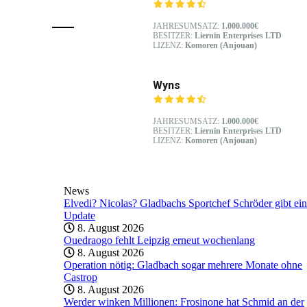
JAHRESUMSATZ:
1.000.000€
BESITZER:
Liernin Enterprises LTD
LIZENZ:
Komoren (Anjouan)
Wyns
JAHRESUMSATZ:
1.000.000€
BESITZER:
Liernin Enterprises LTD
LIZENZ:
Komoren (Anjouan)
News
Elvedi? Nicolas? Gladbachs Sportchef Schröder gibt ein
Update
8. August 2026
Ouedraogo fehlt Leipzig erneut wochenlang
8. August 2026
Operation nötig: Gladbach sogar mehrere Monate ohne
Castrop
8. August 2026
Werder winken Millionen: Frosinone hat Schmid an der