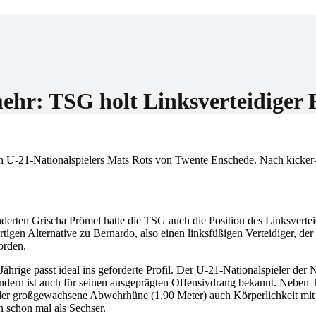
er
ehr: TSG holt Linksverteidiger 
en U-21-Nationalspielers Mats Rots von Twente Enschede. Nach kicker
erten Grischa Prömel hatte die TSG auch die Position des Linksverteid
igen Alternative zu Bernardo, also einen linksfüßigen Verteidiger, der i
orden.
Jährige passt ideal ins geforderte Profil. Der U-21-Nationalspieler der 
sondern ist auch für seinen ausgeprägten Offensivdrang bekannt. Neben
 der großgewachsene Abwehrhüne (1,90 Meter) auch Körperlichkeit mit
h schon mal als Sechser.