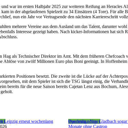
 und war im ersten Halbjahr 2025 zur weiteren Reifung an Heracles A
kam in der abgelaufenen Spielzeit zu 34 Einsätzen (4 Tore). Für alle B
chlief, nun ein Jahr vor Vertragsende den nächsten Karriereschritt voll
lten mehrere Vereine aus dem Ausland um das Talent, darunter wohl
enfalls Interesse gezeigt haben. Nach kicker-Informationen hat sich R
Abschluss.
 ten Hag als Technischer Direktor im Amt. Mit dem früheren Chefcoach
Ablöse von zwölf Millionen Euro plus Boni geeinigt. In Hoffenheim 
kierten Positionen besetzt. Die zweite ist die Lücke auf der Achterposi
vorgesehen, mit dem Spieler ist sich die TSG längst einig, die Verhand
eim bereits für die neue Saison bereits Cajetan Lenz aus Bochum, Ales
geholt.
ews
lt Leipzig erneut wochenlang
Bundesliga News
Operation nötig: Gladbach sogar
2026
Monate ohne Castrop