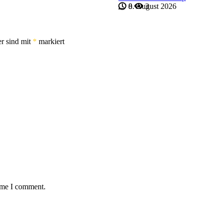
8. August 2026
0
3
er sind mit
*
markiert
time I comment.