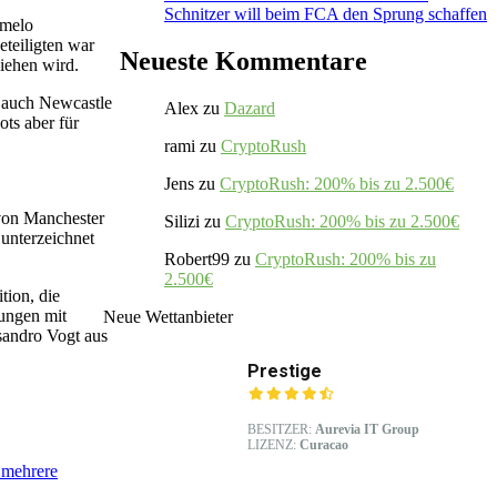
Schnitzer will beim FCA den Sprung schaffen
lmelo
eteiligten war
Neueste Kommentare
ziehen wird.
 auch Newcastle
Alex
zu
Dazard
ots aber für
rami
zu
CryptoRush
Jens
zu
CryptoRush: 200% bis zu 2.500€
 von Manchester
Silizi
zu
CryptoRush: 200% bis zu 2.500€
unterzeichnet
Robert99
zu
CryptoRush: 200% bis zu
2.500€
tion, die
lungen mit
Neue Wettanbieter
sandro Vogt aus
Prestige
BESITZER:
Aurevia IT Group
LIZENZ:
Curacao
 mehrere