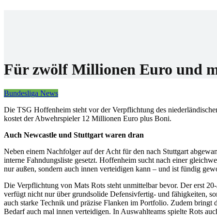
Home
Wettanbiet
Bonis
News
Für zwölf Millionen Euro und m
Bundesliga News
Die TSG Hoffenheim steht vor der Verpflichtung des niederländisch
kostet der Abwehrspieler 12 Millionen Euro plus Boni.
Auch Newcastle und Stuttgart waren dran
Neben einem Nachfolger auf der Acht für den nach Stuttgart abgewand
interne Fahndungsliste gesetzt. Hoffenheim sucht nach einer gleichwert
nur außen, sondern auch innen verteidigen kann – und ist fündig gew
Die Verpflichtung von Mats Rots steht unmittelbar bevor. Der erst 20-
verfügt nicht nur über grundsolide Defensivfertig- und fähigkeiten, 
auch starke Technik und präzise Flanken im Portfolio. Zudem bringt
Bedarf auch mal innen verteidigen. In Auswahlteams spielte Rots auc