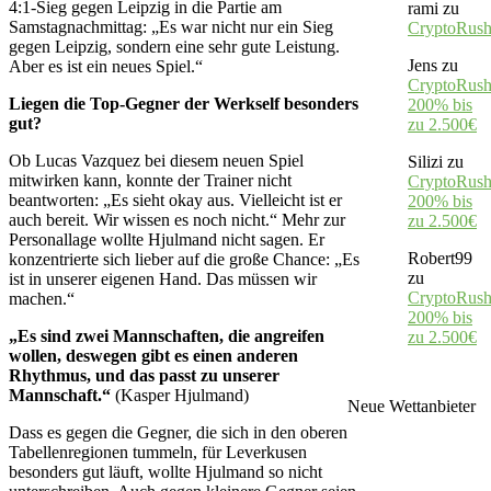
4:1-Sieg gegen Leipzig in die Partie am
rami
zu
Samstagnachmittag: „Es war nicht nur ein Sieg
CryptoRus
gegen Leipzig, sondern eine sehr gute Leistung.
Jens
zu
Aber es ist ein neues Spiel.“
CryptoRush
Liegen die Top-Gegner der Werkself besonders
200% bis
gut?
zu 2.500€
Ob Lucas Vazquez bei diesem neuen Spiel
Silizi
zu
mitwirken kann, konnte der Trainer nicht
CryptoRush
beantworten: „Es sieht okay aus. Vielleicht ist er
200% bis
auch bereit. Wir wissen es noch nicht.“ Mehr zur
zu 2.500€
Personallage wollte Hjulmand nicht sagen. Er
Robert99
konzentrierte sich lieber auf die große Chance: „Es
zu
ist in unserer eigenen Hand. Das müssen wir
CryptoRush
machen.“
200% bis
„Es sind zwei Mannschaften, die angreifen
zu 2.500€
wollen, deswegen gibt es einen anderen
Rhythmus, und das passt zu unserer
Mannschaft.“
(Kasper Hjulmand)
Neue Wettanbieter
Dass es gegen die Gegner, die sich in den oberen
Tabellenregionen tummeln, für Leverkusen
besonders gut läuft, wollte Hjulmand so nicht