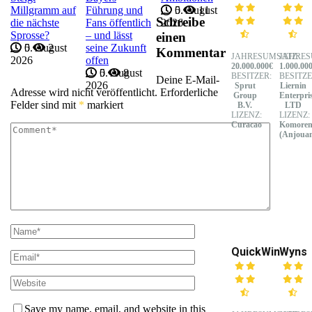
Millgramm auf
Führung und
5. August
0
11
Schreibe
die nächste
Fans öffentlich
2026
Sprosse?
– und lässt
einen
5. August
0
2
seine Zukunft
Kommentar
JAHRESUMSATZ:
JAHRES
2026
offen
20.000.000€
1.000.00
5. August
0
8
BESITZER:
BESITZE
Deine E-Mail-
2026
Sprut
Liernin
Adresse wird nicht veröffentlicht.
Erforderliche
Group
Enterpri
Felder sind mit
*
markiert
B.V.
LTD
LIZENZ:
LIZENZ:
Curacao
Komore
(Anjoua
QuickWin
Wyns
Save my name, email, and website in this