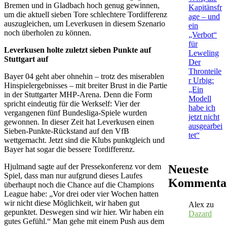
Bremen und in Gladbach hoch genug gewinnen,
Kapitänsfr
um die aktuell sieben Tore schlechtere Tordifferenz
age – und
auszugleichen, um Leverkusen in diesem Szenario
ein
noch überholen zu können.
„Verbot“
für
Leverkusen holte zuletzt sieben Punkte auf
Leweling
Stuttgart auf
Der
Thronteile
Bayer 04 geht aber ohnehin – trotz des miserablen
r Urbig:
Hinspielergebnisses – mit breiter Brust in die Partie
„Ein
in der Stuttgarter MHP-Arena. Denn die Form
Modell
spricht eindeutig für die Werkself: Vier der
habe ich
vergangenen fünf Bundesliga-Spiele wurden
jetzt nicht
gewonnen. In dieser Zeit hat Leverkusen einen
ausgearbei
Sieben-Punkte-Rückstand auf den VfB
tet“
wettgemacht. Jetzt sind die Klubs punktgleich und
Bayer hat sogar die bessere Tordifferenz.
Hjulmand sagte auf der Pressekonferenz vor dem
Neueste
Spiel, dass man nur aufgrund dieses Laufes
Kommenta
überhaupt noch die Chance auf die Champions
League habe: „Vor drei oder vier Wochen hatten
wir nicht diese Möglichkeit, wir haben gut
Alex
zu
gepunktet. Deswegen sind wir hier. Wir haben ein
Dazard
gutes Gefühl.“ Man gehe mit einem Push aus dem