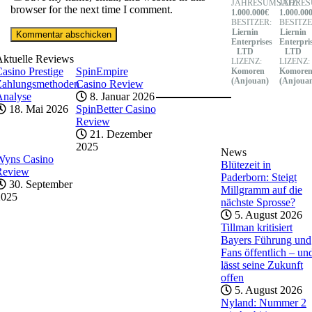
JAHRESUMSATZ:
JAHRES
browser for the next time I comment.
1.000.000€
1.000.00
BESITZER:
BESITZE
Liernin
Liernin
Enterprises
Enterpri
LTD
LTD
Aktuelle Reviews
LIZENZ:
LIZENZ:
asino Prestige
SpinEmpire
Komoren
Komore
(Anjouan)
(Anjoua
Zahlungsmethoden
Casino Review
Analyse
8. Januar 2026
18. Mai 2026
SpinBetter Casino
Review
21. Dezember
2025
News
Wyns Casino
Blütezeit in
Review
Paderborn: Steigt
30. September
Millgramm auf die
2025
nächste Sprosse?
5. August 2026
Tillman kritisiert
Bayers Führung und
Fans öffentlich – un
lässt seine Zukunft
offen
5. August 2026
Nyland: Nummer 2