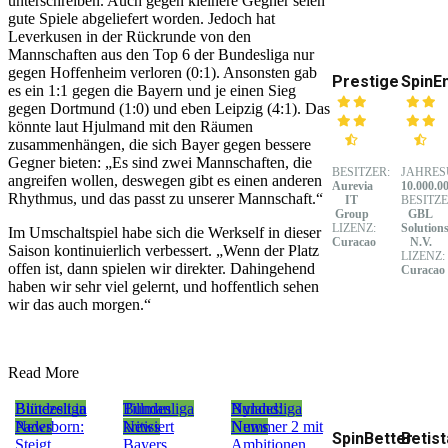
unterschreiben. Auch gegen kleinere Gegner seien
gute Spiele abgeliefert worden. Jedoch hat
Leverkusen in der Rückrunde von den
Mannschaften aus den Top 6 der Bundesliga nur
gegen Hoffenheim verloren (0:1). Ansonsten gab
Prestige
SpinE
es ein 1:1 gegen die Bayern und je einen Sieg
gegen Dortmund (1:0) und eben Leipzig (4:1). Das
könnte laut Hjulmand mit den Räumen
zusammenhängen, die sich Bayer gegen bessere
Gegner bieten: „Es sind zwei Mannschaften, die
BESITZER:
JAHRES
angreifen wollen, deswegen gibt es einen anderen
Aurevia
10.000.0
Rhythmus, und das passt zu unserer Mannschaft.“
IT
BESITZE
Group
GBL
LIZENZ:
Solution
Im Umschaltspiel habe sich die Werkself in dieser
Curacao
N.V.
Saison kontinuierlich verbessert. „Wenn der Platz
LIZENZ:
offen ist, dann spielen wir direkter. Dahingehend
Curacao
haben wir sehr viel gelernt, und hoffentlich sehen
wir das auch morgen.“
Read More
Bundesliga
Blütezeit in
Bundesliga
Tillman
Bundesliga
Nyland:
News
Paderborn:
News
kritisiert
News
Nummer 2 mit
SpinBetter
Betist
Steigt
Bayers
Ambitionen