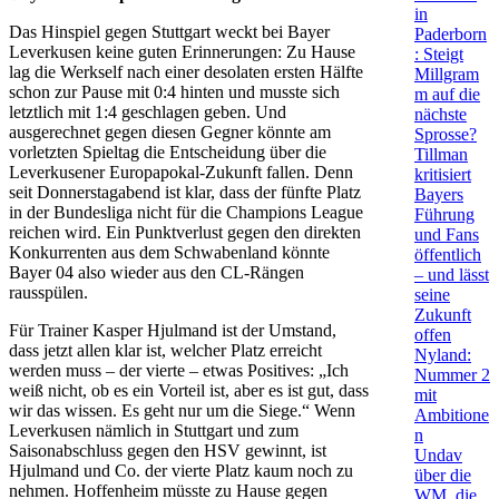
in
Das Hinspiel gegen Stuttgart weckt bei Bayer
Paderborn
Leverkusen keine guten Erinnerungen: Zu Hause
: Steigt
lag die Werkself nach einer desolaten ersten Hälfte
Millgram
schon zur Pause mit 0:4 hinten und musste sich
m auf die
letztlich mit 1:4 geschlagen geben. Und
nächste
ausgerechnet gegen diesen Gegner könnte am
Sprosse?
vorletzten Spieltag die Entscheidung über die
Tillman
Leverkusener Europapokal-Zukunft fallen. Denn
kritisiert
seit Donnerstagabend ist klar, dass der fünfte Platz
Bayers
in der Bundesliga nicht für die Champions League
Führung
reichen wird. Ein Punktverlust gegen den direkten
und Fans
Konkurrenten aus dem Schwabenland könnte
öffentlich
Bayer 04 also wieder aus den CL-Rängen
– und lässt
rausspülen.
seine
Zukunft
Für Trainer Kasper Hjulmand ist der Umstand,
offen
dass jetzt allen klar ist, welcher Platz erreicht
Nyland:
werden muss – der vierte – etwas Positives: „Ich
Nummer 2
weiß nicht, ob es ein Vorteil ist, aber es ist gut, dass
mit
wir das wissen. Es geht nur um die Siege.“ Wenn
Ambitione
Leverkusen nämlich in Stuttgart und zum
n
Saisonabschluss gegen den HSV gewinnt, ist
Undav
Hjulmand und Co. der vierte Platz kaum noch zu
über die
nehmen. Hoffenheim müsste zu Hause gegen
WM, die