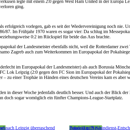
verkusen legte mit einem 2:0 gegen West Ham United in der Europa L
verloren ging.
ls erfolgreich vorlegen, gab es seit der Wiedervereinigung noch nie. Un
6/87. Im Frühjahr 1970 waren es sogar vier: Da schlug im Messepokal
eziehungsweise 0:2 im Rückspiel für beide das Aus brachte.
apokal der Landesmeister ebenfalls nicht, weil die Rotterdamer zwei
i Dinamo Zagreb auch zum Weiterkommen im Europapokal der Pokalsiege
nderlecht im Europapokal der Landesmeister) als auch Borussia Mönch
FC Lok Leipzig (2:0 gegen den FC Sion im Europapokal der Pokalsiege
er – zu einer Trophäe in Händen eines deutschen Vereins kam es aber 
den in dieser Woche jedenfalls deutlich besser. Und auch der Blick der
n doch sogar womöglich ein fünfter Champions-League-Startplatz.
ews
sel nach Leipzig überraschend
Bundesliga News
Polanski trifft Kleindienst-Ents