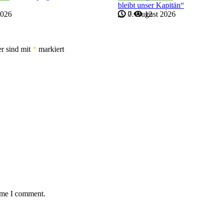
bleibt unser Kapitän“
2026
7. August 2026
0
12
er sind mit
*
markiert
time I comment.