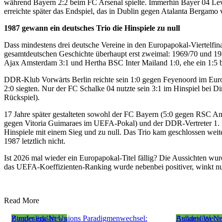
während Bayern 2:2 beim FC Arsenal spielte. Immerhin Bayer 04 Le
erreichte später das Endspiel, das in Dublin gegen Atalanta Bergamo 
1987 gewann ein deutsches Trio die Hinspiele zu null
Dass mindestens drei deutsche Vereine in den Europapokal-Viertelfina
gesamtdeutschen Geschichte überhaupt erst zweimal: 1969/70 und 198
Ajax Amsterdam 3:1 und Hertha BSC Inter Mailand 1:0, ehe ein 1:5 b
DDR-Klub Vorwärts Berlin reichte sein 1:0 gegen Feyenoord im Europ
2:0 siegten. Nur der FC Schalke 04 nutzte sein 3:1 im Hinspiel be
Rückspiel).
17 Jahre später gestalteten sowohl der FC Bayern (5:0 gegen RSC A
gegen Vitoria Guimaraes im UEFA-Pokal) und der DDR-Vertreter 1. 
Hinspiele mit einem Sieg und zu null. Das Trio kam geschlossen weit
1987 letztlich nicht.
Ist 2026 mal wieder ein Europapokal-Titel fällig? Die Aussichten wur
das UEFA-Koeffizienten-Ranking wurde nebenbei positiver, winkt nu
Read More
Bundesliga News
Zingler erklärt Unions Paradigmenwechsel:
Bundesliga N
Asllanis Wech