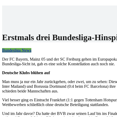
Home
Wettanbiet
Bonis
News
Erstmals drei Bundesliga-Hinspi
Bundesliga News
Der FC Bayern, Mainz 05 und der SC Freiburg gehen im Europapokal al
Bundesliga-Sicht ist, gab es eine solche Konstellation auch noch nie.
Deutsche Klubs blühen auf
Man muss ja nur ein Jahr zurückgehen, oder zwei, um zu sehen: Diese
Inter Mailand) und Borussia Dortmund (0:4 beim FC Barcelona) ihre V
schieden beide Mannschaften aus.
Viel besser ging es Eintracht Frankfurt (1:1 gegen Tottenham Hotspur)
Wettbewerben schließlich ohne deutsche Beteiligung stattfanden.
Und im Jahr davor? Da hatte der BVB zwar seinen Lauf bis ins Finale,