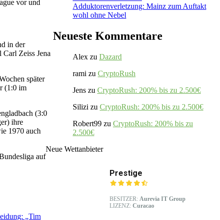
eague vor und
Adduktorenverletzung: Mainz zum Auftakt
wohl ohne Nebel
Neueste Kommentare
d in der
 Carl Zeiss Jena
Alex
zu
Dazard
rami
zu
CryptoRush
 Wochen später
r (1:0 im
Jens
zu
CryptoRush: 200% bis zu 2.500€
Silizi
zu
CryptoRush: 200% bis zu 2.500€
engladbach (3:0
r) ihre
Robert99
zu
CryptoRush: 200% bis zu
wie 1970 auch
2.500€
Neue Wettanbieter
 Bundesliga auf
Prestige
BESITZER:
Aurevia IT Group
LIZENZ:
Curacao
cheidung: „Tim