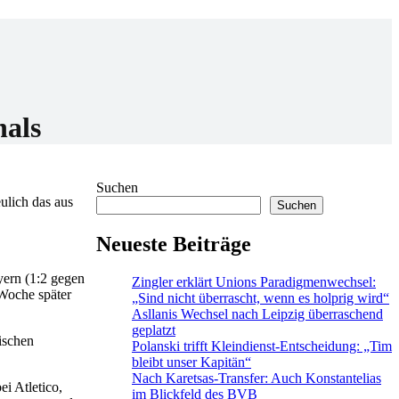
nals
Suchen
ulich das aus
Suchen
Neueste Beiträge
yern (1:2 gegen
Zingler erklärt Unions Paradigmenwechsel:
 Woche später
„Sind nicht überrascht, wenn es holprig wird“
Asllanis Wechsel nach Leipzig überraschend
geplatzt
ischen
Polanski trifft Kleindienst-Entscheidung: „Tim
bleibt unser Kapitän“
Nach Karetsas-Transfer: Auch Konstantelias
i Atletico,
im Blickfeld des BVB