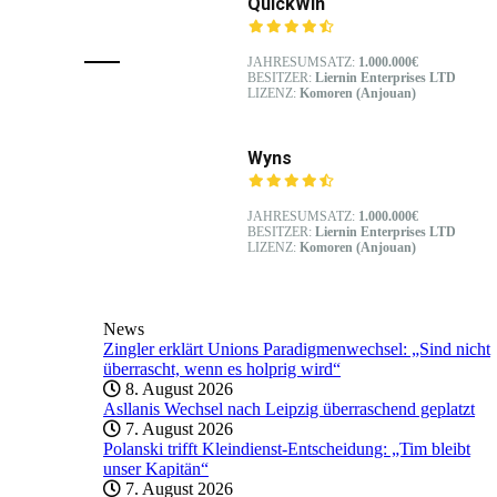
QuickWin
JAHRESUMSATZ:
1.000.000€
BESITZER:
Liernin Enterprises LTD
LIZENZ:
Komoren (Anjouan)
Wyns
JAHRESUMSATZ:
1.000.000€
BESITZER:
Liernin Enterprises LTD
LIZENZ:
Komoren (Anjouan)
News
Zingler erklärt Unions Paradigmenwechsel: „Sind nicht
überrascht, wenn es holprig wird“
8. August 2026
Asllanis Wechsel nach Leipzig überraschend geplatzt
7. August 2026
Polanski trifft Kleindienst-Entscheidung: „Tim bleibt
unser Kapitän“
7. August 2026