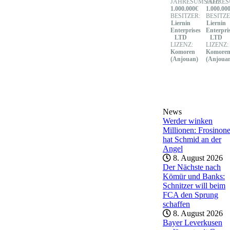
JAHRESUMSATZ:
JAHRES
1.000.000€
1.000.00
BESITZER:
BESITZE
Liernin
Liernin
Enterprises
Enterpri
LTD
LTD
LIZENZ:
LIZENZ:
Komoren
Komore
(Anjouan)
(Anjoua
News
Werder winken
Millionen: Frosinon
hat Schmid an der
Angel
8. August 2026
Der Nächste nach
Kömür und Banks:
Schnitzer will beim
FCA den Sprung
schaffen
8. August 2026
Bayer Leverkusen