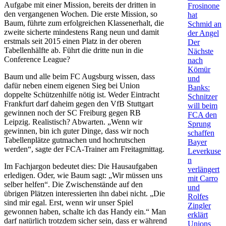
Aufgabe mit einer Mission, bereits der dritten in
Frosinone
den vergangenen Wochen. Die erste Mission, so
hat
Baum, führte zum erfolgreichen Klassenerhalt, die
Schmid an
zweite sicherte mindestens Rang neun und damit
der Angel
erstmals seit 2015 einen Platz in der oberen
Der
Tabellenhälfte ab. Führt die dritte nun in die
Nächste
Conference League?
nach
Kömür
Baum und alle beim FC Augsburg wissen, dass
und
dafür neben einem eigenen Sieg bei Union
Banks:
doppelte Schützenhilfe nötig ist. Weder Eintracht
Schnitzer
Frankfurt darf daheim gegen den VfB Stuttgart
will beim
gewinnen noch der SC Freiburg gegen RB
FCA den
Leipzig. Realistisch? Abwarten. „Wenn wir
Sprung
gewinnen, bin ich guter Dinge, dass wir noch
schaffen
Tabellenplätze gutmachen und hochrutschen
Bayer
werden“, sagte der FCA-Trainer am Freitagmittag.
Leverkuse
n
Im Fachjargon bedeutet dies: Die Hausaufgaben
verlängert
erledigen. Oder, wie Baum sagt: „Wir müssen uns
mit Carro
selber helfen“. Die Zwischenstände auf den
und
übrigen Plätzen interessierten ihn dabei nicht. „Die
Rolfes
sind mir egal. Erst, wenn wir unser Spiel
Zingler
gewonnen haben, schalte ich das Handy ein.“ Man
erklärt
darf natürlich trotzdem sicher sein, dass er während
Unions