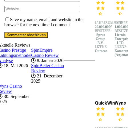
Save my name, email, and website in this
JAHRESUMSATZ:
JAHRES
browser for the next time I comment.
20.000.000€
1.000.00
BESITZER:
BESITZE
Sprut
Liernin
Group
Enterpri
B.V.
LTD
Aktuelle Reviews
LIZENZ:
LIZENZ:
asino Prestige
SpinEmpire
Curacao
Komore
Zahlungsmethoden
Casino Review
(Anjoua
Analyse
8. Januar 2026
18. Mai 2026
SpinBetter Casino
Review
21. Dezember
2025
Wyns Casino
Review
30. September
2025
QuickWin
Wyns