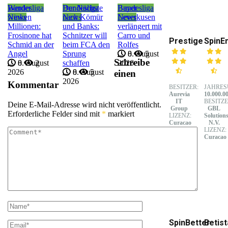
Bundesliga
Werder
Bundesliga
Der Nächste
Bundesliga
Bayer
News
winken
News
nach Kömür
News
Leverkusen
Millionen:
und Banks:
verlängert mit
Frosinone hat
Schnitzer will
Carro und
Prestige
SpinE
Schmid an der
beim FCA den
Rolfes
Angel
Sprung
8. August
0
5
Schreibe
8. August
0
2
schaffen
2026
2026
8. August
0
5
einen
2026
Kommentar
BESITZER:
JAHRES
Aurevia
10.000.0
IT
BESITZE
Deine E-Mail-Adresse wird nicht veröffentlicht.
Group
GBL
Erforderliche Felder sind mit
*
markiert
LIZENZ:
Solution
Curacao
N.V.
LIZENZ:
Curacao
SpinBetter
Betist