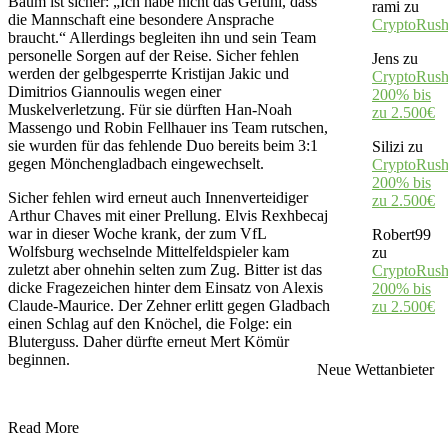
Baum ist sicher: „Ich habe nicht das Gefühl, dass
rami
zu
die Mannschaft eine besondere Ansprache
CryptoRus
braucht.“ Allerdings begleiten ihn und sein Team
personelle Sorgen auf der Reise. Sicher fehlen
Jens
zu
werden der gelbgesperrte Kristijan Jakic und
CryptoRush
Dimitrios Giannoulis wegen einer
200% bis
Muskelverletzung. Für sie dürften Han-Noah
zu 2.500€
Massengo und Robin Fellhauer ins Team rutschen,
sie wurden für das fehlende Duo bereits beim 3:1
Silizi
zu
gegen Mönchengladbach eingewechselt.
CryptoRush
200% bis
Sicher fehlen wird erneut auch Innenverteidiger
zu 2.500€
Arthur Chaves mit einer Prellung. Elvis Rexhbecaj
war in dieser Woche krank, der zum VfL
Robert99
Wolfsburg wechselnde Mittelfeldspieler kam
zu
zuletzt aber ohnehin selten zum Zug. Bitter ist das
CryptoRush
dicke Fragezeichen hinter dem Einsatz von Alexis
200% bis
Claude-Maurice. Der Zehner erlitt gegen Gladbach
zu 2.500€
einen Schlag auf den Knöchel, die Folge: ein
Bluterguss. Daher dürfte erneut Mert Kömür
beginnen.
Neue Wettanbieter
Read More