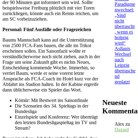
der 90 Minuten gut informiert sein wird. Sollte
Paradigme
beispielsweise Freiburg plötzlich mit vier Toren
nwechsel:
zurückliegen, könnte auch ein Remis reichen, um
„Sind
am SC vorbeizuziehen.
nicht
überrascht
Personal: Fünf Ausfälle oder Fragezeichen
, wenn es
holprig
Baums Mannschaft kann auf die Unterstützung
wird“
von 2500 FCA-Fans bauen, die alle im Trikot
Asllanis
erscheinen sollen. Ein Saisonfazit wollte er
Wechsel
verständlicherweise noch nicht ziehen, auch in der
nach
Frage um seine Zukunft gibt es nichts Neues,
Leipzig
Entscheidung kommende Woche. Immerhin, so
überrasche
verriet Baum, werde er seine vorerst letzte
nd
Ansprache als FCA-Coach im Hotel kurz vor der
geplatzt
Abfahrt ins Stadion halten. In der Kabine ergreife
dann üblicherweise ein Spieler das Wort.
Kömür: Mit Bestwert ins Saisonfinale
Neueste
Die Szenarien des 34. Spieltags in der
Kommenta
Bundesliga
Einzelspiele und Konferenz: Wer überträgt
den letzten Bundesligaspieltag im TV und
Alex
zu
Stream?
Dazard