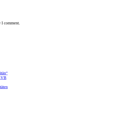
e I comment.
itän“
 BVB
täten