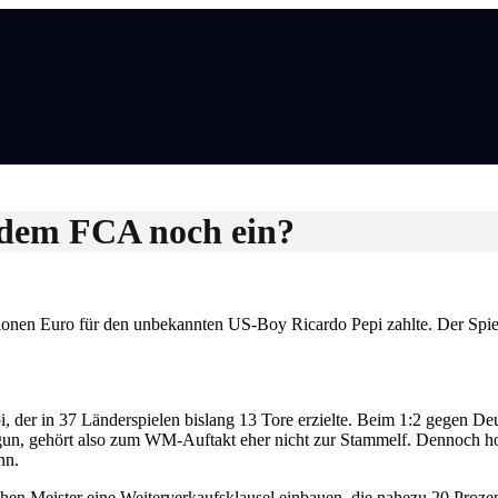
i dem FCA noch ein?
onen Euro für den unbekannten US-Boy Ricardo Pepi zahlte. Der Spiele
er in 37 Länderspielen bislang 13 Tore erzielte. Beim 1:2 gegen De
alogun, gehört also zum WM-Auftakt eher nicht zur Stammelf. Dennoch h
nn.
hen Meister eine Weiterverkaufsklausel einbauen, die nahezu 20 Prozen