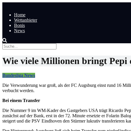
Home
Wettanbieter
Bonis
News
Wie viele Millionen bringt Pep
Bundesliga News
Die Verwunderung war groß, als der FC Augsburg einst rund 16 Milli
verbucht werden.
Bei einem Transfer
Die Nummer 9 im WM-Kader des Gastgebers USA trägt Ricardo Pepi, d
zunächst auf der Bank, erst in der 72. Minute ersetzte er Folarin B
steigert und die PSV Eindhoven den Stürmer lukrativ transferieren ka
Der Hintergrund: Augsburg ließ sich beim Transfer zum niederländisc