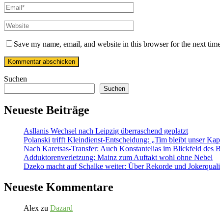
Save my name, email, and website in this browser for the next tim
Suchen
Suchen
Neueste Beiträge
Asllanis Wechsel nach Leipzig überraschend geplatzt
Polanski trifft Kleindienst-Entscheidung: „Tim bleibt unser Kap
Nach Karetsas-Transfer: Auch Konstantelias im Blickfeld des
Adduktorenverletzung: Mainz zum Auftakt wohl ohne Nebel
Dzeko macht auf Schalke weiter: Über Rekorde und Jokerquali
Neueste Kommentare
Alex
zu
Dazard