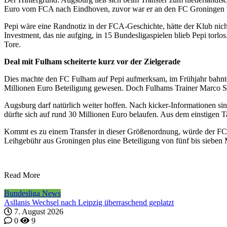
Euro vom FCA nach Eindhoven, zuvor war er an den FC Groningen v
Pepi wäre eine Randnotiz in der FCA-Geschichte, hätte der Klub nich
Investment, das nie aufging, in 15 Bundesligaspielen blieb Pepi torlos.
Tore.
Deal mit Fulham scheiterte kurz vor der Zielgerade
Dies machte den FC Fulham auf Pepi aufmerksam, im Frühjahr bahnte 
Millionen Euro Beteiligung gewesen. Doch Fulhams Trainer Marco Sil
Augsburg darf natürlich weiter hoffen. Nach kicker-Informationen sin
dürfte sich auf rund 30 Millionen Euro belaufen. Aus dem einstigen T
Kommt es zu einem Transfer in dieser Größenordnung, würde der FC A
Leihgebühr aus Groningen plus eine Beteiligung von fünf bis sieben 
Read More
Bundesliga News
Asllanis Wechsel nach Leipzig überraschend geplatzt
7. August 2026
0
9