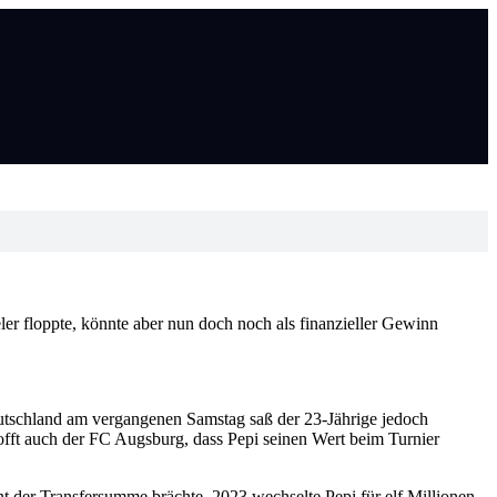
r floppte, könnte aber nun doch noch als finanzieller Gewinn
utschland am vergangenen Samstag saß der 23-Jährige jedoch
offt auch der FC Augsburg, dass Pepi seinen Wert beim Turnier
t der Transfersumme brächte. 2023 wechselte Pepi für elf Millionen