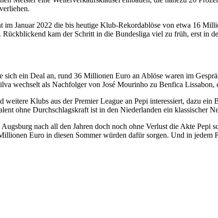
erliehen.
t im Januar 2022 die bis heutige Klub-Rekordablöse von etwa 16 Milli
 Rückblickend kam der Schritt in die Bundesliga viel zu früh, erst in der
sich ein Deal an, rund 36 Millionen Euro an Ablöse waren im Gespräc
va wechselt als Nachfolger von José Mourinho zu Benfica Lissabon, dad
d weitere Klubs aus der Premier League an Pepi interessiert, dazu ein
alent ohne Durchschlagskraft ist in den Niederlanden ein klassischer N
ugsburg nach all den Jahren doch noch ohne Verlust die Akte Pepi sc
Millionen Euro in diesen Sommer würden dafür sorgen. Und in jedem Fa