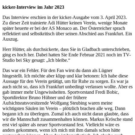
kicker-Interview im Jahr 2023
Das Interview erschien in der kicker-Ausgabe vom 3. April 2023.
Zu dieser Zeit trainierte Adi Hütter keinen Verein, wenige Monate
später heuerte er bei der AS Monaco an. Der Österreicher sprach
reflektiert und selbstkritisch über seinen Abschied aus Frankfurt. Ein
Auszug.
Herr Hütter, als durchsickerte, dass Sie in Gladbach unterschrieben,
ging es hoch her. Dabei hatten Sie Ende Februar 2021 noch im TV-
Studio bei Sky gesagt: „Ich bleibe.“
Das war ein Fehler. Für den Fan wirst du dann als Lügner
hingestellt. Ich möchte aber klipp und klar betonen: Ich habe diese
Aussage für den Verein getätigt, um für Ruhe zu sorgen. Es war ja
auch nicht so, dass ich Frankfurt unbedingt verlassen wollte. Aber es
gab immer mehr Ungewissheiten. Sportvorstand Fredi Bobic,
Sportdirektor Bruno Hübner und der frühere
Aufsichtsratsvorsitzende Wolfgang Steubing waren meine
wichtigsten Säulen im Verein – plötzlich brachen alle weg. Dann
begann ich zu überlegen. Zumal ich auch nicht daran glaubte, dass
wir die Mannschaft zusammenhalten können. Markus Krösche stand
erst viel später als neuer Sportvorstand fest. Vielleicht wäre es
anders gekommen, wenn ich mich mit ihm damals schon hätte