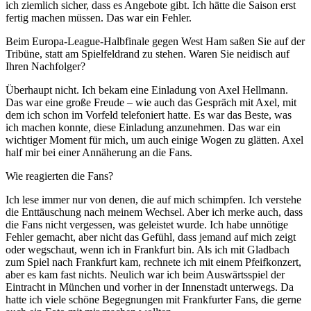
ich ziemlich sicher, dass es Angebote gibt. Ich hätte die Saison erst
fertig machen müssen. Das war ein Fehler.
Beim Europa-League-Halbfinale gegen West Ham saßen Sie auf der
Tribüne, statt am Spielfeldrand zu stehen. Waren Sie neidisch auf
Ihren Nachfolger?
Überhaupt nicht. Ich bekam eine Einladung von Axel Hellmann.
Das war eine große Freude – wie auch das Gespräch mit Axel, mit
dem ich schon im Vorfeld telefoniert hatte. Es war das Beste, was
ich machen konnte, diese Einladung anzunehmen. Das war ein
wichtiger Moment für mich, um auch einige Wogen zu glätten. Axel
half mir bei einer Annäherung an die Fans.
Wie reagierten die Fans?
Ich lese immer nur von denen, die auf mich schimpfen. Ich verstehe
die Enttäuschung nach meinem Wechsel. Aber ich merke auch, dass
die Fans nicht vergessen, was geleistet wurde. Ich habe unnötige
Fehler gemacht, aber nicht das Gefühl, dass jemand auf mich zeigt
oder wegschaut, wenn ich in Frankfurt bin. Als ich mit Gladbach
zum Spiel nach Frankfurt kam, rechnete ich mit einem Pfeifkonzert,
aber es kam fast nichts. Neulich war ich beim Auswärtsspiel der
Eintracht in München und vorher in der Innenstadt unterwegs. Da
hatte ich viele schöne Begegnungen mit Frankfurter Fans, die gerne