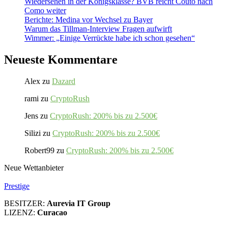
Wiedersehen in der Königsklasse? BVB reicht Couto nach
Como weiter
Berichte: Medina vor Wechsel zu Bayer
Warum das Tillman-Interview Fragen aufwirft
Wimmer: „Einige Verrückte habe ich schon gesehen“
Neueste Kommentare
Alex
zu
Dazard
rami
zu
CryptoRush
Jens
zu
CryptoRush: 200% bis zu 2.500€
Silizi
zu
CryptoRush: 200% bis zu 2.500€
Robert99
zu
CryptoRush: 200% bis zu 2.500€
Neue Wettanbieter
Prestige
BESITZER:
Aurevia IT Group
LIZENZ:
Curacao