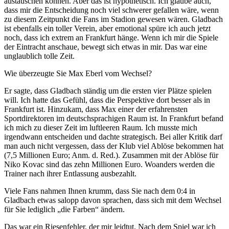
austauschen können. Aber das ist hypothetisch. Ich glaube auch,
dass mir die Entscheidung noch viel schwerer gefallen wäre, wenn
zu diesem Zeitpunkt die Fans im Stadion gewesen wären. Gladbach
ist ebenfalls ein toller Verein, aber emotional spüre ich auch jetzt
noch, dass ich extrem an Frankfurt hänge. Wenn ich mir die Spiele
der Eintracht anschaue, bewegt sich etwas in mir. Das war eine
unglaublich tolle Zeit.
Wie überzeugte Sie Max Eberl vom Wechsel?
Er sagte, dass Gladbach ständig um die ersten vier Plätze spielen
will. Ich hatte das Gefühl, dass die Perspektive dort besser als in
Frankfurt ist. Hinzukam, dass Max einer der erfahrensten
Sportdirektoren im deutschsprachigen Raum ist. In Frankfurt befand
ich mich zu dieser Zeit im luftleeren Raum. Ich musste mich
irgendwann entscheiden und dachte strategisch. Bei aller Kritik darf
man auch nicht vergessen, dass der Klub viel Ablöse bekommen hat
(7,5 Millionen Euro; Anm. d. Red.). Zusammen mit der Ablöse für
Niko Kovac sind das zehn Millionen Euro. Woanders werden die
Trainer nach ihrer Entlassung ausbezahlt.
Viele Fans nahmen Ihnen krumm, dass Sie nach dem 0:4 in
Gladbach etwas salopp davon sprachen, dass sich mit dem Wechsel
für Sie lediglich „die Farben“ ändern.
Das war ein Riesenfehler, der mir leidtut. Nach dem Spiel war ich