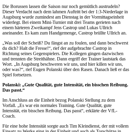
Die Borussen lassen die Saison nur noch gemütlich austrudeln?
Dieser Verdacht nach dem lahmen Auftritt bei der 1:3-Niederlage in
Augsburg wurde zumindest am Dienstag in der Vormittagseinheit
widerlegt. Bei einem Mini-Turnier mit drei Teams gerieten nach
einem härteren Zweikampf Jens Castrop und Lukas Ullrich
aneinander. Es kam zum Handgemenge, Castrop brüllte Ullrich an.
„Was soll der Scheiß? Du fängst an zu foulen, und dann beschwerst
du dich? Halt die Fresse!“, rief der aufgebrachte Castrop in
Richtung seines Gegenspielers. Die Kollegen gingen dazwischen
und trennten die Streithähne. Dann ergriff der Trainer lautstark das
Wort. „In Augsburg beschweren wir uns, und hier killen wir uns,
oder was?“, rief Eugen Polanski über den Rasen. Danach ließ er das
Spiel fortsetzen.
Polanski: „Gute Qualität, gute Intensität, ein bisschen Reibung.
Das passt.“
Im Anschluss an die Einheit bezog Polanski Stellung zu dem
Vorfall. „Es war ein normales Training. Gute Qualität, gute
Intensität, ein bisschen Reibung. Das passt“, erklärte der VfL-
Coach.
Für eine hohe Intensität sorgte auch Tim Kleindienst, der mit vollem
Einsatz zu Werke ging in der Einheit und auch als Torschütze in