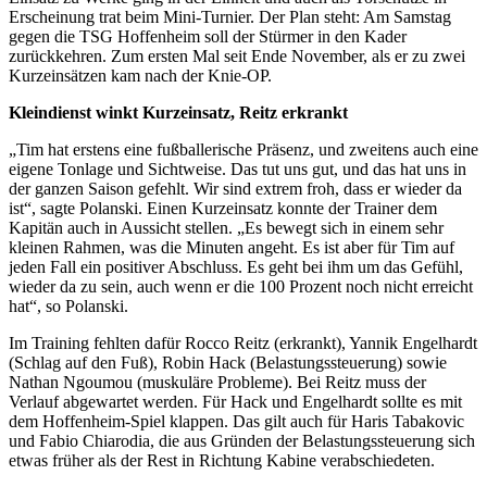
Erscheinung trat beim Mini-Turnier. Der Plan steht: Am Samstag
gegen die TSG Hoffenheim soll der Stürmer in den Kader
zurückkehren. Zum ersten Mal seit Ende November, als er zu zwei
Kurzeinsätzen kam nach der Knie-OP.
Kleindienst winkt Kurzeinsatz, Reitz erkrankt
„Tim hat erstens eine fußballerische Präsenz, und zweitens auch eine
eigene Tonlage und Sichtweise. Das tut uns gut, und das hat uns in
der ganzen Saison gefehlt. Wir sind extrem froh, dass er wieder da
ist“, sagte Polanski. Einen Kurzeinsatz konnte der Trainer dem
Kapitän auch in Aussicht stellen. „Es bewegt sich in einem sehr
kleinen Rahmen, was die Minuten angeht. Es ist aber für Tim auf
jeden Fall ein positiver Abschluss. Es geht bei ihm um das Gefühl,
wieder da zu sein, auch wenn er die 100 Prozent noch nicht erreicht
hat“, so Polanski.
Im Training fehlten dafür Rocco Reitz (erkrankt), Yannik Engelhardt
(Schlag auf den Fuß), Robin Hack (Belastungssteuerung) sowie
Nathan Ngoumou (muskuläre Probleme). Bei Reitz muss der
Verlauf abgewartet werden. Für Hack und Engelhardt sollte es mit
dem Hoffenheim-Spiel klappen. Das gilt auch für Haris Tabakovic
und Fabio Chiarodia, die aus Gründen der Belastungssteuerung sich
etwas früher als der Rest in Richtung Kabine verabschiedeten.