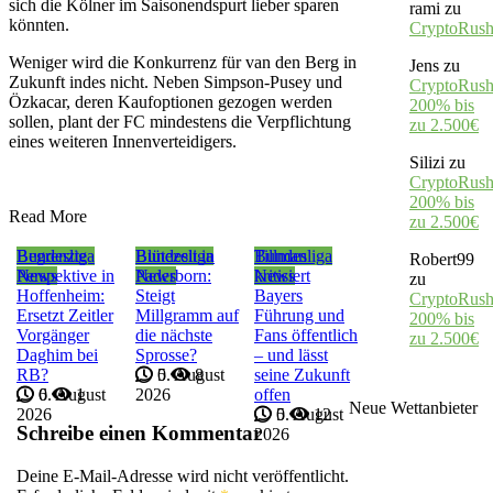
sich die Kölner im Saisonendspurt lieber sparen
rami
zu
könnten.
CryptoRus
Weniger wird die Konkurrenz für van den Berg in
Jens
zu
Zukunft indes nicht. Neben Simpson-Pusey und
CryptoRush
Özkacar, deren Kaufoptionen gezogen werden
200% bis
sollen, plant der FC mindestens die Verpflichtung
zu 2.500€
eines weiteren Innenverteidigers.
Silizi
zu
CryptoRush
200% bis
Read More
zu 2.500€
Bundesliga
Begrenzte
Bundesliga
Blütezeit in
Bundesliga
Tillman
Robert99
News
Perspektive in
News
Paderborn:
News
kritisiert
zu
Hoffenheim:
Steigt
Bayers
CryptoRush
Ersetzt Zeitler
Millgramm auf
Führung und
200% bis
Vorgänger
die nächste
Fans öffentlich
zu 2.500€
Daghim bei
Sprosse?
– und lässt
RB?
5. August
0
8
seine Zukunft
6. August
0
1
2026
offen
Neue Wettanbieter
2026
5. August
0
12
Schreibe einen Kommentar
2026
Deine E-Mail-Adresse wird nicht veröffentlicht.