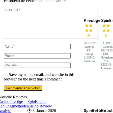
Erforderliche Felder sind mit
*
markiert
Prestige
SpinE
BESITZER:
JAHRES
Aurevia
10.000.0
IT
BESITZE
Group
GBL
LIZENZ:
Solution
Curacao
N.V.
LIZENZ:
Curacao
Save my name, email, and website in this
browser for the next time I comment.
Aktuelle Reviews
asino Prestige
SpinEmpire
Zahlungsmethoden
Casino Review
SpinBetter
Betist
Analyse
8. Januar 2026