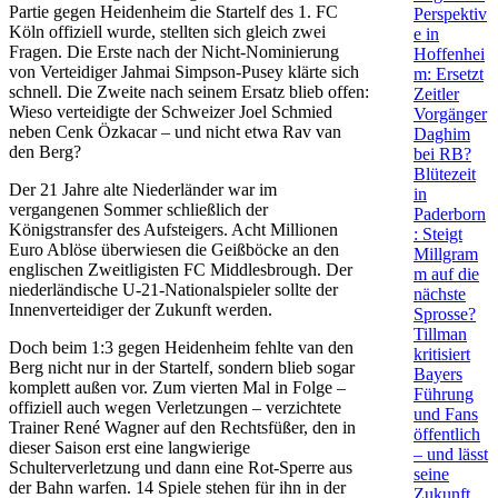
Partie gegen Heidenheim die Startelf des 1. FC
Perspektiv
Köln offiziell wurde, stellten sich gleich zwei
e in
Fragen. Die Erste nach der Nicht-Nominierung
Hoffenhei
von Verteidiger Jahmai Simpson-Pusey klärte sich
m: Ersetzt
schnell. Die Zweite nach seinem Ersatz blieb offen:
Zeitler
Wieso verteidigte der Schweizer Joel Schmied
Vorgänger
neben Cenk Özkacar – und nicht etwa Rav van
Daghim
den Berg?
bei RB?
Blütezeit
Der 21 Jahre alte Niederländer war im
in
vergangenen Sommer schließlich der
Paderborn
Königstransfer des Aufsteigers. Acht Millionen
: Steigt
Euro Ablöse überwiesen die Geißböcke an den
Millgram
englischen Zweitligisten FC Middlesbrough. Der
m auf die
niederländische U-21-Nationalspieler sollte der
nächste
Innenverteidiger der Zukunft werden.
Sprosse?
Tillman
Doch beim 1:3 gegen Heidenheim fehlte van den
kritisiert
Berg nicht nur in der Startelf, sondern blieb sogar
Bayers
komplett außen vor. Zum vierten Mal in Folge –
Führung
offiziell auch wegen Verletzungen – verzichtete
und Fans
Trainer René Wagner auf den Rechtsfüßer, den in
öffentlich
dieser Saison erst eine langwierige
– und lässt
Schulterverletzung und dann eine Rot-Sperre aus
seine
der Bahn warfen. 14 Spiele stehen für ihn in der
Zukunft