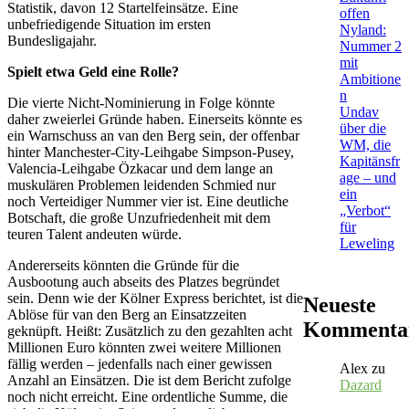
Statistik, davon 12 Startelfeinsätze. Eine
offen
unbefriedigende Situation im ersten
Nyland:
Bundesligajahr.
Nummer 2
mit
Spielt etwa Geld eine Rolle?
Ambitione
n
Die vierte Nicht-Nominierung in Folge könnte
Undav
daher zweierlei Gründe haben. Einerseits könnte es
über die
ein Warnschuss an van den Berg sein, der offenbar
WM, die
hinter Manchester-City-Leihgabe Simpson-Pusey,
Kapitänsfr
Valencia-Leihgabe Özkacar und dem lange an
age – und
muskulären Problemen leidenden Schmied nur
ein
noch Verteidiger Nummer vier ist. Eine deutliche
„Verbot“
Botschaft, die große Unzufriedenheit mit dem
für
teuren Talent andeuten würde.
Leweling
Andererseits könnten die Gründe für die
Ausbootung auch abseits des Platzes begründet
sein. Denn wie der Kölner Express berichtet, ist die
Neueste
Ablöse für van den Berg an Einsatzzeiten
Kommenta
geknüpft. Heißt: Zusätzlich zu den gezahlten acht
Millionen Euro könnten zwei weitere Millionen
fällig werden – jedenfalls nach einer gewissen
Alex
zu
Anzahl an Einsätzen. Die ist dem Bericht zufolge
Dazard
noch nicht erreicht. Eine ordentliche Summe, die