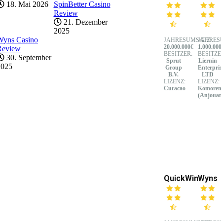
18. Mai 2026
SpinBetter Casino
Review
21. Dezember
2025
Wyns Casino
JAHRESUMSATZ:
JAHRES
20.000.000€
1.000.00
Review
BESITZER:
BESITZE
30. September
Sprut
Liernin
2025
Group
Enterpri
B.V.
LTD
LIZENZ:
LIZENZ:
Curacao
Komore
(Anjoua
QuickWin
Wyns