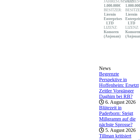
JAHRESUMSATZ:
JAHRES
1.000.000€
1.000.00
BESITZER:
BESITZE
Liernin
Liernin
Enterprises
Enterpri
LTD
LTD
LIZENZ:
LIZENZ:
Komoren
Komore
(Anjouan)
(Anjoua
News
Begrenzte
Perspektive in
Hoffenheim: Ersetzt
Zeitler Vorgänger
Daghim bei RB?
6. August 2026
Blütezeit in
Paderborn: Steigt
Millgramm auf die
nächste Sprosse?
5. August 2026
Tillman kritisiert