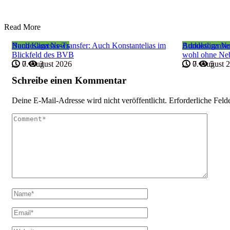
Read More
Bundesliga News
Nach Karetsas-Transfer: Auch Konstantelias im
Bundesliga N
Adduktorenver
Blickfeld des BVB
wohl ohne Ne
7. August 2026
0
3
7. August 
0
5
Schreibe einen Kommentar
Deine E-Mail-Adresse wird nicht veröffentlicht.
Erforderliche Feld