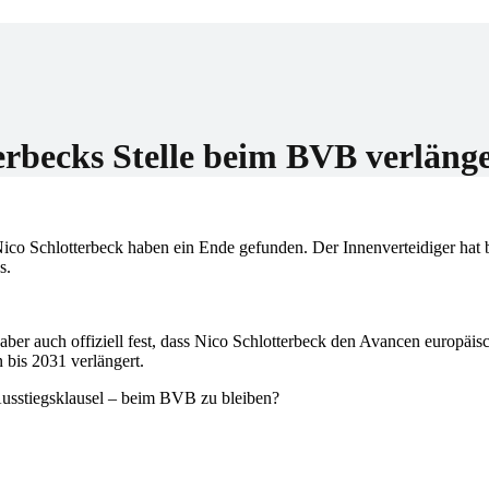
er
erbecks Stelle beim BVB verläng
co Schlotterbeck haben ein Ende gefunden. Der Innenverteidiger ha
s.
aber auch offiziell fest, dass Nico Schlotterbeck den Avancen europäi
 bis 2031 verlängert.
n Ausstiegsklausel – beim BVB zu bleiben?