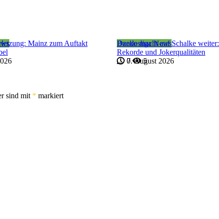
ews
letzung: Mainz zum Auftakt
Bundesliga News
Dzeko macht auf Schalke weiter
bel
Rekorde und Jokerqualitäten
2026
7. August 2026
0
5
er sind mit
*
markiert