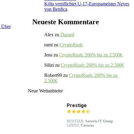
Köln verpflichtet U-17-Europameister Neves
von Benfica
Neueste Kommentare
: Über
Alex
zu
Dazard
rami
zu
CryptoRush
Jens
zu
CryptoRush: 200% bis zu 2.500€
Silizi
zu
CryptoRush: 200% bis zu 2.500€
Robert99
zu
CryptoRush: 200% bis zu
2.500€
Neue Wettanbieter
Prestige
BESITZER:
Aurevia IT Group
LIZENZ:
Curacao