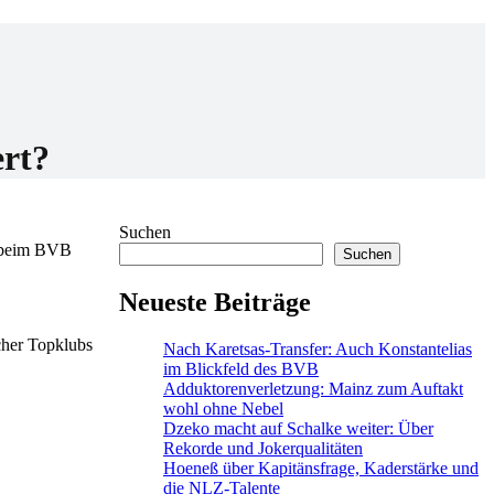
ert?
Suchen
t beim BVB
Suchen
Neueste Beiträge
scher Topklubs
Nach Karetsas-Transfer: Auch Konstantelias
im Blickfeld des BVB
Adduktorenverletzung: Mainz zum Auftakt
wohl ohne Nebel
Dzeko macht auf Schalke weiter: Über
Rekorde und Jokerqualitäten
Hoeneß über Kapitänsfrage, Kaderstärke und
die NLZ-Talente