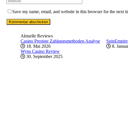
Save my name, email, and website in this browser for the next 
Aktuelle Reviews
Casino Prestige Zahlungsmethoden Analyse
SpinEmpire
18. Mai 2026
8. Janua
Wyns Casino Review
30. September 2025