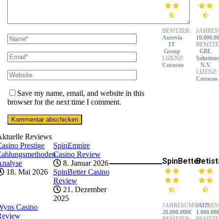
BESITZER:
JAHRES
Aurevia
10.000.0
IT
BESITZE
Group
GBL
LIZENZ:
Solution
Curacao
N.V.
LIZENZ:
Curacao
Save my name, email, and website in this
browser for the next time I comment.
Aktuelle Reviews
asino Prestige
SpinEmpire
Zahlungsmethoden
Casino Review
SpinBetter
Betist
Analyse
8. Januar 2026
18. Mai 2026
SpinBetter Casino
Review
21. Dezember
2025
JAHRESUMSATZ:
JAHRES
Wyns Casino
20.000.000€
1.000.00
Review
BESITZER:
BESITZE