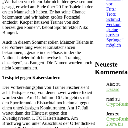
„Wir haben vor einem Jahr nicht hier gesessen und
vor
gesagt, er wird am Ende über 20 Profispiele in der
Fritz:
ersten Mannschaft haben. Er hat seine Chance
Trotz
bekommen und wir haben großes Potenzial
Schmid-
entdeckt. Kacper hat zwei Trainer von sich
Verkauf
überzeugen können“, betont Sportdirektor Niko
„keine
Bungert.
großen
Sprünge“
Auch in diesem Sommer sollen Mainzer Talente in
möglich
der Vorbereitung wieder Einsatzchancen
bekommen, „gerade in der Phase, in der die
Nationalspieler tröpfchenweise ins Training
einsteigen“, so Bungert. Die Namen wurden noch
Neueste
nicht kommuniziert.
Kommenta
Testspiel gegen Kaiserslautern
Alex
zu
Der Vorbereitungsplan von Trainer Fischer sieht
Dazard
acht Testspiele vor, von denen zwei weitere fixiert
worden sind. Am 11. Juli um 16 Uhr geht es mit
rami
zu
den Sportfreunden Eisbachtal noch einmal gegen
CryptoRus
einen unterklassigen Konkurrenten. Am 17. Juli
wartet dann der Härtetest gegen den
Jens
zu
Zweitligaverein 1. FC Kaiserslautern. Am
CryptoRush
Bruchweg wird unter Ausschluss der Öffentlichkeit
200% bis