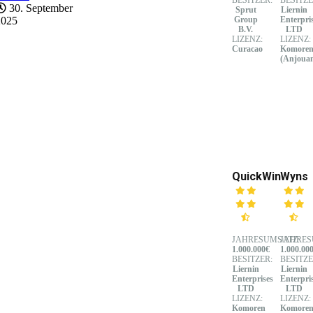
30. September
Sprut
Liernin
2025
Group
Enterpri
B.V.
LTD
LIZENZ:
LIZENZ:
Curacao
Komore
(Anjoua
QuickWin
Wyns
JAHRESUMSATZ:
JAHRES
1.000.000€
1.000.00
BESITZER:
BESITZE
Liernin
Liernin
Enterprises
Enterpri
LTD
LTD
LIZENZ:
LIZENZ:
Komoren
Komore