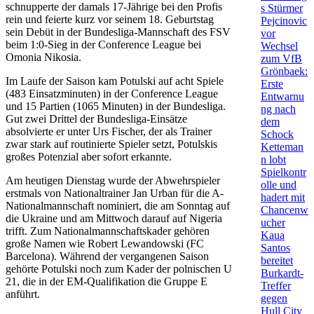
schnupperte der damals 17-Jährige bei den Profis
s Stürmer
rein und feierte kurz vor seinem 18. Geburtstag
Pejcinovic
sein Debüt in der Bundesliga-Mannschaft des FSV
vor
beim 1:0-Sieg in der Conference League bei
Wechsel
Omonia Nikosia.
zum VfB
Grönbaek:
Im Laufe der Saison kam Potulski auf acht Spiele
Erste
(483 Einsatzminuten) in der Conference League
Entwarnu
und 15 Partien (1065 Minuten) in der Bundesliga.
ng nach
Gut zwei Drittel der Bundesliga-Einsätze
dem
absolvierte er unter Urs Fischer, der als Trainer
Schock
zwar stark auf routinierte Spieler setzt, Potulskis
Ketteman
großes Potenzial aber sofort erkannte.
n lobt
Spielkontr
Am heutigen Dienstag wurde der Abwehrspieler
olle und
erstmals von Nationaltrainer Jan Urban für die A-
hadert mit
Nationalmannschaft nominiert, die am Sonntag auf
Chancenw
die Ukraine und am Mittwoch darauf auf Nigeria
ucher
trifft. Zum Nationalmannschaftskader gehören
Kaua
große Namen wie Robert Lewandowski (FC
Santos
Barcelona). Während der vergangenen Saison
bereitet
gehörte Potulski noch zum Kader der polnischen U
Burkardt-
21, die in der EM-Qualifikation die Gruppe E
Treffer
anführt.
gegen
Hull City