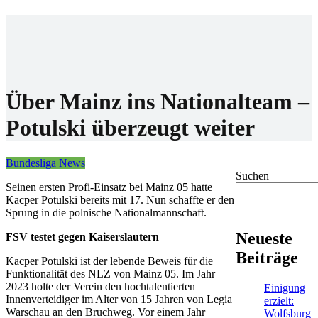
Home
Wettanbieter
Bonis
News
Über Mainz ins Nationalteam –
Potulski überzeugt weiter
Bundesliga News
Suchen
Seinen ersten Profi-Einsatz bei Mainz 05 hatte
Kacper Potulski bereits mit 17. Nun schaffte er den
Sprung in die polnische Nationalmannschaft.
Neueste
FSV testet gegen Kaiserslautern
Beiträge
Kacper Potulski ist der lebende Beweis für die
Funktionalität des NLZ von Mainz 05. Im Jahr
2023 holte der Verein den hochtalentierten
Einigung
Innenverteidiger im Alter von 15 Jahren von Legia
erzielt:
Warschau an den Bruchweg. Vor einem Jahr
Wolfsburg