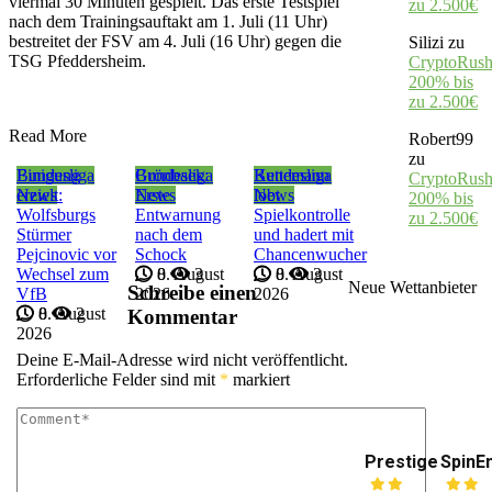
viermal 30 Minuten gespielt. Das erste Testspiel
zu 2.500€
nach dem Trainingsauftakt am 1. Juli (11 Uhr)
bestreitet der FSV am 4. Juli (16 Uhr) gegen die
Silizi
zu
TSG Pfeddersheim.
CryptoRush
200% bis
zu 2.500€
Read More
Robert99
zu
Bundesliga
Einigung
Bundesliga
Grönbaek:
Bundesliga
Kettemann
CryptoRush
News
erzielt:
News
Erste
News
lobt
200% bis
Wolfsburgs
Entwarnung
Spielkontrolle
zu 2.500€
Stürmer
nach dem
und hadert mit
Pejcinovic vor
Schock
Chancenwucher
Wechsel zum
8. August
0
3
8. August
0
3
Neue Wettanbieter
Schreibe einen
VfB
2026
2026
8. August
0
2
Kommentar
2026
Deine E-Mail-Adresse wird nicht veröffentlicht.
Erforderliche Felder sind mit
*
markiert
Prestige
SpinE