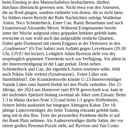
beim Einstieg in den Mannschaftsbus beobachteten, dürften
durchaus überrascht gewesen sein. Nicht etwa von den Akteuren,
die an Bord gingen, sondern vielmehr von denen, die es nicht taten.
So fehlten einem Bericht der Ruhr Nachrichten zufolge Waldemar
Anton, Nico Schlotterbeck, Emre Can, Ramy Bensebaini und auch
Ersatztorwart Alexander Meyer. Während Erstgenannter bereits
unter der Woche aufgrund eines grippalen Infektes gefehlt hatte,
erwischte es nun wohl auch das aufgezählte restliche Quartett..
Daher geht Dortmund mit einem Engpass in der Defensive in den
„Gradmesser“ (O-Ton Sahin) zum Auftakt gegen Leverkusen (20.30
Uhr, LIVE! bei kicker). Lediglich Julian Ryerson steht von der
ursprünglich geplanten Viererkette noch zur Verfügung. Vor allem in
der Innenverteidigung ist die Lage prekär. Denn neben
Schlotterbeck und Can, der eigentlich Anton ersetzten sollte, fehlt
auch Niklas Süle verletzt (Syndesmose).. Feiert Lührs sein
Startelfdebüt?. Die Krankheitswelle könnte U-23-Innenverteidiger
Yannik Lührs zum Startelf-Debüt bei den Profis verhelfen. Der 21-
Jährige, der 2024 aus Hannover zum BVB gewechselt war, kam in
der laufenden Spielzeit bislang zweimal als Joker zum Einsatz: Beim
1:3 in Mainz (kicker-Note 3,5) und beim 1:1 gegen Hoffenheim..
Seinen Infekt auskuriert hat hingegen Almugera Kabar. Der 18-
jährige Linksverteidiger, der beim Training erkrankt gefehlt hatte,
stieg mit in den Bus. Trotz der personellen Probleme dürfte er auf
der Bank Platz nehmen. Als Außenverteidiger dürfte Sahin, der vor
einem großen Personal-Puzzle steht, auf Ryerson und Yan Couto