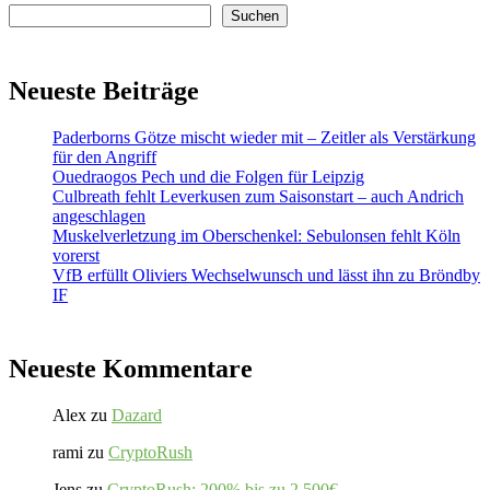
Suchen
Neueste Beiträge
Paderborns Götze mischt wieder mit – Zeitler als Verstärkung
für den Angriff
Ouedraogos Pech und die Folgen für Leipzig
Culbreath fehlt Leverkusen zum Saisonstart – auch Andrich
angeschlagen
Muskelverletzung im Oberschenkel: Sebulonsen fehlt Köln
vorerst
VfB erfüllt Oliviers Wechselwunsch und lässt ihn zu Bröndby
IF
Neueste Kommentare
Alex
zu
Dazard
rami
zu
CryptoRush
Jens
zu
CryptoRush: 200% bis zu 2.500€