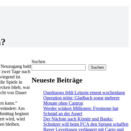
n?
Suchen
r Neuzugang bald
Suchen
r zwei Tage nach
wiegend ist.
Neueste Beiträge
ie Spiele in
ecken blieb, war
Ouedraogo fehlt Leipzig erneut wochenlang
nicht von Dauer
Operation nötig: Gladbach sogar mehrere
Monate ohne Castrop
en kann.“
Werder winken Millionen: Frosinone hat
 verändert: Am
Schmid an der Angel
chmittag beginnt
Der Nächste nach Kömür und Banks:
ert wird, wird
Schnitzer will beim FCA den Sprung schaffen
en bleiben.
Bayer Leverkusen verlängert mit Carro und