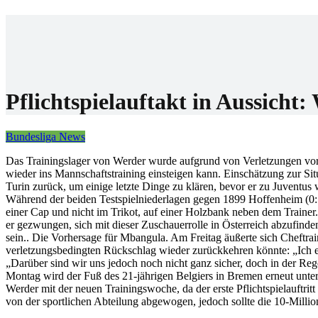
Home
Wettanbiet
Bonis
News
Pflichtspielauftakt in Aussicht
Bundesliga News
Das Trainingslager von Werder wurde aufgrund von Verletzungen vorz
wieder ins Mannschaftstraining einsteigen kann. Einschätzung zur S
Turin zurück, um einige letzte Dinge zu klären, bevor er zu Juventus 
Während der beiden Testspielniederlagen gegen 1899 Hoffenheim (0:1 
einer Cap und nicht im Trikot, auf einer Holzbank neben dem Trainer.
er gezwungen, sich mit dieser Zuschauerrolle in Österreich abzufinde
sein.. Die Vorhersage für Mbangula. Am Freitag äußerte sich Cheftr
verletzungsbedingten Rückschlag wieder zurückkehren könnte: „Ich e
„Darüber sind wir uns jedoch noch nicht ganz sicher, doch in der Reg
Montag wird der Fuß des 21-jährigen Belgiers in Bremen erneut unter
Werder mit der neuen Trainingswoche, da der erste Pflichtspielauftrit
von der sportlichen Abteilung abgewogen, jedoch sollte die 10-Milli