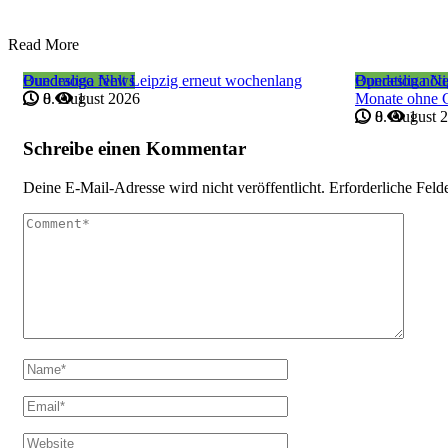
Read More
Bundesliga News
Ouedraogo fehlt Leipzig erneut wochenlang
Bundesliga N
Operation nöt
8. August 2026
0
1
Monate ohne 
8. August 
0
1
Schreibe einen Kommentar
Deine E-Mail-Adresse wird nicht veröffentlicht.
Erforderliche Feld