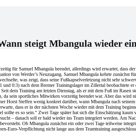
er
: Wann steigt Mbangula wieder ei
eitig für Samuel Mbangula beendet, allerdings wird erwartet, dass de
ituation von Werder’s Neuzugang. Samuel Mbangula kehrte zunächst fü
wechselte, was zeigt, dass seine Fußkapselverletzung nicht sehr schwer
und 0:3) nach dem Bremer Trainingslager im Zillertal beobachtete er d
 Seit dem Training am letzten Dienstag, als er mit dem Fuß im Rasen st
n, da sein sportliches Mitwirken vorzeitig beendet war. Aber das wird 
ainer Horst Steffen wenig konkret darüber, wann Mbangula nach seinem
rwarte, dass er in der nächsten Woche wieder mit dem Training beginn
el sollte es so sein.“ Zwei Tage später hat sich die Einschätzung kaum
sucht – danach soll er bald wieder ins Team integriert werden. Am Na
t bevorsteht. Ob Mbangula zunächst ein oder zwei Tage teilweise integri
onen-Euro-Verpflichtung nicht lange aus dem Teamtraining ausgeschloss