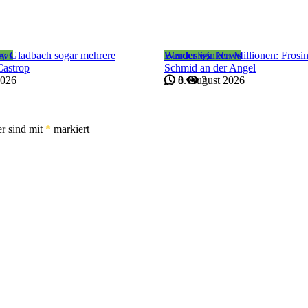
ews
ig: Gladbach sogar mehrere
Bundesliga News
Werder winken Millionen: Frosin
Castrop
Schmid an der Angel
2026
8. August 2026
0
3
er sind mit
*
markiert