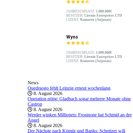
JAHRESUMSATZ:
1.000.000€
BESITZER:
Liernin Enterprises LTD
LIZENZ:
Komoren (Anjouan)
Wyns
JAHRESUMSATZ:
1.000.000€
BESITZER:
Liernin Enterprises LTD
LIZENZ:
Komoren (Anjouan)
News
Ouedraogo fehlt Leipzig erneut wochenlang
8. August 2026
Operation nötig: Gladbach sogar mehrere Monate ohne
Castrop
8. August 2026
Werder winken Millionen: Frosinone hat Schmid an der
Angel
8. August 2026
Der Nächste nach Kömür und Banks: Schnitzer will