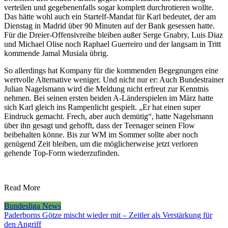
verteilen und gegebenenfalls sogar komplett durchrotieren wollte.
Das hätte wohl auch ein Startelf-Mandat für Karl bedeutet, der am
Dienstag in Madrid über 90 Minuten auf der Bank gesessen hatte.
Für die Dreier-Offensivreihe bleiben außer Serge Gnabry, Luis Diaz
und Michael Olise noch Raphael Guerreiro und der langsam in Tritt
kommende Jamal Musiala übrig.
So allerdings hat Kompany für die kommenden Begegnungen eine
wertvolle Alternative weniger. Und nicht nur er: Auch Bundestrainer
Julian Nagelsmann wird die Meldung nicht erfreut zur Kenntnis
nehmen. Bei seinen ersten beiden A-Länderspielen im März hatte
sich Karl gleich ins Rampenlicht gespielt. „Er hat einen super
Eindruck gemacht. Frech, aber auch demütig“, hatte Nagelsmann
über ihn gesagt und gehofft, dass der Teenager seinen Flow
beibehalten könne. Bis zur WM im Sommer sollte aber noch
genügend Zeit bleiben, um die möglicherweise jetzt verloren
gehende Top-Form wiederzufinden.
Read More
Bundesliga News
Paderborns Götze mischt wieder mit – Zeitler als Verstärkung für
den Angriff