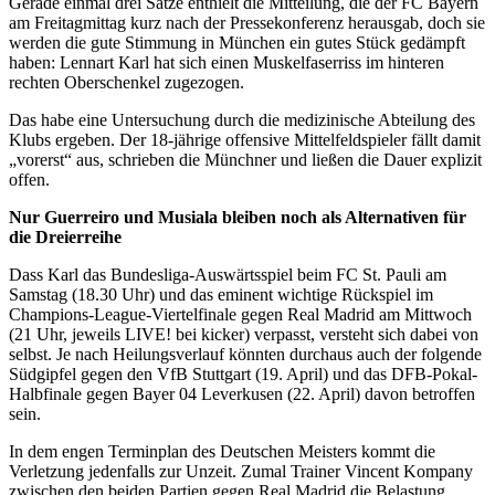
Gerade einmal drei Sätze enthielt die Mitteilung, die der FC Bayern
am Freitagmittag kurz nach der Pressekonferenz herausgab, doch sie
werden die gute Stimmung in München ein gutes Stück gedämpft
haben: Lennart Karl hat sich einen Muskelfaserriss im hinteren
rechten Oberschenkel zugezogen.
Das habe eine Untersuchung durch die medizinische Abteilung des
Klubs ergeben. Der 18-jährige offensive Mittelfeldspieler fällt damit
„vorerst“ aus, schrieben die Münchner und ließen die Dauer explizit
offen.
Nur Guerreiro und Musiala bleiben noch als Alternativen für
die Dreierreihe
Dass Karl das Bundesliga-Auswärtsspiel beim FC St. Pauli am
Samstag (18.30 Uhr) und das eminent wichtige Rückspiel im
Champions-League-Viertelfinale gegen Real Madrid am Mittwoch
(21 Uhr, jeweils LIVE! bei kicker) verpasst, versteht sich dabei von
selbst. Je nach Heilungsverlauf könnten durchaus auch der folgende
Südgipfel gegen den VfB Stuttgart (19. April) und das DFB-Pokal-
Halbfinale gegen Bayer 04 Leverkusen (22. April) davon betroffen
sein.
In dem engen Terminplan des Deutschen Meisters kommt die
Verletzung jedenfalls zur Unzeit. Zumal Trainer Vincent Kompany
zwischen den beiden Partien gegen Real Madrid die Belastung