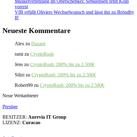
Muskelverletzung im Oberschenkel: Sebulonsen fehlt Köln
vorerst
VfB erfüllt Oliviers Wechselwunsch und lässt ihn zu Bröndby
IF
Neueste Kommentare
Alex
zu
Dazard
rami
zu
CryptoRush
Jens
zu
CryptoRush: 200% bis zu 2.500€
Silizi
zu
CryptoRush: 200% bis zu 2.500€
Robert99
zu
CryptoRush: 200% bis zu 2.500€
Neue Wettanbieter
Prestige
BESITZER:
Aurevia IT Group
LIZENZ:
Curacao