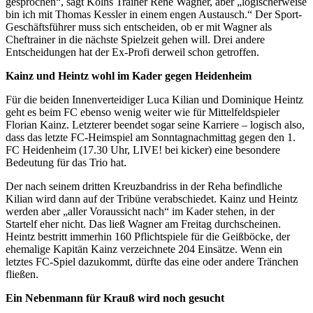
gesprochen“, sagt Kölns Trainer René Wagner, aber „logischerweise
bin ich mit Thomas Kessler in einem engen Austausch.“ Der Sport-
Geschäftsführer muss sich entscheiden, ob er mit Wagner als
Cheftrainer in die nächste Spielzeit gehen will. Drei andere
Entscheidungen hat der Ex-Profi derweil schon getroffen.
Kainz und Heintz wohl im Kader gegen Heidenheim
Für die beiden Innenverteidiger Luca Kilian und Dominique Heintz
geht es beim FC ebenso wenig weiter wie für Mittelfeldspieler
Florian Kainz. Letzterer beendet sogar seine Karriere – logisch also,
dass das letzte FC-Heimspiel am Sonntagnachmittag gegen den 1.
FC Heidenheim (17.30 Uhr, LIVE! bei kicker) eine besondere
Bedeutung für das Trio hat.
Der nach seinem dritten Kreuzbandriss in der Reha befindliche
Kilian wird dann auf der Tribüne verabschiedet. Kainz und Heintz
werden aber „aller Voraussicht nach“ im Kader stehen, in der
Startelf eher nicht. Das ließ Wagner am Freitag durchscheinen.
Heintz bestritt immerhin 160 Pflichtspiele für die Geißböcke, der
ehemalige Kapitän Kainz verzeichnete 204 Einsätze. Wenn ein
letztes FC-Spiel dazukommt, dürfte das eine oder andere Tränchen
fließen.
Ein Nebenmann für Krauß wird noch gesucht