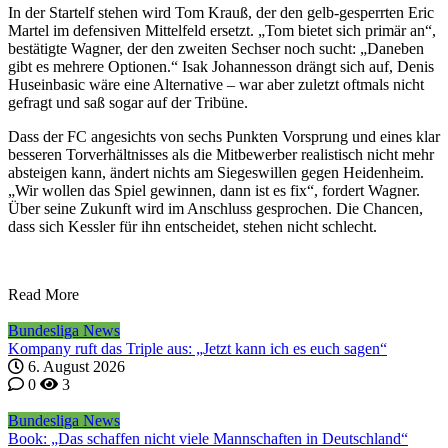
In der Startelf stehen wird Tom Krauß, der den gelb-gesperrten Eric
Martel im defensiven Mittelfeld ersetzt. „Tom bietet sich primär an“,
bestätigte Wagner, der den zweiten Sechser noch sucht: „Daneben
gibt es mehrere Optionen.“ Isak Johannesson drängt sich auf, Denis
Huseinbasic wäre eine Alternative – war aber zuletzt oftmals nicht
gefragt und saß sogar auf der Tribüne.
Dass der FC angesichts von sechs Punkten Vorsprung und eines klar
besseren Torverhältnisses als die Mitbewerber realistisch nicht mehr
absteigen kann, ändert nichts am Siegeswillen gegen Heidenheim.
„Wir wollen das Spiel gewinnen, dann ist es fix“, fordert Wagner.
Über seine Zukunft wird im Anschluss gesprochen. Die Chancen,
dass sich Kessler für ihn entscheidet, stehen nicht schlecht.
Read More
Bundesliga News
Kompany ruft das Triple aus: „Jetzt kann ich es euch sagen“
6. August 2026
0
3
Bundesliga News
Book: „Das schaffen nicht viele Mannschaften in Deutschland“