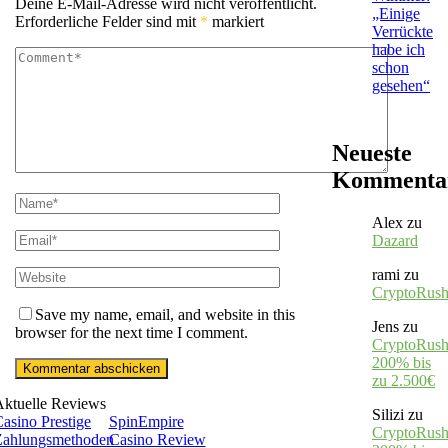
Deine E-Mail-Adresse wird nicht veröffentlicht.
„Einige
Erforderliche Felder sind mit
*
markiert
Verrückte
habe ich
schon
gesehen“
Neueste
Kommenta
Alex
zu
Dazard
rami
zu
CryptoRus
Save my name, email, and website in this
Jens
zu
browser for the next time I comment.
CryptoRush
200% bis
zu 2.500€
Aktuelle Reviews
Silizi
zu
asino Prestige
SpinEmpire
CryptoRush
Zahlungsmethoden
Casino Review