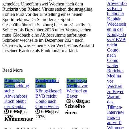
Abwehrbo
gemeldet. Ungefähr zwei Wochen nach dem
ss Koch
Rücktritt von Roland Virkus stehen die struggling
bleibt der
Fohlen kurz vor der Einstellung eines neuen
Kapitän
Sportdirektors. Da Schröder als Sport-
Wiederseh
Geschäftsführer in Salzburg bis zum 31. aktiv ist,
en in der
Sollte er bis Dezember 2028 unter Vertrag stehen,
Königskla
muss Gladbach eine Ablösesumme aufbringen.
sse? BVB
Schröder wechselte im Dezember 2024 nach
reicht
Österreich, was seinen ersten Wechsel ins Ausland
Couto
in seiner Karriere als Funktionär markiert.
nach
Como
weiter
Read More
Berichte:
Medina
Bundesliga
Hütters
Bundesliga
Wiedersehen
Bundesliga
Berichte:
vor
News
Entscheidung
News
in der
News
Medina vor
Wechsel
steht:
Königsklasse?
Wechsel zu
zu Bayer
Abwehrboss
BVB reicht
Bayer
Warum
Koch bleibt
Couto nach
6. August
0
8
das
Schreibe
der Kapitän
Como weiter
2026
Tillman-
6. August
0
8
6. August
0
10
einen
Interview
2026
2026
Fragen
Kommentar
aufwirft
Wimmer: