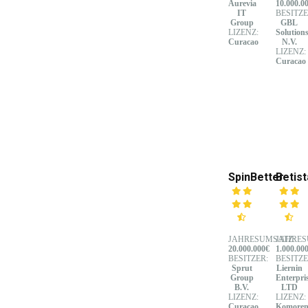
Aurevia
10.000.0
IT
BESITZE
Group
GBL
LIZENZ:
Solution
Curacao
N.V.
LIZENZ:
Curacao
SpinBetter
Betist
JAHRESUMSATZ:
JAHRES
20.000.000€
1.000.00
BESITZER:
BESITZE
Sprut
Liernin
Group
Enterpri
B.V.
LTD
LIZENZ:
LIZENZ:
Curacao
Komore