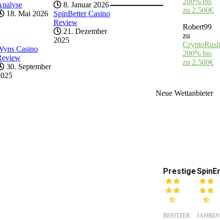
200% bis
Analyse
8. Januar 2026
zu 2.500€
18. Mai 2026
SpinBetter Casino
Review
Robert99
21. Dezember
zu
2025
CryptoRush
Wyns Casino
200% bis
Review
zu 2.500€
30. September
2025
Neue Wettanbieter
Prestige
SpinE
BESITZER:
JAHRES