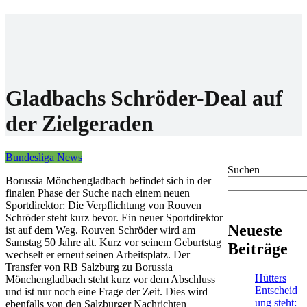
Home
Wettanbieter
Bonis
News
Gladbachs Schröder-Deal auf
der Zielgeraden
Bundesliga News
Suchen
Borussia Mönchengladbach befindet sich in der
finalen Phase der Suche nach einem neuen
Sportdirektor: Die Verpflichtung von Rouven
Schröder steht kurz bevor. Ein neuer Sportdirektor
Neueste
ist auf dem Weg. Rouven Schröder wird am
Samstag 50 Jahre alt. Kurz vor seinem Geburtstag
Beiträge
wechselt er erneut seinen Arbeitsplatz. Der
Transfer von RB Salzburg zu Borussia
Hütters
Mönchengladbach steht kurz vor dem Abschluss
Entscheid
und ist nur noch eine Frage der Zeit. Dies wird
ung steht:
ebenfalls von den Salzburger Nachrichten