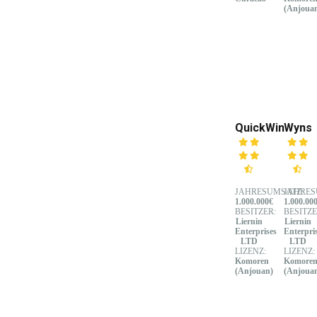
(Anjoua
QuickWin
Wyns
JAHRESUMSATZ:
JAHRES
1.000.000€
1.000.00
BESITZER:
BESITZE
Liernin
Liernin
Enterprises
Enterpri
LTD
LTD
LIZENZ:
LIZENZ:
Komoren
Komore
(Anjouan)
(Anjoua