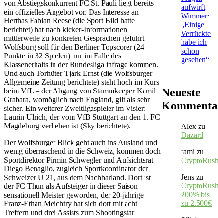
von Abstiegskonkurrent FC St. Pauli liegt bereits
aufwirft
ein offizielles Angebot vor. Das Interesse an
Wimmer:
Herthas Fabian Reese (die Sport Bild hatte
„Einige
berichtet) hat nach kicker-Informationen
Verrückte
mittlerweile zu konkreten Gesprächen geführt.
habe ich
Wolfsburg soll für den Berliner Topscorer (24
schon
Punkte in 32 Spielen) nur im Falle des
gesehen“
Klassenerhalts in der Bundesliga infrage kommen.
Und auch Torhüter Tjark Ernst (die Wolfsburger
Allgemeine Zeitung berichtete) steht hoch im Kurs
Neueste
beim VfL – der Abgang von Stammkeeper Kamil
Grabara, womöglich nach England, gilt als sehr
Kommenta
sicher. Ein weiterer Zweitligaspieler im Visier:
Laurin Ulrich, der vom VfB Stuttgart an den 1. FC
Magdeburg verliehen ist (Sky berichtete).
Alex
zu
Dazard
Der Wolfsburger Blick geht auch ins Ausland und
wenig überraschend in die Schweiz, kommen doch
rami
zu
Sportdirektor Pirmin Schwegler und Aufsichtsrat
CryptoRus
Diego Benaglio, zugleich Sportkoordinator der
Jens
zu
Schweizer U 21, aus dem Nachbarland. Dort ist
CryptoRush
der FC Thun als Aufsteiger in dieser Saison
200% bis
sensationell Meister geworden, der 20-jährige
zu 2.500€
Franz-Ethan Meichtry hat sich dort mit acht
Treffern und drei Assists zum Shootingstar