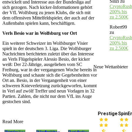
Silizi
zu
entwickelt und Interesse aus der Bundesliga auf
CryptoRush
sich gezogen. Nach kicker-Informationen gehört
200% bis
der VfL Wolfsburg zu jenen Klubs, die sich mit
zu 2.500€
dem offensiven Mittelfeldspieler, der auch auf der
Außenbahn spielen kann, beschäftigen.
Robert99
zu
Verls Besio war in Wolfsburg vor Ort
CryptoRush
200% bis
Ein weiterer Schweizer im Wolfsburger Visier
zu 2.500€
spielt in der deutschen 3. Liga. Die Wolfsburger
Nachrichten berichteten zuletzt über das Interesse
an Verls Flügelspieler Alessio Besio, der kicker
weiß: Der 22-Jährige, ausgeliehen vom SC
Neue Wettanbieter
Freiburg, war in der vergangenen Woche bereits in
Wolfsburg und schaute sich die Gegebenheiten vor
Ort an. Besio, in der Vergangenheit von einer
schweren Knieverletzung zurückgeworfen, kommt
in Verl auf zwölf Treffer und neun Vorlagen in 32
Partien. Zahlen, die nicht nur dem VfL ins Auge
gestochen sind.
Prestige
SpinE
Read More