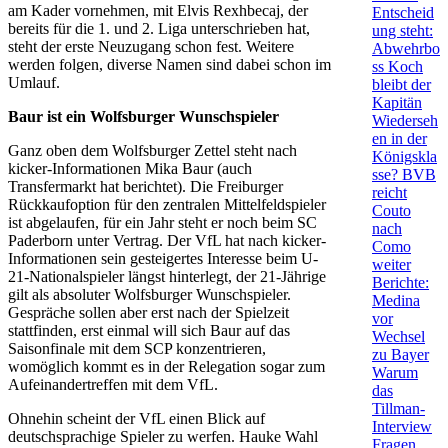
am Kader vornehmen, mit Elvis Rexhbecaj, der
Entscheid
bereits für die 1. und 2. Liga unterschrieben hat,
ung steht:
steht der erste Neuzugang schon fest. Weitere
Abwehrbo
werden folgen, diverse Namen sind dabei schon im
ss Koch
Umlauf.
bleibt der
Kapitän
Baur ist ein Wolfsburger Wunschspieler
Wiederseh
en in der
Ganz oben dem Wolfsburger Zettel steht nach
Königskla
kicker-Informationen Mika Baur (auch
sse? BVB
Transfermarkt hat berichtet). Die Freiburger
reicht
Rückkaufoption für den zentralen Mittelfeldspieler
Couto
ist abgelaufen, für ein Jahr steht er noch beim SC
nach
Paderborn unter Vertrag. Der VfL hat nach kicker-
Como
Informationen sein gesteigertes Interesse beim U-
weiter
21-Nationalspieler längst hinterlegt, der 21-Jährige
Berichte:
gilt als absoluter Wolfsburger Wunschspieler.
Medina
Gespräche sollen aber erst nach der Spielzeit
vor
stattfinden, erst einmal will sich Baur auf das
Wechsel
Saisonfinale mit dem SCP konzentrieren,
zu Bayer
womöglich kommt es in der Relegation sogar zum
Warum
Aufeinandertreffen mit dem VfL.
das
Tillman-
Ohnehin scheint der VfL einen Blick auf
Interview
deutschsprachige Spieler zu werfen. Hauke Wahl
Fragen