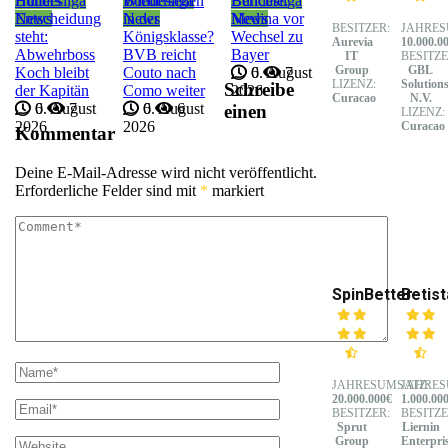
Bundesliga
Hütters
Bundesliga
Wiedersehen
Bundesliga
Berichte:
News
Entscheidung
News
in der
News
Medina vor
BESITZER:
JAHRES
steht:
Königsklasse?
Wechsel zu
Aurevia
10.000.0
Abwehrboss
BVB reicht
Bayer
IT
BESITZE
Group
GBL
Koch bleibt
Couto nach
6. August
0
7
LIZENZ:
Solution
Schreibe
der Kapitän
Como weiter
2026
Curacao
N.V.
6. August
0
7
6. August
0
6
einen
LIZENZ:
2026
2026
Curacao
Kommentar
Deine E-Mail-Adresse wird nicht veröffentlicht.
Erforderliche Felder sind mit
*
markiert
SpinBetter
Betist
JAHRESUMSATZ:
JAHRES
20.000.000€
1.000.00
BESITZER:
BESITZE
Sprut
Liernin
Group
Enterpri