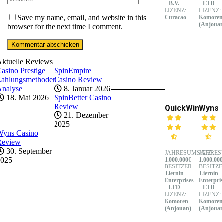
B.V.
LTD
LIZENZ:
LIZENZ:
Save my name, email, and website in this
Curacao
Komore
(Anjoua
browser for the next time I comment.
Aktuelle Reviews
asino Prestige
SpinEmpire
Zahlungsmethoden
Casino Review
Analyse
8. Januar 2026
18. Mai 2026
SpinBetter Casino
Review
QuickWin
Wyns
21. Dezember
2025
Wyns Casino
Review
30. September
JAHRESUMSATZ:
JAHRES
2025
1.000.000€
1.000.00
BESITZER:
BESITZE
Liernin
Liernin
Enterprises
Enterpri
LTD
LTD
LIZENZ:
LIZENZ:
Komoren
Komore
(Anjouan)
(Anjoua