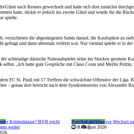
ö/Glimt nach Rennes gewechselt und hatte sich dort zunächst durchg
ommen hatte, rückte er jedoch ins zweite Glied und wurde für die Rüc
e spielte.
ieb, verzichteten die abgestiegenen Saints darauf, die Kaufoption zu zie
 gefragt und dann abermals verletzt war. Nur viermal spielte er in der 
der achtmalige dänische Nationalspieler seine ins Stocken geratene Ka
selbst. „Ich hatte gute Gespräche mit Claus Costa und Merlin Polzin, 
em FC St. Pauli mit 17 Treffern die schwächste Offensive der Liga. 
elen – genau dort herrscht nach dem Syndesmoseriss von Alexander Rös
ews
n der Königsklasse? BVB reicht
Bundesliga News
Berichte: Medina vor Wechsel z
omo weiter
6. August 2026
0
7
2026