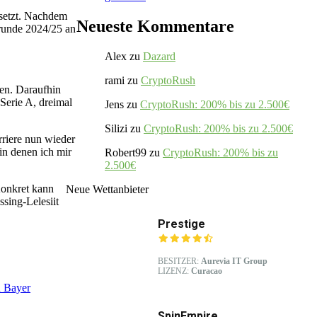
esetzt. Nachdem
Neueste Kommentare
krunde 2024/25 an
Alex
zu
Dazard
rami
zu
CryptoRush
hen. Daraufhin
Serie A, dreimal
Jens
zu
CryptoRush: 200% bis zu 2.500€
Silizi
zu
CryptoRush: 200% bis zu 2.500€
rriere nun wieder
in denen ich mir
Robert99
zu
CryptoRush: 200% bis zu
2.500€
Konkret kann
Neue Wettanbieter
sing-Lelesiit
Prestige
BESITZER:
Aurevia IT Group
LIZENZ:
Curacao
u Bayer
SpinEmpire