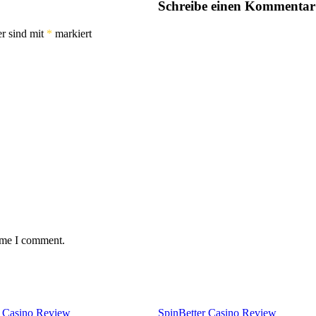
Schreibe einen Kommentar
er sind mit
*
markiert
time I comment.
 Casino Review
SpinBetter Casino Review