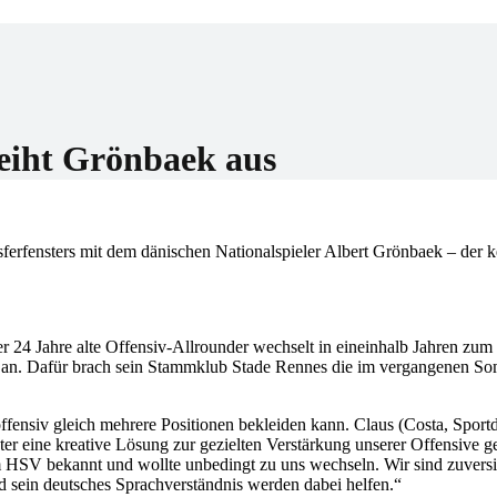
er
eiht Grönbaek aus
erfensters mit dem dänischen Nationalspieler Albert Grönbaek – der ke
er 24 Jahre alte Offensiv-Allrounder wechselt in eineinhalb Jahren zum
V an. Dafür brach sein Stammklub Stade Rennes die im vergangenen So
offensiv gleich mehrere Positionen bekleiden kann. Claus (Costa, Sportd
er eine kreative Lösung zur gezielten Verstärkung unserer Offensive g
m HSV bekannt und wollte unbedingt zu uns wechseln. Wir sind zuversic
nd sein deutsches Sprachverständnis werden dabei helfen.“