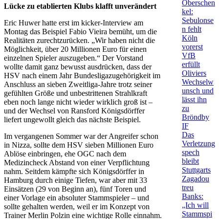
Oberschen
Lücke zu etablierten Klubs klafft unverändert
kel:
Sebulonse
Eric Huwer hatte erst im kicker-Interview am
n fehlt
Montag das Beispiel Fabio Vieira bemüht, um die
Köln
Realitäten zurechtzurücken. „Wir haben nicht die
vorerst
Möglichkeit, über 20 Millionen Euro für einen
VfB
einzelnen Spieler auszugeben.“ Der Vorstand
erfüllt
wollte damit ganz bewusst ausdrücken, dass der
Oliviers
HSV nach einem Jahr Bundesligazugehörigkeit im
Wechselw
Anschluss an sieben Zweitliga-Jahre trotz seiner
unsch und
gefühlten Größe und unbestrittenen Strahlkraft
lässt ihn
eben noch lange nicht wieder wirklich groß ist –
zu
und der Wechsel von Ransford Königsdörffer
Bröndby
liefert ungewollt gleich das nächste Beispiel.
IF
Das
Im vergangenen Sommer war der Angreifer schon
Verletzung
in Nizza, sollte dem HSV sieben Millionen Euro
spech
Ablöse einbringen, ehe OGC nach dem
bleibt
Medizincheck Abstand von einer Verpflichtung
Stuttgarts
nahm. Seitdem kämpfte sich Königsdörffer in
Zagadou
Hamburg durch einige Tiefen, war aber mit 33
treu
Einsätzen (29 von Beginn an), fünf Toren und
Banks:
einer Vorlage ein absoluter Stammspieler – und
„Ich will
sollte gehalten werden, weil er im Konzept von
Stammspi
Trainer Merlin Polzin eine wichtige Rolle einnahm.