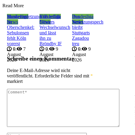
Read More
Bundesliga
Muskelverletzung
Bundesliga
VfB erfüllt
Bundesliga
Das
News
im
News
Oliviers
News
Verletzungspech
Oberschenkel:
Wechselwunsch
bleibt
Sebulonsen
und lässt
Stuttgarts
fehlt Köln
ihn zu
Zagadou
vorerst
Bröndby IF
treu
9.
0
7
9.
0
9
9.
0
9
August
August
August
Schreibe einen Kommentar
2026
2026
2026
Deine E-Mail-Adresse wird nicht
veröffentlicht.
Erforderliche Felder sind mit
*
markiert