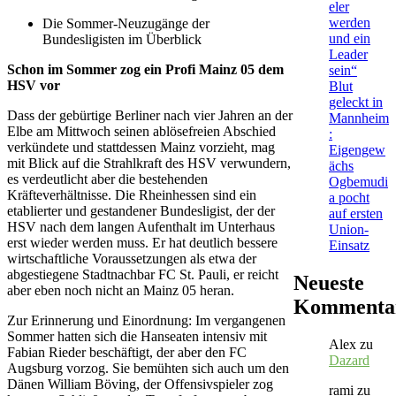
eler
werden
Die Sommer-Neuzugänge der
und ein
Bundesligisten im Überblick
Leader
Schon im Sommer zog ein Profi Mainz 05 dem
sein“
HSV vor
Blut
geleckt in
Dass der gebürtige Berliner nach vier Jahren an der
Mannheim
Elbe am Mittwoch seinen ablösefreien Abschied
:
verkündete und stattdessen Mainz vorzieht, mag
Eigengew
mit Blick auf die Strahlkraft des HSV verwundern,
ächs
es verdeutlicht aber die bestehenden
Ogbemudi
Kräfteverhältnisse. Die Rheinhessen sind ein
a pocht
etablierter und gestandener Bundesligist, der der
auf ersten
HSV nach dem langen Aufenthalt im Unterhaus
Union-
erst wieder werden muss. Er hat deutlich bessere
Einsatz
wirtschaftliche Voraussetzungen als etwa der
abgestiegene Stadtnachbar FC St. Pauli, er reicht
Neueste
aber eben noch nicht an Mainz 05 heran.
Kommenta
Zur Erinnerung und Einordnung: Im vergangenen
Sommer hatten sich die Hanseaten intensiv mit
Alex
zu
Fabian Rieder beschäftigt, der aber den FC
Dazard
Augsburg vorzog. Sie bemühten sich auch um den
Dänen William Böving, der Offensivspieler zog
rami
zu