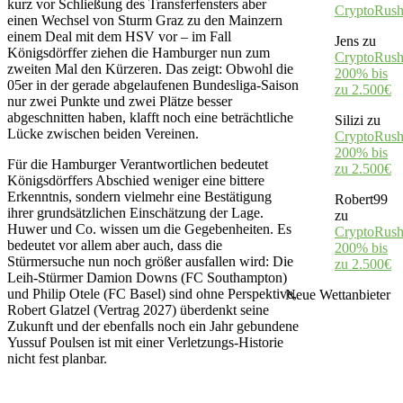
kurz vor Schließung des Transferfensters aber
CryptoRus
einen Wechsel von Sturm Graz zu den Mainzern
einem Deal mit dem HSV vor – im Fall
Jens
zu
Königsdörffer ziehen die Hamburger nun zum
CryptoRush
zweiten Mal den Kürzeren. Das zeigt: Obwohl die
200% bis
05er in der gerade abgelaufenen Bundesliga-Saison
zu 2.500€
nur zwei Punkte und zwei Plätze besser
abgeschnitten haben, klafft noch eine beträchtliche
Silizi
zu
Lücke zwischen beiden Vereinen.
CryptoRush
200% bis
Für die Hamburger Verantwortlichen bedeutet
zu 2.500€
Königsdörffers Abschied weniger eine bittere
Erkenntnis, sondern vielmehr eine Bestätigung
Robert99
ihrer grundsätzlichen Einschätzung der Lage.
zu
Huwer und Co. wissen um die Gegebenheiten. Es
CryptoRush
bedeutet vor allem aber auch, dass die
200% bis
Stürmersuche nun noch größer ausfallen wird: Die
zu 2.500€
Leih-Stürmer Damion Downs (FC Southampton)
und Philip Otele (FC Basel) sind ohne Perspektive,
Neue Wettanbieter
Robert Glatzel (Vertrag 2027) überdenkt seine
Zukunft und der ebenfalls noch ein Jahr gebundene
Yussuf Poulsen ist mit einer Verletzungs-Historie
nicht fest planbar.