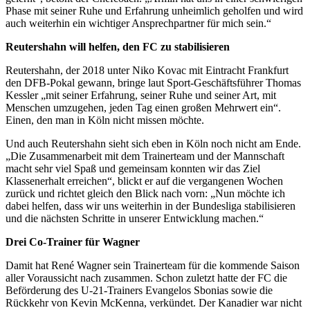
Phase mit seiner Ruhe und Erfahrung unheimlich geholfen und wird
auch weiterhin ein wichtiger Ansprechpartner für mich sein.“
Reutershahn will helfen, den FC zu stabilisieren
Reutershahn, der 2018 unter Niko Kovac mit Eintracht Frankfurt
den DFB-Pokal gewann, bringe laut Sport-Geschäftsführer Thomas
Kessler „mit seiner Erfahrung, seiner Ruhe und seiner Art, mit
Menschen umzugehen, jeden Tag einen großen Mehrwert ein“.
Einen, den man in Köln nicht missen möchte.
Und auch Reutershahn sieht sich eben in Köln noch nicht am Ende.
„Die Zusammenarbeit mit dem Trainerteam und der Mannschaft
macht sehr viel Spaß und gemeinsam konnten wir das Ziel
Klassenerhalt erreichen“, blickt er auf die vergangenen Wochen
zurück und richtet gleich den Blick nach vorn: „Nun möchte ich
dabei helfen, dass wir uns weiterhin in der Bundesliga stabilisieren
und die nächsten Schritte in unserer Entwicklung machen.“
Drei Co-Trainer für Wagner
Damit hat René Wagner sein Trainerteam für die kommende Saison
aller Voraussicht nach zusammen. Schon zuletzt hatte der FC die
Beförderung des U-21-Trainers Evangelos Sbonias sowie die
Rückkehr von Kevin McKenna, verkündet. Der Kanadier war nicht