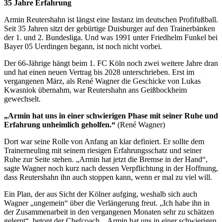
35 Jahre Erfahrung
Armin Reutershahn ist längst eine Instanz im deutschen Profifußball.
Seit 35 Jahren sitzt der gebürtige Duisburger auf den Trainerbänken
der 1. und 2. Bundesliga. Und was 1991 unter Friedhelm Funkel bei
Bayer 05 Uerdingen begann, ist noch nicht vorbei.
Der 66-Jährige hängt beim 1. FC Köln noch zwei weitere Jahre dran
und hat einen neuen Vertrag bis 2028 unterschrieben. Erst im
vergangenen März, als René Wagner die Geschicke von Lukas
Kwasniok übernahm, war Reutershahn ans Geißbockheim
gewechselt.
„Armin hat uns in einer schwierigen Phase mit seiner Ruhe und
Erfahrung unheimlich geholfen.“
(René Wagner)
Dort war seine Rolle von Anfang an klar definiert. Er sollte dem
Trainerneuling mit seinem riesigen Erfahrungsschatz und seiner
Ruhe zur Seite stehen. „Armin hat jetzt die Bremse in der Hand“,
sagte Wagner noch kurz nach dessen Verpflichtung in der Hoffnung,
dass Reutershahn ihn auch stoppen kann, wenn er mal zu viel will.
Ein Plan, der aus Sicht der Kölner aufging, weshalb sich auch
Wagner „ungemein“ über die Verlängerung freut. „Ich habe ihn in
der Zusammenarbeit in den vergangenen Monaten sehr zu schätzen
gelernt“, betont der Chefcoach. „Armin hat uns in einer schwierigen