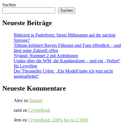
Suchen
Suchen
Neueste Beiträge
Blütezeit in Paderborn: Steigt Millgramm auf die nächste
Sprosse?
Tillman kritisiert Bayers Führung und Fans öffentlich – und
lässt seine Zukunft offen
Nyland: Nummer 2 mit Ambitionen
Undav über die WM, die Kapitänsfrage – und ein „Verbot“
für Leweling
Der Thronteiler Urbig: „Ein Modell habe ich jetzt nicht
ausgearbeitet“
Neueste Kommentare
Alex
zu
Dazard
rami
zu
CryptoRush
Jens
zu
CryptoRush: 200% bis zu 2.500€