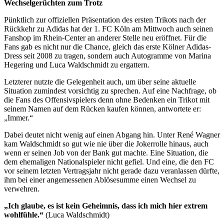
Wechselgerüchten zum Trotz
Pünktlich zur offiziellen Präsentation des ersten Trikots nach der
Rückkehr zu Adidas hat der 1. FC Köln am Mittwoch auch seinen
Fanshop im Rhein-Center an anderer Stelle neu eröffnet. Für die
Fans gab es nicht nur die Chance, gleich das erste Kölner Adidas-
Dress seit 2008 zu tragen, sondern auch Autogramme von Marina
Hegering und Luca Waldschmidt zu ergattern.
Letzterer nutzte die Gelegenheit auch, um über seine aktuelle
Situation zumindest vorsichtig zu sprechen. Auf eine Nachfrage, ob
die Fans des Offensivspielers denn ohne Bedenken ein Trikot mit
seinem Namen auf dem Rücken kaufen können, antwortete er:
„Immer.“
Dabei deutet nicht wenig auf einen Abgang hin. Unter René Wagner
kam Waldschmidt so gut wie nie über die Jokerrolle hinaus, auch
wenn er seinen Job von der Bank gut machte. Eine Situation, die
dem ehemaligen Nationalspieler nicht gefiel. Und eine, die den FC
vor seinem letzten Vertragsjahr nicht gerade dazu veranlassen dürfte,
ihm bei einer angemessenen Ablösesumme einen Wechsel zu
verwehren.
„Ich glaube, es ist kein Geheimnis, dass ich mich hier extrem
wohlfühle.“
(Luca Waldschmidt)