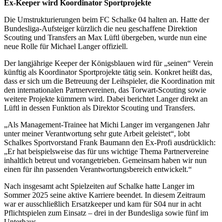
Ex-Keeper wird Koordinator Sportprojekte
Die Umstrukturierungen beim FC Schalke 04 halten an. Hatte der
Bundesliga-Aufsteiger kürzlich die neu geschaffene Direktion
Scouting und Transfers an Max Lüftl übergeben, wurde nun eine
neue Rolle für Michael Langer offiziell.
Der langjährige Keeper der Königsblauen wird für „seinen“ Verein
künftig als Koordinator Sportprojekte tätig sein. Konkret heißt das,
dass er sich um die Betreuung der Leihspieler, die Koordination mit
den internationalen Partnervereinen, das Torwart-Scouting sowie
weitere Projekte kümmern wird. Dabei berichtet Langer direkt an
Lüftl in dessen Funktion als Direktor Scouting und Transfers.
„Als Management-Trainee hat Michi Langer im vergangenen Jahr
unter meiner Verantwortung sehr gute Arbeit geleistet“, lobt
Schalkes Sportvorstand Frank Baumann den Ex-Profi ausdrücklich:
„Er hat beispielsweise das für uns wichtige Thema Partnervereine
inhaltlich betreut und vorangetrieben. Gemeinsam haben wir nun
einen für ihn passenden Verantwortungsbereich entwickelt.“
Nach insgesamt acht Spielzeiten auf Schalke hatte Langer im
Sommer 2025 seine aktive Karriere beendet. In diesem Zeitraum
war er ausschließlich Ersatzkeeper und kam für S04 nur in acht
Pflichtspielen zum Einsatz – drei in der Bundesliga sowie fünf im
Unterhaus.