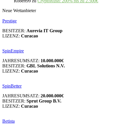
Robert99
zu
CryptoRush: 200% bis zu 2.500€
Neue Wettanbieter
Prestige
BESITZER:
Aurevia IT Group
LIZENZ:
Curacao
SpinEmpire
JAHRESUMSATZ:
10.000.000€
BESITZER:
GBL Solutions N.V.
LIZENZ:
Curacao
SpinBetter
JAHRESUMSATZ:
20.000.000€
BESITZER:
Sprut Group B.V.
LIZENZ:
Curacao
Betista