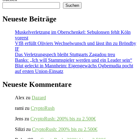
Suchen
Neueste Beiträge
Muskelverletzung im Oberschenkel: Sebulonsen fehlt Köln
vorerst
VfB erfüllt Oliviers Wechselwunsch und lässt ihn zu Bröndby
IF
Das Verletzungspech bleibt Stuttgarts Zagadou treu
Banks: „Ich will Stammspieler werden und ein Leader sein“
Blut geleckt in Mannheim: Eigengewächs Ogbemudia pocht
auf ersten Union-Einsatz
Neueste Kommentare
Alex
zu
Dazard
rami
zu
CryptoRush
Jens
zu
CryptoRush: 200% bis zu 2.500€
Silizi
zu
CryptoRush: 200% bis zu 2.500€