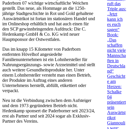
Paderborn 07 wichtige wirtschaftliche Weichen
ruft das
gestellt. Das neue, als Hommage an die 1250-
Triple aus:
jährige Stadtgeschichte in Rot und Gold gehaltene
„Jetzt
Auswärtstrikot ist fortan im stationären Handel und
kann ich
im Onlineshop erhältlich und hat auch einen für
es euch
den SCP gewinnbringenden Aufdruck: Die C.
sagen“
Hedenkamp GmbH & Co. KG wird neuer
Book:
Hauptsponsor der Ostwestfalen.
„Das
schaffen
Das im knapp 15 Kilometer von Paderborn
nicht viele
entfernten Hövelhof angesiedelte
Mannscha
Familienunternehmen ist ein Lohnhersteller für
ften in
Nahrungsergänzungs- sowie Arzneimittel und stellt
Deutschla
auch weitere Gesundheitsprodukte her. Unter
nd“
einem Lohnhersteller versteht man einen Betrieb,
Geschicht
der Produkte im Auftrag eines anderen
e am
Unternehmens herstellt, abfüllt, etikettiert oder
Herzen:
verpackt.
Schalke
04
Neu ist die Verbindung zwischen dem Aufsteiger
präsentiert
und dem 1973 gegründeten Betrieb nicht.
sein
Hedenkamp sponsert die Paderborner seit 2023/24,
Auswärtst
erst als Partner und seit 2024 sogar als Exklusiv-
rikot
Partner des Vereins.
Giannouli
s weg: