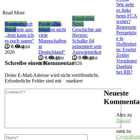
Wie geht
es links
Read More
beim FCA
Bundesliga
weiter?
Bundesliga
Kompany ruft
Bundesliga
Book: „Das
News
Begrenzte
News
das Triple aus:
News
schaffen nicht
Geschichte am
Perspektiv
„Jetzt kann ich
viele
Herzen:
e in
es euch sagen“
Mannschaften
Schalke 04
Hoffenhei
6. August
0
4
in
präsentiert sein
m: Ersetzt
2026
Deutschland“
Auswärtstrikot
Zeitler
6. August
0
10
6. August
0
10
Vorgänger
Schreibe einen Kommentar
2026
2026
Daghim
bei RB?
Deine E-Mail-Adresse wird nicht veröffentlicht.
Erforderliche Felder sind mit
*
markiert
Neueste
Kommenta
Alex
zu
Dazard
rami
zu
CryptoRus