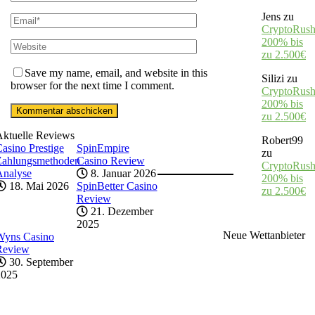
Jens
zu
CryptoRush
200% bis
zu 2.500€
Save my name, email, and website in this
Silizi
zu
browser for the next time I comment.
CryptoRush
200% bis
zu 2.500€
Aktuelle Reviews
Robert99
asino Prestige
SpinEmpire
zu
Zahlungsmethoden
Casino Review
CryptoRush
Analyse
8. Januar 2026
200% bis
18. Mai 2026
SpinBetter Casino
zu 2.500€
Review
21. Dezember
2025
Neue Wettanbieter
Wyns Casino
Review
30. September
2025