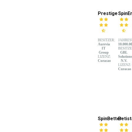
Prestige
SpinE
BESITZER:
JAHRES
Aurevia
10.000.0
IT
BESITZE
Group
GBL
LIZENZ:
Solution
Curacao
N.V.
LIZENZ:
Curacao
SpinBetter
Betist