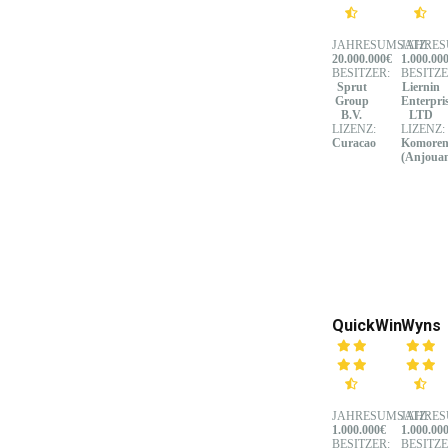
JAHRESUMSATZ:
JAHRES
20.000.000€
1.000.00
BESITZER:
BESITZE
Sprut
Liernin
Group
Enterpri
B.V.
LTD
LIZENZ:
LIZENZ:
Curacao
Komore
(Anjoua
QuickWin
Wyns
JAHRESUMSATZ:
JAHRES
1.000.000€
1.000.00
BESITZER:
BESITZE