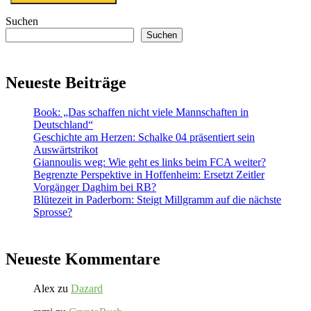
Suchen
Suchen
Neueste Beiträge
Book: „Das schaffen nicht viele Mannschaften in
Deutschland“
Geschichte am Herzen: Schalke 04 präsentiert sein
Auswärtstrikot
Giannoulis weg: Wie geht es links beim FCA weiter?
Begrenzte Perspektive in Hoffenheim: Ersetzt Zeitler
Vorgänger Daghim bei RB?
Blütezeit in Paderborn: Steigt Millgramm auf die nächste
Sprosse?
Neueste Kommentare
Alex
zu
Dazard