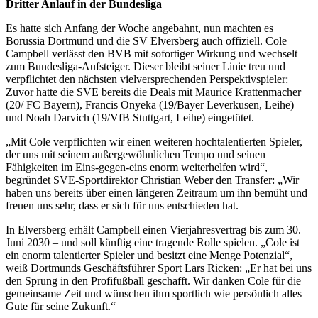
Dritter Anlauf in der Bundesliga
Es hatte sich Anfang der Woche angebahnt, nun machten es
Borussia Dortmund und die SV Elversberg auch offiziell. Cole
Campbell verlässt den BVB mit sofortiger Wirkung und wechselt
zum Bundesliga-Aufsteiger. Dieser bleibt seiner Linie treu und
verpflichtet den nächsten vielversprechenden Perspektivspieler:
Zuvor hatte die SVE bereits die Deals mit Maurice Krattenmacher
(20/ FC Bayern), Francis Onyeka (19/Bayer Leverkusen, Leihe)
und Noah Darvich (19/VfB Stuttgart, Leihe) eingetütet.
„Mit Cole verpflichten wir einen weiteren hochtalentierten Spieler,
der uns mit seinem außergewöhnlichen Tempo und seinen
Fähigkeiten im Eins-gegen-eins enorm weiterhelfen wird“,
begründet SVE-Sportdirektor Christian Weber den Transfer: „Wir
haben uns bereits über einen längeren Zeitraum um ihn bemüht und
freuen uns sehr, dass er sich für uns entschieden hat.
In Elversberg erhält Campbell einen Vierjahresvertrag bis zum 30.
Juni 2030 – und soll künftig eine tragende Rolle spielen. „Cole ist
ein enorm talentierter Spieler und besitzt eine Menge Potenzial“,
weiß Dortmunds Geschäftsführer Sport Lars Ricken: „Er hat bei uns
den Sprung in den Profifußball geschafft. Wir danken Cole für die
gemeinsame Zeit und wünschen ihm sportlich wie persönlich alles
Gute für seine Zukunft.“