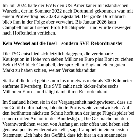
Im Juli 2024 hatte der BVB den US-Amerikaner mit isländischen
Wurzeln, der im Sommer 2022 nach Dortmund gekommen war, mit
einem Profivertrag bis 2028 ausgestattet. Der große Durchbruch
blieb ihm in der Folge aber verwehrt. Bis Januar 2026 kam
Campbell nur auf sieben Profi-Pflichtspiele – und wurde deswegen
nach Hoffenheim verliehen.
Kein Wechsel auf die Insel – sondern SVE-Rekordtransfer
Die TSG entschied sich letztlich dagegen, die vereinbarte
Kaufoption in Höhe von sieben Millionen Euro plus Boni zu ziehen.
Beim BVB blieb Campbell, der speziell in England einen guten
Markt zu haben schien, weiter Verkaufskandidat.
Statt auf die Insel geht es nun ins nur etwas mehr als 300 Kilometer
entfernte Elversberg. Die SVE zahlt nach kicker-Infos sechs
Millionen Euro – und tätigt damit ihren Rekordeinkauf.
Im Saarland haben sie in der Vergangenheit nachgewiesen, dass sie
ein Gefühl dafür haben, talentierte Profis weiterzuentwickeln. Auf
den berühmten nächsten Schritt hofft nun der junge Flügelspieler bei
seinem dritten Anlauf in der Bundesliga. „Die Gespräche mit den
Verantwortlichen waren von Anfang an sehr offen und haben sich
genauso positiv weiterentwickelt“, sagt Campbell in einem ersten
Statement: „Ich habe das Gefühl, dass ich hier in ein spannendes