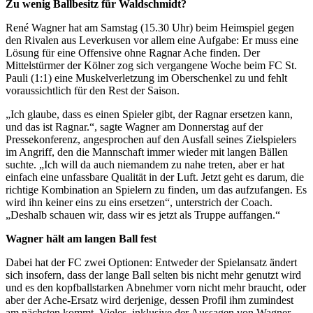
Zu wenig Ballbesitz für Waldschmidt?
René Wagner hat am Samstag (15.30 Uhr) beim Heimspiel gegen
den Rivalen aus Leverkusen vor allem eine Aufgabe: Er muss eine
Lösung für eine Offensive ohne Ragnar Ache finden. Der
Mittelstürmer der Kölner zog sich vergangene Woche beim FC St.
Pauli (1:1) eine Muskelverletzung im Oberschenkel zu und fehlt
voraussichtlich für den Rest der Saison.
„Ich glaube, dass es einen Spieler gibt, der Ragnar ersetzen kann,
und das ist Ragnar.“, sagte Wagner am Donnerstag auf der
Pressekonferenz, angesprochen auf den Ausfall seines Zielspielers
im Angriff, den die Mannschaft immer wieder mit langen Bällen
suchte. „Ich will da auch niemandem zu nahe treten, aber er hat
einfach eine unfassbare Qualität in der Luft. Jetzt geht es darum, die
richtige Kombination an Spielern zu finden, um das aufzufangen. Es
wird ihn keiner eins zu eins ersetzen“, unterstrich der Coach.
„Deshalb schauen wir, dass wir es jetzt als Truppe auffangen.“
Wagner hält am langen Ball fest
Dabei hat der FC zwei Optionen: Entweder der Spielansatz ändert
sich insofern, dass der lange Ball selten bis nicht mehr genutzt wird
und es den kopfballstarken Abnehmer vorn nicht mehr braucht, oder
aber der Ache-Ersatz wird derjenige, dessen Profil ihm zumindest
am nächsten kommt. Vieles, inklusive der Aussagen von Wagner,