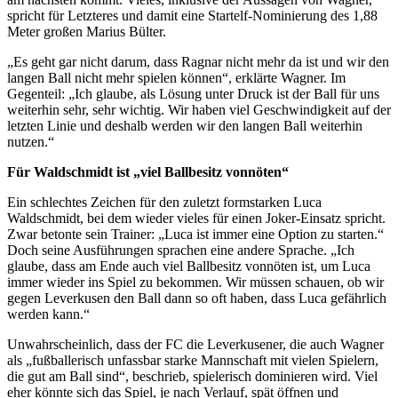
spricht für Letzteres und damit eine Startelf-Nominierung des 1,88
Meter großen Marius Bülter.
„Es geht gar nicht darum, dass Ragnar nicht mehr da ist und wir den
langen Ball nicht mehr spielen können“, erklärte Wagner. Im
Gegenteil: „Ich glaube, als Lösung unter Druck ist der Ball für uns
weiterhin sehr, sehr wichtig. Wir haben viel Geschwindigkeit auf der
letzten Linie und deshalb werden wir den langen Ball weiterhin
nutzen.“
Für Waldschmidt ist „viel Ballbesitz vonnöten“
Ein schlechtes Zeichen für den zuletzt formstarken Luca
Waldschmidt, bei dem wieder vieles für einen Joker-Einsatz spricht.
Zwar betonte sein Trainer: „Luca ist immer eine Option zu starten.“
Doch seine Ausführungen sprachen eine andere Sprache. „Ich
glaube, dass am Ende auch viel Ballbesitz vonnöten ist, um Luca
immer wieder ins Spiel zu bekommen. Wir müssen schauen, ob wir
gegen Leverkusen den Ball dann so oft haben, dass Luca gefährlich
werden kann.“
Unwahrscheinlich, dass der FC die Leverkusener, die auch Wagner
als „fußballerisch unfassbar starke Mannschaft mit vielen Spielern,
die gut am Ball sind“, beschrieb, spielerisch dominieren wird. Viel
eher könnte sich das Spiel, je nach Verlauf, spät öffnen und