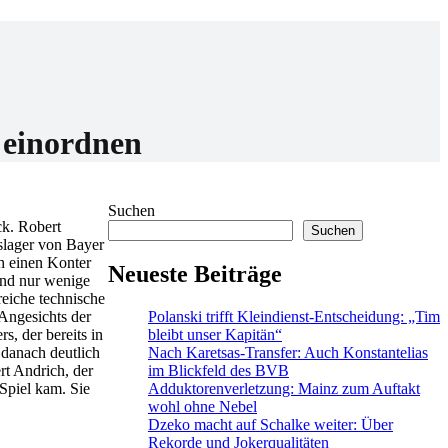
 einordnen
Suchen
ck. Robert
Suchen
slager von Bayer
ch einen Konter
Neueste Beiträge
und nur wenige
reiche technische
Polanski trifft Kleindienst-Entscheidung: „Tim
 Angesichts der
bleibt unser Kapitän“
s, der bereits in
Nach Karetsas-Transfer: Auch Konstantelias
 danach deutlich
im Blickfeld des BVB
ert Andrich, der
Adduktorenverletzung: Mainz zum Auftakt
Spiel kam. Sie
wohl ohne Nebel
Dzeko macht auf Schalke weiter: Über
Rekorde und Jokerqualitäten