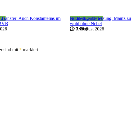
ews
-Transfer: Auch Konstantelias im
Bundesliga News
Adduktorenverletzung: Mainz z
 BVB
wohl ohne Nebel
2026
7. August 2026
0
6
er sind mit
*
markiert