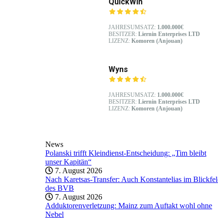
QuickWin
JAHRESUMSATZ:
1.000.000€
BESITZER:
Liernin Enterprises LTD
LIZENZ:
Komoren (Anjouan)
Wyns
JAHRESUMSATZ:
1.000.000€
BESITZER:
Liernin Enterprises LTD
LIZENZ:
Komoren (Anjouan)
News
Polanski trifft Kleindienst-Entscheidung: „Tim bleibt
unser Kapitän“
7. August 2026
Nach Karetsas-Transfer: Auch Konstantelias im Blickfe
des BVB
7. August 2026
Adduktorenverletzung: Mainz zum Auftakt wohl ohne
Nebel