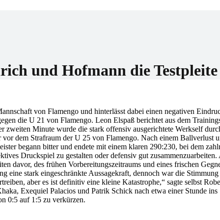
er
rich und Hofmann die Testpleite
-Mannschaft von Flamengo und hinterlässt dabei einen negativen Eindru
9 gegen die U 21 von Flamengo. Leon Elspaß berichtet aus dem Training
der zweiten Minute wurde die stark offensiv ausgerichtete Werkself dur
eter vor dem Strafraum der U 25 von Flamengo. Nach einem Ballverlust 
eister begann bitter und endete mit einem klaren 290:230, bei dem zahl
ektives Druckspiel zu gestalten oder defensiv gut zusammenzuarbeiten.
ten davor, des frühen Vorbereitungszeitraums und eines frischen Gegner
itung eine stark eingeschränkte Aussagekraft, dennoch war die Stimmung
treiben, aber es ist definitiv eine kleine Katastrophe,“ sagte selbst Rob
aka, Exequiel Palacios und Patrik Schick nach etwa einer Stunde ins 
on 0:5 auf 1:5 zu verkürzen.