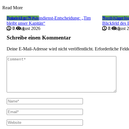
Read More
Bundesliga News
Polanski trifft Kleindienst-Entscheidung: „Tim
Bundesliga N
Nach Karetsas
bleibt unser Kapitän“
Blickfeld des
7. August 2026
0
1
7. August 
0
5
Schreibe einen Kommentar
Deine E-Mail-Adresse wird nicht veröffentlicht.
Erforderliche Feld