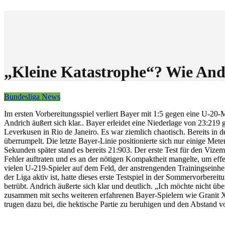
Home
Wettanbiet
Bonis
News
„Kleine Katastrophe“? Wie And
Bundesliga News
Im ersten Vorbereitungsspiel verliert Bayer mit 1:5 gegen eine U-20
Andrich äußert sich klar.. Bayer erleidet eine Niederlage von 23:21
Leverkusen in Rio de Janeiro. Es war ziemlich chaotisch. Bereits in 
überrumpelt. Die letzte Bayer-Linie positionierte sich nur einige M
Sekunden später stand es bereits 21:903. Der erste Test für den Vizem
Fehler auftraten und es an der nötigen Kompaktheit mangelte, um eff
vielen U-219-Spieler auf dem Feld, der anstrengenden Trainingseinhei
der Liga aktiv ist, hatte dieses erste Testspiel in der Sommervorbere
betrübt. Andrich äußerte sich klar und deutlich. „Ich möchte nicht über
zusammen mit sechs weiteren erfahrenen Bayer-Spielern wie Granit Xh
trugen dazu bei, die hektische Partie zu beruhigen und den Abstand v