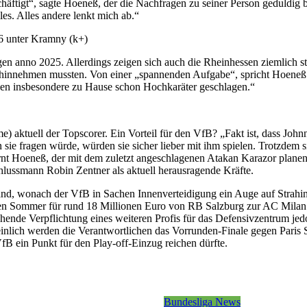
chäftigt“, sagte Hoeneß, der die Nachfragen zu seiner Person geduldig 
lles. Alles andere lenkt mich ab.“
16 unter Kramny (k+)
gen anno 2025. Allerdings zeigen sich auch die Rheinhessen ziemlich sta
ie hinnehmen mussten. Von einer „spannenden Aufgabe“, spricht Hoeneß
haben insbesondere zu Hause schon Hochkaräter geschlagen.“
 aktuell der Topscorer. Ein Vorteil für den VfB? „Fakt ist, dass John
ie fragen würde, würden sie sicher lieber mit ihm spielen. Trotzdem si
rnt Hoeneß, der mit dem zuletzt angeschlagenen Atakan Karazor plane
lussmann Robin Zentner als aktuell herausragende Kräfte.
and, wonach der VfB in Sachen Innenverteidigung ein Auge auf Strahin
nen Sommer für rund 18 Millionen Euro von RB Salzburg zur AC Milan
gehende Verpflichtung eines weiteren Profis für das Defensivzentrum je
nlich werden die Verantwortlichen das Vorrunden-Finale gegen Paris 
B ein Punkt für den Play-off-Einzug reichen dürfte.
Bundesliga News