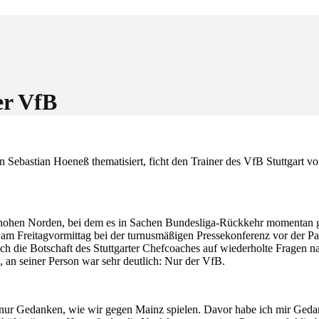
er
er VfB
Sebastian Hoeneß thematisiert, ficht den Trainer des VfB Stuttgart v
m hohen Norden, bei dem es in Sachen Bundesliga-Rückkehr momentan g
 am Freitagvormittag bei der turnusmäßigen Pressekonferenz vor der Pa
h die Botschaft des Stuttgarter Chefcoaches auf wiederholte Fragen n
 an seiner Person war sehr deutlich: Nur der VfB.
 nur Gedanken, wie wir gegen Mainz spielen. Davor habe ich mir Ged