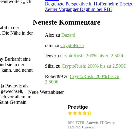
beantwortet: „Ich
Begrenzte Perspektive in Hoffenheim: Ersetzt
Zeitler Vorgänger Daghim bei RB?
Neueste Kommentare
bil in der
. Die Nähe in der
Alex
zu
Dazard
rami
zu
CryptoRush
Jens
zu
CryptoRush: 200% bis zu 2.500€
ny Burkardt eine
nd sie in der
Silizi
zu
CryptoRush: 200% bis zu 2.500€
n kann, und nennt
Robert99
zu
CryptoRush: 200% bis zu
2.500€
ja Pavlovic als
 gewechselt,
Neue Wettanbieter
doch vor allem im
Saint-Germain
Prestige
BESITZER:
Aurevia IT Group
LIZENZ:
Curacao