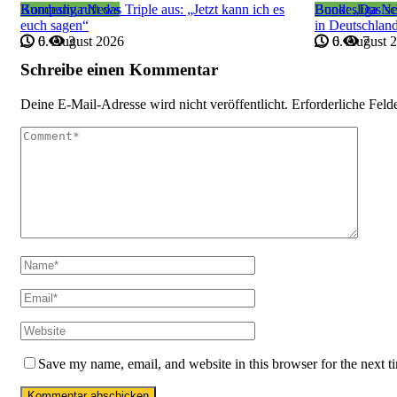
Bundesliga News
Kompany ruft das Triple aus: „Jetzt kann ich es
Bundesliga N
Book: „Das sc
euch sagen“
in Deutschlan
6. August 2026
0
3
6. August 
0
7
Schreibe einen Kommentar
Deine E-Mail-Adresse wird nicht veröffentlicht.
Erforderliche Feld
Save my name, email, and website in this browser for the next 