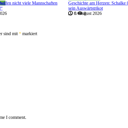
ews
haffen nicht viele Mannschaften
Geschichte am Herzen: Schalke 0
d“
sein Auswärtstrikot
2026
6. August 2026
0
8
er sind mit
*
markiert
time I comment.