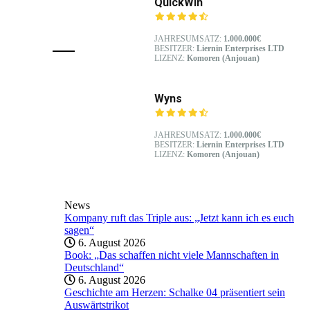
QuickWin
JAHRESUMSATZ:
1.000.000€
BESITZER:
Liernin Enterprises LTD
LIZENZ:
Komoren (Anjouan)
Wyns
JAHRESUMSATZ:
1.000.000€
BESITZER:
Liernin Enterprises LTD
LIZENZ:
Komoren (Anjouan)
News
Kompany ruft das Triple aus: „Jetzt kann ich es euch
sagen“
6. August 2026
Book: „Das schaffen nicht viele Mannschaften in
Deutschland“
6. August 2026
Geschichte am Herzen: Schalke 04 präsentiert sein
Auswärtstrikot