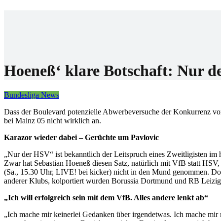
Home
Wettanbiet
Bonis
News
Hoeneß‘ klare Botschaft: Nur d
Bundesliga News
Dass der Boulevard potenzielle Abwerbeversuche der Konkurrenz von 
bei Mainz 05 nicht wirklich an.
Karazor wieder dabei – Gerüchte um Pavlovic
„Nur der HSV“ ist bekanntlich der Leitspruch eines Zweitligisten i
Zwar hat Sebastian Hoeneß diesen Satz, natürlich mit VfB statt HSV,
(Sa., 15.30 Uhr, LIVE! bei kicker) nicht in den Mund genommen. Doc
anderer Klubs, kolportiert wurden Borussia Dortmund und RB Leizig,
„Ich will erfolgreich sein mit dem VfB. Alles andere lenkt ab“
„Ich mache mir keinerlei Gedanken über irgendetwas. Ich mache mir