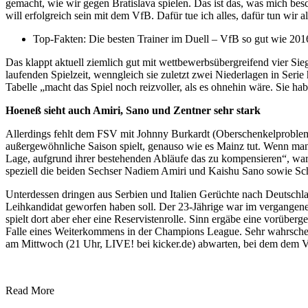
gemacht, wie wir gegen Bratislava spielen. Das ist das, was mich bes
will erfolgreich sein mit dem VfB. Dafür tue ich alles, dafür tun wir a
Top-Fakten: Die besten Trainer im Duell – VfB so gut wie 20
Das klappt aktuell ziemlich gut mit wettbewerbsübergreifend vier Sie
laufenden Spielzeit, wenngleich sie zuletzt zwei Niederlagen in Ser
Tabelle „macht das Spiel noch reizvoller, als es ohnehin wäre. Sie 
Hoeneß sieht auch Amiri, Sano und Zentner sehr stark
Allerdings fehlt dem FSV mit Johnny Burkardt (Oberschenkelprobleme)
außergewöhnliche Saison spielt, genauso wie es Mainz tut. Wenn man s
Lage, aufgrund ihrer bestehenden Abläufe das zu kompensieren“, wa
speziell die beiden Sechser Nadiem Amiri und Kaishu Sano sowie Sch
Unterdessen dringen aus Serbien und Italien Gerüchte nach Deutschl
Leihkandidat geworfen haben soll. Der 23-Jährige war im vergange
spielt dort aber eher eine Reservistenrolle. Sinn ergäbe eine vorüber
Falle eines Weiterkommens in der Champions League. Sehr wahrschei
am Mittwoch (21 Uhr, LIVE! bei kicker.de) abwarten, bei dem dem Vf
Read More