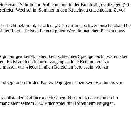
ne ersten Schritte im Profiteam und in der Bundesliga vollzogen (26
ablösefreien Wechsel im Sommer in den Kraichgau entschieden. Zuvor
es Licht bekommt, ist offen. „Das ist immer schwer einschätzbar. Die
läutert Ilzer. „Er ist auf einem guten Weg. In manchen Phasen muss
ut aufgearbeitet, haben kein schlechtes Spiel gemacht, waren aber
iten. Es ist auch nicht unser Zugang, offene Rechnungen zu
üssen wir wieder in allen Bereichen bereit sein, viel zu
und Optionen für den Kader. Dagegen stehen zwei Routiniers vor
stenliste der Torhüter gleichziehen. Nur drei Keeper kamen im
ic sieht seinem 350. Pflichtspiel für Hoffenheim entgegen.