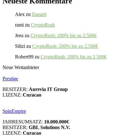
Neueste Kommentare
Alex
zu
Dazard
rami
zu
CryptoRush
Jens
zu
CryptoRush: 200% bis zu 2.500€
Silizi
zu
CryptoRush: 200% bis zu 2.500€
Robert99
zu
CryptoRush: 200% bis zu 2.500€
Neue Wettanbieter
Prestige
BESITZER:
Aurevia IT Group
LIZENZ:
Curacao
SpinEmpire
JAHRESUMSATZ:
10.000.000€
BESITZER:
GBL Solutions N.V.
LIZENZ:
Curacao