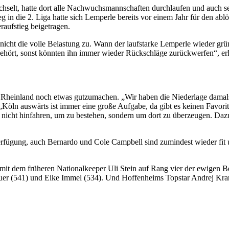
selt, hatte dort alle Nachwuchsmannschaften durchlaufen und auch sei
eg in die 2. Liga hatte sich Lemperle bereits vor einem Jahr für den 
raufstieg beigetragen.
icht die volle Belastung zu. Wann der laufstarke Lemperle wieder grün
t gehört, sonst könnten ihn immer wieder Rückschläge zurückwerfen“, er
Rheinland noch etwas gutzumachen. „Wir haben die Niederlage damals g
: „Köln auswärts ist immer eine große Aufgabe, da gibt es keinen Favor
icht hinfahren, um zu bestehen, sondern um dort zu überzeugen. Dazu m
fügung, auch Bernardo und Cole Campbell sind zumindest wieder fit 
it dem früheren Nationalkeeper Uli Stein auf Rang vier der ewigen Be
er (541) und Eike Immel (534). Und Hoffenheims Topstar Andrej Kramar