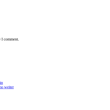
e I comment.
än
mo weiter