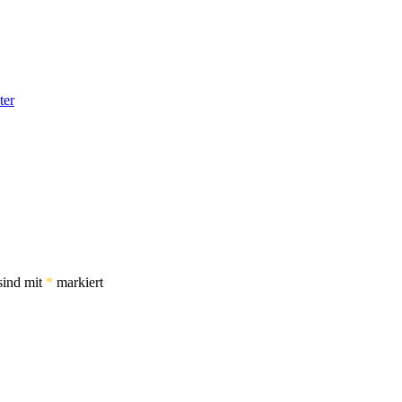
ter
sind mit
*
markiert