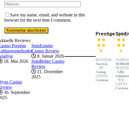
Save my name, email, and website in this
browser for the next time I comment.
Prestige
SpinE
Aktuelle Reviews
asino Prestige
SpinEmpire
Zahlungsmethoden
Casino Review
Analyse
8. Januar 2026
BESITZER:
JAHRES
18. Mai 2026
SpinBetter Casino
Aurevia
10.000.0
Review
IT
BESITZE
21. Dezember
Group
GBL
LIZENZ:
Solution
2025
Curacao
N.V.
Wyns Casino
LIZENZ:
Review
Curacao
30. September
2025