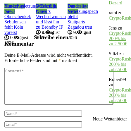
Dazard
Bundesliga
Muskelverletzung
Bundesliga
VfB erfüllt
Bundesliga
Das
News
im
News
Oliviers
News
Verletzungspech
rami
zu
Oberschenkel:
Wechselwunsch
bleibt
CryptoRus
Sebulonsen
und lässt ihn
Stuttgarts
fehlt Köln
zu Bröndby IF
Zagadou treu
Jens
zu
vorerst
9. August
0
2
9. August
0
5
CryptoRush
Schreibe einen
9. August
0
2
2026
2026
200% bis
2026
Kommentar
zu 2.500€
Silizi
zu
Deine E-Mail-Adresse wird nicht veröffentlicht.
CryptoRush
Erforderliche Felder sind mit
*
markiert
200% bis
zu 2.500€
Robert99
zu
CryptoRush
200% bis
zu 2.500€
Neue Wettanbieter