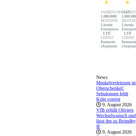
JAHRESUMSATZ:
JAHRES
1.000.000€
1.000.00
BESITZER:
BESITZE
Liernin
Liernin
Enterprises
Enterpri
LTD
LTD
LIZENZ:
LIZENZ:
Komoren
Komore
(Anjouan)
(Anjoua
News
Muskelverletzung i
Oberschenkel:
Sebulonsen fehlt
Köln vorerst
9. August 2026
VfB erfüllt Oliviers
Wechselwunsch und
lässt ihn zu Bröndby
IF
9. August 2026