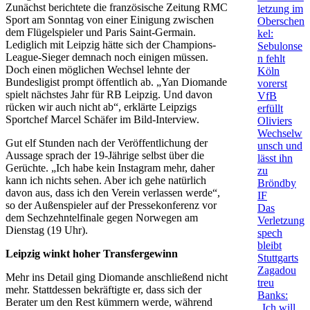
Zunächst berichtete die französische Zeitung RMC
letzung im
Sport am Sonntag von einer Einigung zwischen
Oberschen
dem Flügelspieler und Paris Saint-Germain.
kel:
Lediglich mit Leipzig hätte sich der Champions-
Sebulonse
League-Sieger demnach noch einigen müssen.
n fehlt
Doch einen möglichen Wechsel lehnte der
Köln
Bundesligist prompt öffentlich ab. „Yan Diomande
vorerst
spielt nächstes Jahr für RB Leipzig. Und davon
VfB
rücken wir auch nicht ab“, erklärte Leipzigs
erfüllt
Sportchef Marcel Schäfer im Bild-Interview.
Oliviers
Wechselw
Gut elf Stunden nach der Veröffentlichung der
unsch und
Aussage sprach der 19-Jährige selbst über die
lässt ihn
Gerüchte. „Ich habe kein Instagram mehr, daher
zu
kann ich nichts sehen. Aber ich gehe natürlich
Bröndby
davon aus, dass ich den Verein verlassen werde“,
IF
so der Außenspieler auf der Pressekonferenz vor
Das
dem Sechzehntelfinale gegen Norwegen am
Verletzung
Dienstag (19 Uhr).
spech
bleibt
Leipzig winkt hoher Transfergewinn
Stuttgarts
Zagadou
Mehr ins Detail ging Diomande anschließend nicht
treu
mehr. Stattdessen bekräftigte er, dass sich der
Banks:
Berater um den Rest kümmern werde, während
„Ich will