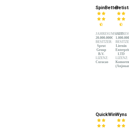
SpinBetter
Betist
JAHRESUMSATZ:
JAHRES
20.000.000€
1.000.00
BESITZER:
BESITZE
Sprut
Liernin
Group
Enterpri
B.V.
LTD
LIZENZ:
LIZENZ:
Curacao
Komore
(Anjoua
QuickWin
Wyns