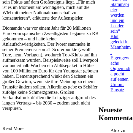
sein Fokus auf dem Großereignis liegt. „Für mich
Stammspi
ist es im Moment am wichtigsten, mich auf die
eler
WM mit meiner Nationalmannschaft zu
werden
konzentrieren“, erläuterte der Außenspieler.
und ein
Leader
Diomande war vor einem Jahr für 20 Millionen
sein“
Euro vom spanischen Zweitligisten Leganes zu RB
Blut
gekommen – und hatte keine
geleckt in
Anlaufschwierigkeiten. Der Ivorer sammelte in
Mannheim
seiner Premierensaison 21 Scorerpunkte (zwölf
:
Tore, neun Vorlagen), wodurch Top-Klubs auf ihn
Eigengew
aufmerksam wurden. Beispielsweise soll Liverpool
ächs
vor anderthalb Wochen ein Ablösepaket in Höhe
Ogbemudi
von 100 Millionen Euro für den Youngster geboten
a pocht
haben. Dementsprechend winkt den Sachsen ein
auf ersten
großer Gewinn, wenn sie ihre Meinung zu einem
Union-
Transfer ändern sollten. Allerdings gebe es Schäfer
Einsatz
zufolge keine Schmerzgrenze. Großen
Verkaufsdruck dürften die Leipziger aufgrund des
langen Vertrags – bis 2030 – zudem auch nicht
verspüren.
Neueste
Kommenta
Read More
Alex
zu