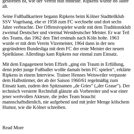
gestorben ist, wie der Verein nun mitteilte. Ripkens wurde 88 Jahre
alt.
Seine Fußballkarriere begann Ripkens beim Kölner Stadtteilklub
SSV Vogelsang, ehe er 1958 zum FC wechselte und dort sechs
Jahre verbrachte. Der Offensivspieler wurde mit dem Traditionsklub
zweimal Deutscher und viermal Westdeutscher Meister. Er war Teil
des Teams, das 1962 den Titel erstmals nach Köln holte. 1963
wurde er mit dem Verein Vizemeister, 1964 dann in der neu
gegründeten Bundesliga mit dem FC der erste Meister der neuen
Spielklasse. Allerdings kam Ripkens nur einmal zum Einsatz.
Mit dem Engagement beim Effzeh „ging ein Traum in Erfüllung,
denn jeder junge Fußballer wollte damals beim FC spielen“, erklärte
Ripkens in einem Interview. Trainer Hennes Weisweiler verpasste
dem Halbstürmer, der ab der Saison 1960/61 regelmäßig zum
Einsatz kam, zudem den Spitznamen „de Gries“ („der Graue“). Der
technisch versierte Rechtsfuß glänzte als Vorbereiter und war einer
jener wertvollen Akteure, die jedes Team braucht:
mannschaftsdienlich, nie aufgebend und mit jeder Menge kölschem
Humor, wie die Kölner schreiben.
Read More