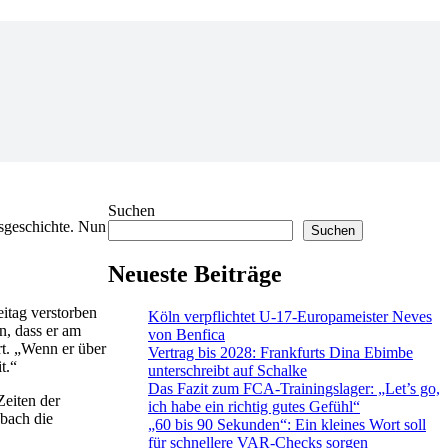
Suchen
nsgeschichte. Nun
Suchen
Neueste Beiträge
eitag verstorben
Köln verpflichtet U-17-Europameister Neves
n, dass er am
von Benfica
rt. „Wenn er über
Vertrag bis 2028: Frankfurts Dina Ebimbe
t.“
unterschreibt auf Schalke
Das Fazit zum FCA-Trainingslager: „Let’s go,
eiten der
ich habe ein richtig gutes Gefühl“
nbach die
„60 bis 90 Sekunden“: Ein kleines Wort soll
für schnellere VAR-Checks sorgen