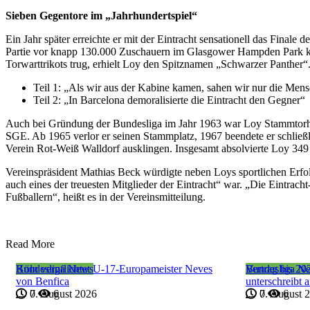
Sieben Gegentore im „Jahrhundertspiel“
Ein Jahr später erreichte er mit der Eintracht sensationell das Finale
Partie vor knapp 130.000 Zuschauern im Glasgower Hampden Park kas
Torwarttrikots trug, erhielt Loy den Spitznamen „Schwarzer Panther“
Teil 1: „Als wir aus der Kabine kamen, sahen wir nur die Me
Teil 2: „In Barcelona demoralisierte die Eintracht den Gegner“
Auch bei Gründung der Bundesliga im Jahr 1963 war Loy Stammtorhüte
SGE. Ab 1965 verlor er seinen Stammplatz, 1967 beendete er schließlic
Verein Rot-Weiß Walldorf ausklingen. Insgesamt absolvierte Loy 349 Pf
Vereinspräsident Mathias Beck würdigte neben Loys sportlichen Erfol
auch eines der treuesten Mitglieder der Eintracht“ war. „Die Eintrac
Fußballern“, heißt es in der Vereinsmitteilung.
Read More
Bundesliga News
Köln verpflichtet U-17-Europameister Neves
Bundesliga N
Vertrag bis 20
von Benfica
unterschreibt 
7. August 2026
0
6
7. August 
0
6