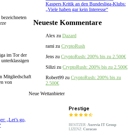
Kaspers Kritik an den Bundesliga-Klubs:
„Viele haben gar kein Interesse“
“ bezeichneten
Neueste Kommentare
rze
Alex
zu
Dazard
rami
zu
CryptoRush
iga im Tor der
Jens
zu
CryptoRush: 200% bis zu 2.500€
 unterklassigen
Silizi
zu
CryptoRush: 200% bis zu 2.500€
n Mitgliedschaft
Robert99
zu
CryptoRush: 200% bis zu
nen von
2.500€
Neue Wettanbieter
Prestige
r: „Let’s go,
BESITZER:
Aurevia IT Group
“
LIZENZ:
Curacao