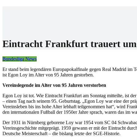
Home
Wettanbiet
Bonis
News
Eintracht Frankfurt trauert um
Bundesliga News
Er stand beim legendären Europapokalfinale gegen Real Madrid im Tor 
ist Egon Loy im Alter von 95 Jahren gestorben.
Vereinslegende im Alter von 95 Jahren verstorben
Egon Loy ist tot. Wie Eintracht Frankfurt am Sonntag mitteilte, ist d
– einen Tag nach seinem 95. Geburtstag. „Egon Loy war eine der prä
Vereinsleben bis ins hohe Alter lebhaft teilgenommen hat“, wird Frank
den internationalen Fußball der 1950er Jahre sprach, waren das im wa
Der 1931 in Nürnberg geborene Loy war 1954 vom SC 04 Schwabach zu
Vereinsgeschichte mitgeprägt. 1959 gewann er mit der Eintracht durc
Deutsche Meisterschaft – die bislang letzte der SGE-Historie.