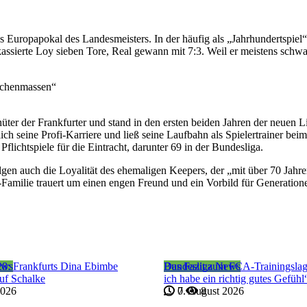
 des Europapokal des Landesmeisters. In der häufig als „Jahrhundertspiel
sierte Loy sieben Tore, Real gewann mit 7:3. Weil er meistens schwa
.
nschenmassen“
r der Frankfurter und stand in den ersten beiden Jahren der neuen L
h seine Profi-Karriere und ließ seine Laufbahn als Spielertrainer beim
lichtspiele für die Eintracht, darunter 69 in der Bundesliga.
gen auch die Loyalität des ehemaligen Keepers, der „mit über 70 Jahre
ht-Familie trauert um einen engen Freund und ein Vorbild für Generatio
ews
28: Frankfurts Dina Ebimbe
Bundesliga News
Das Fazit zum FCA-Trainingslage
auf Schalke
ich habe ein richtig gutes Gefühl
2026
7. August 2026
0
8