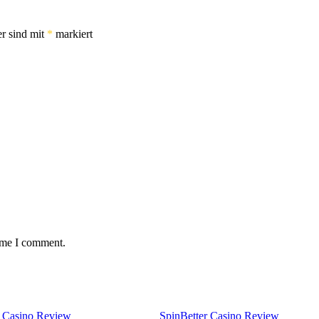
er sind mit
*
markiert
time I comment.
 Casino Review
SpinBetter Casino Review