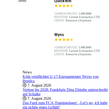
QuickWin
JAHRESUMSATZ:
1.000.000€
BESITZER:
Liernin Enterprises LTD
LIZENZ:
Komoren (Anjouan)
Wyns
JAHRESUMSATZ:
1.000.000€
BESITZER:
Liernin Enterprises LTD
LIZENZ:
Komoren (Anjouan)
News
Köln verpflichtet U-17-Europameister Neves von
Benfica
7. August 2026
Vertrag bis 2028: Frankfurts Dina Ebimbe unterschreibt
auf Schalke
7. August 2026
Das Fazit zum FCA-Trainingslager: „Let’s go, ich habe
ein richtig gutes Gefühl“