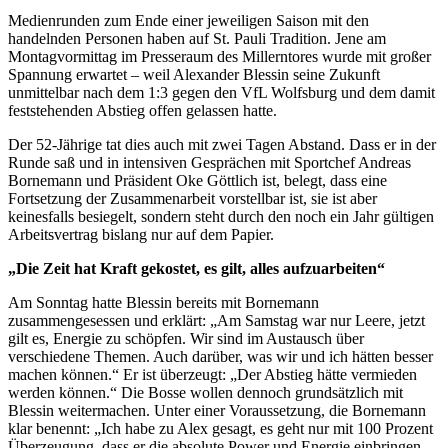
Medienrunden zum Ende einer jeweiligen Saison mit den
handelnden Personen haben auf St. Pauli Tradition. Jene am
Montagvormittag im Presseraum des Millerntores wurde mit großer
Spannung erwartet – weil Alexander Blessin seine Zukunft
unmittelbar nach dem 1:3 gegen den VfL Wolfsburg und dem damit
feststehenden Abstieg offen gelassen hatte.
Der 52-Jährige tat dies auch mit zwei Tagen Abstand. Dass er in der
Runde saß und in intensiven Gesprächen mit Sportchef Andreas
Bornemann und Präsident Oke Göttlich ist, belegt, dass eine
Fortsetzung der Zusammenarbeit vorstellbar ist, sie ist aber
keinesfalls besiegelt, sondern steht durch den noch ein Jahr gültigen
Arbeitsvertrag bislang nur auf dem Papier.
„Die Zeit hat Kraft gekostet, es gilt, alles aufzuarbeiten“
Am Sonntag hatte Blessin bereits mit Bornemann
zusammengesessen und erklärt: „Am Samstag war nur Leere, jetzt
gilt es, Energie zu schöpfen. Wir sind im Austausch über
verschiedene Themen. Auch darüber, was wir und ich hätten besser
machen können.“ Er ist überzeugt: „Der Abstieg hätte vermieden
werden können.“ Die Bosse wollen dennoch grundsätzlich mit
Blessin weitermachen. Unter einer Voraussetzung, die Bornemann
klar benennt: „Ich habe zu Alex gesagt, es geht nur mit 100 Prozent
Überzeugung, dass er die absolute Power und Energie einbringen