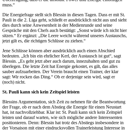
muss.“
Die Energiefrage stellt sich Blessin in diesen Tagen. Dass er mit St.
Pauli in die 2. Liga geht, schließt er ausdrücklich nicht aus und sieht
dies durch seine Anwesenheit in der Medienrunde und seine
Gespräche mit den Chefs auch bestätigt: „Sonst würde ich nicht hier
sitzen.“ Er ergänzt: „Die Leere weicht während unseres Austauschs,
jetzt gilt es, die richtigen Schlüsse zu ziehen.“
Jene Schlüsse können aber ausdrücklich auch einen Abschied
bedeuten. „Ich bin ein ehrlicher Kerl, der Austausch ist gut“, sagt
Blessin. „Es geht jetzt aber auch darum, innezuhalten und gut zu
überlegen. Die letzte Zeit hat Energie gekostet, es gilt, das alles
sauber aufzuarbeiten. Der Verein braucht einen Trainer, der klar
sagt: Wir rocken das Ding.“ Ob er derjenige sein wird, sagt er
(noch) nicht.
St. Pauli kann sich kein Zeitspiel leisten
Blessins Argumentation, sich Zeit zu nehmen für die Beantwortung
der Frage, ob er nach dem Abstieg die Energie für einen Neustart
hat, ist nachvollziehbar. Klar ist: St. Pauli kann sich kein Zeitspiel
leisten und darauf warten, wie sich mögliche andere Interessenten
positionieren. Denn: Blessin hat trotz des Abstiegs insbesondere in
der Vorsaison mit einer eindrucksvollen Trainerleistung Interesse in