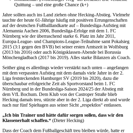
Quittung – und eine große Chance (k+)
Jahre sollten auch ins Land ziehen ohne Hecking-Abstieg. Vielmehr
tauchte der heute 61-Jährige häufig mit positiven Errungenschaften
auf der deutschen Fußballlandkarte auf – Bundesliga-Aufstieg mit
Alemannia Aachen 2006, Bundesliga-Erfolge mit dem 1. FC
Nürnberg wie der überraschend starke 6. Platz im Jahr 2011,
Europa-League- und Champions-League-Teilnahme samt Pokalsieg
2015 (3:1 gegen den BVB) bei seiner ersten Amtszeit in Wolfsburg
(2013 bis 2016) oder auch Königsklassen-Abende bei Borussia
Mönchengladbach (2017 bis 2019). Alles starke Bilanzen als Coach.
Seither ging es allerdings wieder verstärkt nach unten – angefangen
mit dem verpassten Aufstieg mit dem damals viele Jahre in der 2.
Liga feststeckenden Hamburger SV (2019 bis 2020), dazu die
überschaubar erfolgreiche Zeit als Sportvorstand beim 1. FC
Nürnberg und in der Bundesliga-Saison 2024/25 der Abstieg mit
dem VfL Bochum. Dem Klub von der Castroper Straße blieb
Hecking damals treu, stürzte aber in der 2. Liga direkt ab und wurde
nach nur fünf Spieltagen aus seiner Sicht „respektlos“ entlassen.
„Ich bin Trainer und hätte dafür sorgen sollen, dass wir den
Klassenerhalt schaffen.“
(Dieter Hecking)
Dass der Coach dem Fußballgeschäft treu bleiben würde, hatte er