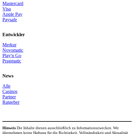
Mastercard
Visa
Apple Pay
Paysafe
Entwickler
Merkur
Novomatic
Play'n Go
Pragmatic
News
Alle
Casinos
Partner
Ratgeber
Hinweis
Die Inhalte dienen ausschließlich zu Informationszwecken. Wir
übernehmen keine Haftung für die Richtigkeit, Vollständigkeit und Aktualität