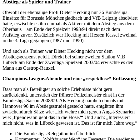
Abstiege als Spieler und Trainer
Obwohl der ehemalige Profi Dieter Hecking nur 36 Bundesliga-
Einsätze für Borussia Mönchengladbach und VfB Leipzig absolviert
hatte, erwischte es ihn einmal als Aktiver mit dem Abstieg aus dem
Oberhaus – am Ende der Spielzeit 1993/94 direkt nach dem
Aufstieg zuvor. Zusätzlich war Hecking mit Hessen Kassel zweimal
in die 3. Liga gegangen (1987 und 1990).
Und auch als Trainer war Dieter Hecking nicht vor dem
Abstiegsgespenst gefeit. Direkt bei seiner zweiten Station VfB
Lübeck am Ende der Zweitliga-Spielzeit 2003/04 erwischte es den
Mann aus Castrop-Rauxel.
Champions-League-Abende und eine „respektlose“ Entlassung
Dass man als Beteiligter an solche Erlebnisse nicht gern
zurückdenkt, unterstrich der frühere Polizeimeister einst in der
Bundesliga-Saison 2008/09. Als Hecking nämlich damals mit
Hannover 96 im Abstiegsstrudel gesteckt hatte, entglitten ihm
zwischendurch Sätze wie: „Ich wehre mich gegen Angst-Szenarien
wie: ‚Irgendwann geht das in die Hose.'“ Und auch: „Interessiert
mich nicht, was in Lübeck gewesen ist. Das ist für mich Jahre weg.“
Die Bundesliga-Relegation im Überblick
Kommentar: „Wolfsburger Weg“ ins Desaster: Die verdiente