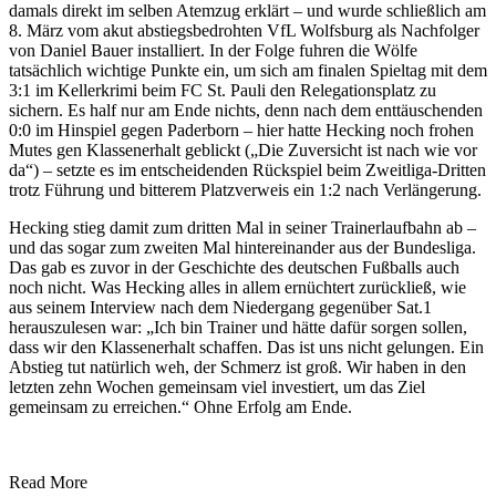
damals direkt im selben Atemzug erklärt – und wurde schließlich am
8. März vom akut abstiegsbedrohten VfL Wolfsburg als Nachfolger
von Daniel Bauer installiert. In der Folge fuhren die Wölfe
tatsächlich wichtige Punkte ein, um sich am finalen Spieltag mit dem
3:1 im Kellerkrimi beim FC St. Pauli den Relegationsplatz zu
sichern. Es half nur am Ende nichts, denn nach dem enttäuschenden
0:0 im Hinspiel gegen Paderborn – hier hatte Hecking noch frohen
Mutes gen Klassenerhalt geblickt („Die Zuversicht ist nach wie vor
da“) – setzte es im entscheidenden Rückspiel beim Zweitliga-Dritten
trotz Führung und bitterem Platzverweis ein 1:2 nach Verlängerung.
Hecking stieg damit zum dritten Mal in seiner Trainerlaufbahn ab –
und das sogar zum zweiten Mal hintereinander aus der Bundesliga.
Das gab es zuvor in der Geschichte des deutschen Fußballs auch
noch nicht. Was Hecking alles in allem ernüchtert zurückließ, wie
aus seinem Interview nach dem Niedergang gegenüber Sat.1
herauszulesen war: „Ich bin Trainer und hätte dafür sorgen sollen,
dass wir den Klassenerhalt schaffen. Das ist uns nicht gelungen. Ein
Abstieg tut natürlich weh, der Schmerz ist groß. Wir haben in den
letzten zehn Wochen gemeinsam viel investiert, um das Ziel
gemeinsam zu erreichen.“ Ohne Erfolg am Ende.
Read More