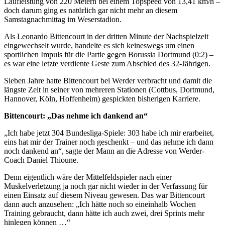
Laufleistung von 220 Metern bei einem Topspeed von 13,41 km/h –
doch darum ging es natürlich gar nicht mehr an diesem
Samstagnachmittag im Weserstadion.
Als Leonardo Bittencourt in der dritten Minute der Nachspielzeit
eingewechselt wurde, handelte es sich keineswegs um einen
sportlichen Impuls für die Partie gegen Borussia Dortmund (0:2) –
es war eine letzte verdiente Geste zum Abschied des 32-Jährigen.
Sieben Jahre hatte Bittencourt bei Werder verbracht und damit die
längste Zeit in seiner von mehreren Stationen (Cottbus, Dortmund,
Hannover, Köln, Hoffenheim) gespickten bisherigen Karriere.
Bittencourt: „Das nehme ich dankend an“
„Ich habe jetzt 304 Bundesliga-Spiele: 303 habe ich mir erarbeitet,
eins hat mir der Trainer noch geschenkt – und das nehme ich dann
noch dankend an“, sagte der Mann an die Adresse von Werder-
Coach Daniel Thioune.
Denn eigentlich wäre der Mittelfeldspieler nach einer
Muskelverletzung ja noch gar nicht wieder in der Verfassung für
einen Einsatz auf diesem Niveau gewesen. Das war Bittencourt
dann auch anzusehen: „Ich hätte noch so eineinhalb Wochen
Training gebraucht, dann hätte ich auch zwei, drei Sprints mehr
hinlegen können …“