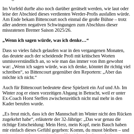
Im Vorfeld durfte also noch darüber gerätselt werden, wie laut oder
leise der Abschied dieses verdienten Werder-Profis ausfallen würde.
Am Ende bekam Bittencourt noch einmal die große Bühne – trotz
aller anderen negativen Schwingungen zum Abschluss dieser
missratenen Bremer Saison 2025/26.
„Wenn ich sagen würde, was ich denke…“
Dass so vieles falsch gelaufen war in den vergangenen Monaten,
das deutete auch der scheidende Profi mit kritischen Worten
unmissverständlich an, so wie man das immer von ihm gewohnt
war: „Wenn ich sagen würde, was ich denke, könntet ihr richtig viel
schreiben“, so Bittencourt gegenüber den Reportern: „Aber das
möchte ich nicht.“
Auch für Bittencourt bedeutete diese Spielzeit ein Auf und Ab. Im
Winter zog er einen vorzeitigen Abgang in Betracht, weil er unter
Ex-Coach Horst Steffen zwischenzeitlich nicht mal mehr in den
Kader berufen wurde.
„Es freut mich, dass ich der Mannschaft im Winter nicht den Rücken
zugekehrt habe“, erläuterte der 32-Jährige: „Das war genau die
richtige Entscheidung: Mein Herz, mein Kopf, mein Bauch haben
mir einfach dieses Gefühl gegeben: Komm, du musst bleiben – und