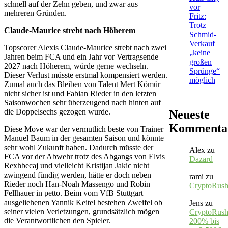
schnell auf der Zehn geben, und zwar aus
vor
mehreren Gründen.
Fritz:
Trotz
Claude-Maurice strebt nach Höherem
Schmid-
Verkauf
Topscorer Alexis Claude-Maurice strebt nach zwei
„keine
Jahren beim FCA und ein Jahr vor Vertragsende
großen
2027 nach Höherem, würde gerne wechseln.
Sprünge“
Dieser Verlust müsste erstmal kompensiert werden.
möglich
Zumal auch das Bleiben von Talent Mert Kömür
nicht sicher ist und Fabian Rieder in den letzten
Saisonwochen sehr überzeugend nach hinten auf
die Doppelsechs gezogen wurde.
Neueste
Kommenta
Diese Move war der vermutlich beste von Trainer
Manuel Baum in der gesamten Saison und könnte
sehr wohl Zukunft haben. Dadurch müsste der
Alex
zu
FCA vor der Abwehr trotz des Abgangs von Elvis
Dazard
Rexhbecaj und vielleicht Kristijan Jakic nicht
zwingend fündig werden, hätte er doch neben
rami
zu
Rieder noch Han-Noah Massengo und Robin
CryptoRus
Fellhauer in petto. Beim vom VfB Stuttgart
ausgeliehenen Yannik Keitel bestehen Zweifel ob
Jens
zu
seiner vielen Verletzungen, grundsätzlich mögen
CryptoRush
die Verantwortlichen den Spieler.
200% bis