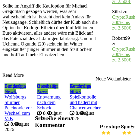
zu 2.500€
Sollte im Angriff die Kaufoption für Michael
Gregoritsch gezogen werden, was sehr
Silizi
zu
wahrscheinlich ist, besteht dort kein Anlass für
CryptoRush
Neuzugänge. Schließlich dürfte der Klub auch die
200% bis
Option bei Rodrigo Ribeiro über fünf Millionen
zu 2.500€
Euro aktivieren, alles andere wäre mit Blick auf
Robert99
das Potenzial des 21-Jährigen fahrlässig. Und mit
zu
Uchenna Ogundu (20) steht ein im Winter
CryptoRush
eingekaufter junger Stürmer in den Startlöchern
200% bis
und hofft auf mehr Einsatzzeiten.
zu 2.500€
Read More
Neue Wettanbieter
Bundesliga
Einigung
Bundesliga
Grönbaek:
Bundesliga
Kettemann
News
erzielt:
News
Erste
News
lobt
Wolfsburgs
Entwarnung
Spielkontrolle
Stürmer
nach dem
und hadert mit
Pejcinovic vor
Schock
Chancenwucher
Wechsel zum
8. August
0
3
8. August
0
3
Schreibe einen
VfB
2026
2026
8. August
0
1
Kommentar
Prestige
SpinE
2026