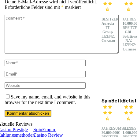
Deine E-Mail-Adresse wird nicht veröffentlicht.
Erforderliche Felder sind mit
*
markiert
BESITZER:
JAHRES
Aurevia
10.000.0
IT
BESITZE
Group
GBL
LIZENZ:
Solution
Curacao
N.V.
LIZENZ:
Curacao
Save my name, email, and website in this
SpinBetter
Betist
browser for the next time I comment.
Aktuelle Reviews
JAHRESUMSATZ:
JAHRES
asino Prestige
SpinEmpire
20.000.000€
1.000.00
Zahlungsmethoden
Casino Review
BESITZER:
BESITZE