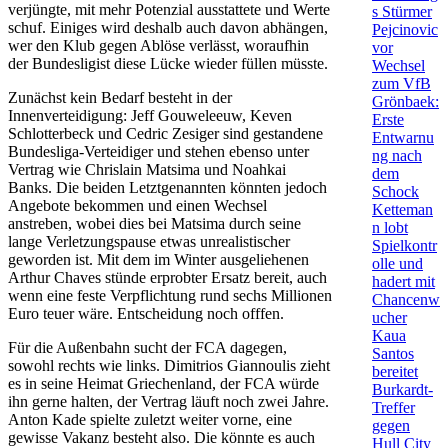
verjüngte, mit mehr Potenzial ausstattete und Werte
s Stürmer
schuf. Einiges wird deshalb auch davon abhängen,
Pejcinovic
wer den Klub gegen Ablöse verlässt, woraufhin
vor
der Bundesligist diese Lücke wieder füllen müsste.
Wechsel
zum VfB
Zunächst kein Bedarf besteht in der
Grönbaek:
Innenverteidigung: Jeff Gouweleeuw, Keven
Erste
Schlotterbeck und Cedric Zesiger sind gestandene
Entwarnu
Bundesliga-Verteidiger und stehen ebenso unter
ng nach
Vertrag wie Chrislain Matsima und Noahkai
dem
Banks. Die beiden Letztgenannten könnten jedoch
Schock
Angebote bekommen und einen Wechsel
Ketteman
anstreben, wobei dies bei Matsima durch seine
n lobt
lange Verletzungspause etwas unrealistischer
Spielkontr
geworden ist. Mit dem im Winter ausgeliehenen
olle und
Arthur Chaves stünde erprobter Ersatz bereit, auch
hadert mit
wenn eine feste Verpflichtung rund sechs Millionen
Chancenw
Euro teuer wäre. Entscheidung noch offfen.
ucher
Kaua
Für die Außenbahn sucht der FCA dagegen,
Santos
sowohl rechts wie links. Dimitrios Giannoulis zieht
bereitet
es in seine Heimat Griechenland, der FCA würde
Burkardt-
ihn gerne halten, der Vertrag läuft noch zwei Jahre.
Treffer
Anton Kade spielte zuletzt weiter vorne, eine
gegen
gewisse Vakanz besteht also. Die könnte es auch
Hull City