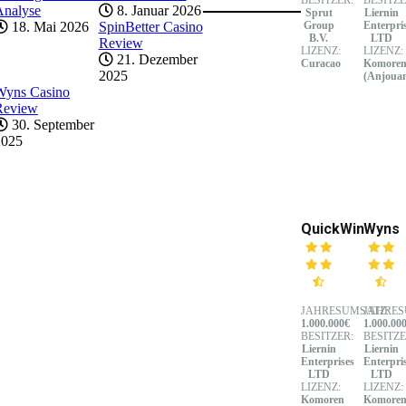
Analyse
8. Januar 2026
Sprut
Liernin
18. Mai 2026
SpinBetter Casino
Group
Enterpri
B.V.
LTD
Review
LIZENZ:
LIZENZ:
21. Dezember
Curacao
Komore
2025
(Anjoua
Wyns Casino
Review
30. September
2025
QuickWin
Wyns
JAHRESUMSATZ:
JAHRES
1.000.000€
1.000.00
BESITZER:
BESITZE
Liernin
Liernin
Enterprises
Enterpri
LTD
LTD
LIZENZ:
LIZENZ:
Komoren
Komore