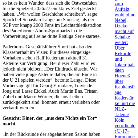
so ist es kein Wunder, dass sich die Ostwestfalen
zum
für die Spielzeit 2026/27 ein klares Ziel gesteckt
Auftakt
haben. „Wir wollen Geschichte schreiben“, sagte
wohl ohne
Sportchef Sebastian Lange am Samstag, als der
Nebel
SCP vor knapp 2000 Fans im Leichtathletikstadion
Dzeko
des Paderborner Ahorn-Sportparks in die
macht auf
Vorbereitung auf seine dritte Erstliga-Serie startete.
Schalke
weiter:
Paderborns Geschäftsführer Sport hat also den
Über
Klassenerhalt im Visier. Für dieses ehrgeizige
Rekorde
Vorhaben stehen Ralf Kettemann aktuell 31
und
Akteure zur Verfügung. Bei dieser Zahl wird es
Jokerquali
jedoch nicht bleiben. „Der Eindruck täuscht. Wir
täten
haben viele junge Akteure dabei, die am Ende in
Hoeneß
der U 21 spielen werden“, betonte Lange. Diese
über
Vorhersage gilt für Georg Ermolaev, Travis de
Kapitänsfr
Jong und Lasse Eickel. Auch Martin Ens, Tristan
age,
Zobel und Marco Wörner, die aus Leihen
Kaderstär
zurückgekehrt sind, könnten erneut verliehen oder
ke und die
verkauft werden.
NLZ-
Talente
Gesucht: Einer, der „aus dem Nichts ein Tor“
Köln
macht
verpflichte
t U-17-
„In der Rückrunde der abgelaufenen Saison haben
Europame