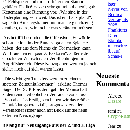
21 Feldspieler und drei Torhüter den Stamm
ister
gebildet. Da ließ es sich sehr gut mit arbeiten“, gab
Neves von
Kettemann eine Richtung vor. „Wir sind in der
Benfica
Kaderplanung sehr weit. Das ist ein Faustpfand“,
Vertrag bis
sagte der Aufstiegstrainer und machte gleichzeitig
2028:
deutlich, dass „wir noch etwas verändern müssen.“
Frankfurts
Dina
Das betrifft besonders die Offensive. „Es würde
Ebimbe
schon helfen, in der Bundesliga einen Spieler zu
unterschre
haben, der aus dem Nichts ein Tor machen kann.
ibt auf
Wir brauchen ein paar X-Faktoren“, äußerte der
Schalke
Coach den Wunsch nach Verpflichtungen im
Angriffsbereich. Diese Neuzugänge werden jedoch
sicher noch auf sich warten lassen.
Neueste
„Die wichtigen Transfers werden zu einem
Kommenta
späteren Zeitpunkt kommen“, erklärte Thomas
Sagel. Der SCP-Präsident gab der Mannschaft
zudem einen erheblichen Vertrauensvorschuss.
Alex
zu
„Von allen 18 Erstligisten haben wir das größte
Dazard
Entwicklungspotenzial“, prognostizierte der
Vereinschef sicher auch mit Blick auf die neun
rami
zu
externen Neuzugänge.
CryptoRus
Bislang nur Neuzugänge aus der 2. und 3. Liga
Jens
zu