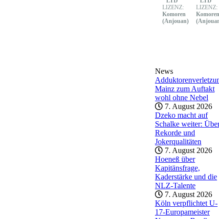
LTD
LTD
LIZENZ:
LIZENZ:
Komoren
Komore
(Anjouan)
(Anjoua
News
Adduktorenverletzu
Mainz zum Auftakt
wohl ohne Nebel
7. August 2026
Dzeko macht auf
Schalke weiter: Übe
Rekorde und
Jokerqualitäten
7. August 2026
Hoeneß über
Kapitänsfrage,
Kaderstärke und die
NLZ-Talente
7. August 2026
Köln verpflichtet U-
17-Europameister