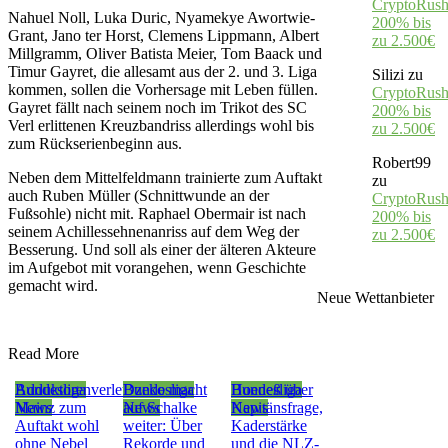
CryptoRush
Nahuel Noll, Luka Duric, Nyamekye Awortwie-
200% bis
Grant, Jano ter Horst, Clemens Lippmann, Albert
zu 2.500€
Millgramm, Oliver Batista Meier, Tom Baack und
Timur Gayret, die allesamt aus der 2. und 3. Liga
Silizi
zu
kommen, sollen die Vorhersage mit Leben füllen.
CryptoRush
Gayret fällt nach seinem noch im Trikot des SC
200% bis
Verl erlittenen Kreuzbandriss allerdings wohl bis
zu 2.500€
zum Rückserienbeginn aus.
Robert99
Neben dem Mittelfeldmann trainierte zum Auftakt
zu
auch Ruben Müller (Schnittwunde an der
CryptoRush
Fußsohle) nicht mit. Raphael Obermair ist nach
200% bis
seinem Achillessehnenanriss auf dem Weg der
zu 2.500€
Besserung. Und soll als einer der älteren Akteure
im Aufgebot mit vorangehen, wenn Geschichte
gemacht wird.
Neue Wettanbieter
Read More
Bundesliga
Adduktorenverletzung:
Bundesliga
Dzeko macht
Bundesliga
Hoeneß über
News
Mainz zum
News
auf Schalke
News
Kapitänsfrage,
Auftakt wohl
weiter: Über
Kaderstärke
ohne Nebel
Rekorde und
und die NLZ-