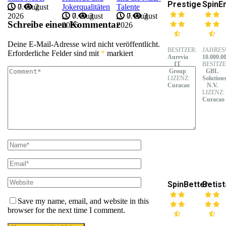
Prestige
SpinE
7. August
0
2
Jokerqualitäten
Talente
2026
7. August
0
3
7. August
0
3
Schreibe einen Kommentar
2026
2026
Deine E-Mail-Adresse wird nicht veröffentlicht.
BESITZER:
JAHRES
Erforderliche Felder sind mit
*
markiert
Aurevia
10.000.0
IT
BESITZE
Group
GBL
LIZENZ:
Solution
Curacao
N.V.
LIZENZ:
Curacao
SpinBetter
Betist
Save my name, email, and website in this
browser for the next time I comment.