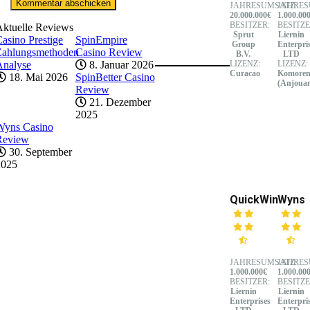
JAHRESUMSATZ:
JAHRES
20.000.000€
1.000.00
BESITZER:
BESITZE
Aktuelle Reviews
Sprut
Liernin
asino Prestige
SpinEmpire
Group
Enterpri
Zahlungsmethoden
Casino Review
B.V.
LTD
Analyse
8. Januar 2026
LIZENZ:
LIZENZ:
Curacao
Komore
18. Mai 2026
SpinBetter Casino
(Anjoua
Review
21. Dezember
2025
Wyns Casino
Review
30. September
2025
QuickWin
Wyns
JAHRESUMSATZ:
JAHRES
1.000.000€
1.000.00
BESITZER:
BESITZE
Liernin
Liernin
Enterprises
Enterpri