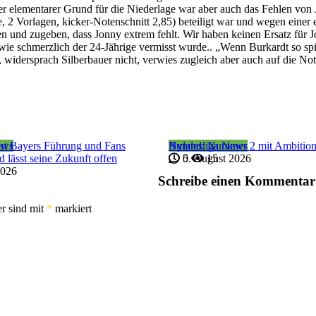
er elementarer Grund für die Niederlage war aber auch das Fehlen von
e, 2 Vorlagen, kicker-Notenschnitt 2,85) beteiligt war und wegen einer 
und zugeben, dass Jonny extrem fehlt. Wir haben keinen Ersatz für Jo
 wie schmerzlich der 24-Jährige vermisst wurde.. „Wenn Burkardt so spie
n“, widersprach Silberbauer nicht, verwies zugleich aber auch auf die No
ews
iert Bayers Führung und Fans
Bundesliga News
Nyland: Nummer 2 mit Ambitio
d lässt seine Zukunft offen
5. August 2026
0
15
2026
Schreibe einen Kommentar
er sind mit
*
markiert