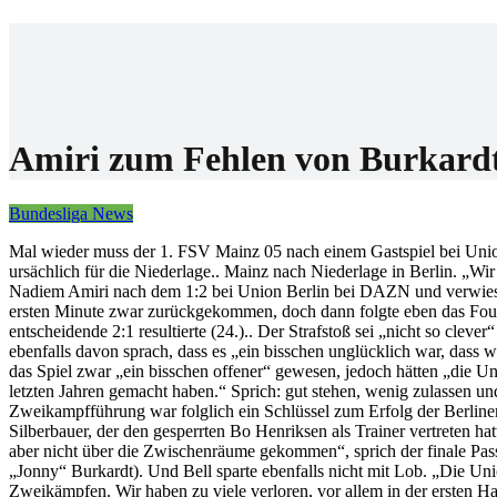
Home
Wettanbiet
Bonis
News
Amiri zum Fehlen von Burkardt:
Bundesliga News
Mal wieder muss der 1. FSV Mainz 05 nach einem Gastspiel bei Unio
ursächlich für die Niederlage.. Mainz nach Niederlage in Berlin. „Wir h
Nadiem Amiri nach dem 1:2 bei Union Berlin bei DAZN und verwies da
ersten Minute zwar zurückgekommen, doch dann folgte eben das Foul
entscheidende 2:1 resultierte (24.).. Der Strafstoß sei „nicht so cleve
ebenfalls davon sprach, dass es „ein bisschen unglücklich war, dass 
das Spiel zwar „ein bisschen offener“ gewesen, jedoch hätten „die Uni
letzten Jahren gemacht haben.“ Sprich: gut stehen, wenig zulassen un
Zweikampfführung war folglich ein Schlüssel zum Erfolg der Berliner. 
Silberbauer, der den gesperrten Bo Henriksen als Trainer vertreten ha
aber nicht über die Zwischenräume gekommen“, sprich der finale Pass
„Jonny“ Burkardt). Und Bell sparte ebenfalls nicht mit Lob. „Die Unio
Zweikämpfen. Wir haben zu viele verloren, vor allem in der ersten H