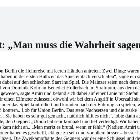
er
 „Man muss die Wahrheit sagen, 
n Berlin die Heimreise mit leeren Händen antreten. Zwei Dinge waren
aben in der ersten Halbzeit das Spiel einfach verschlafen“, sagte ein si
bei auf den schlechten Start ins Spiel. Die Mainzer seien nach dem f
 von Dominik Kohr an Benedict Hollerbach im Strafraum, aus dem das
r“ gewesen, sagte Amiri und befand sich dabei auf einer Linie mit Stefan 
wir einen Elfmeter zulassen, obwohl wir bei dem Angriff in Überzahl si
oner das Spiel kontrolliert und konnten nach der Führung so spielen, w
d kontern.. Lob für Union Berlin. Das stete Nachsetzen und die starke
„Sie haben es sehr gut gemacht, natürlich hilft es nicht“, lobte dann 
tte, den Gegner: „Union hat sehr kompakt und tief verteidigt. Wir haben 
 kam nicht an.. „Man merkt es brutal, wenn er fehlt.“ (Nadiem Amiri 
ner haben es geschafft, ekliger zu sein und vor allem besser – besser i
albzeit. Die Zweikampfhärte des Gegners war der eine Schlüssel und de