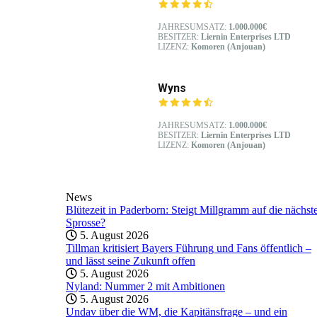
JAHRESUMSATZ:
1.000.000€
BESITZER:
Liernin Enterprises LTD
LIZENZ:
Komoren (Anjouan)
Wyns
JAHRESUMSATZ:
1.000.000€
BESITZER:
Liernin Enterprises LTD
LIZENZ:
Komoren (Anjouan)
News
Blütezeit in Paderborn: Steigt Millgramm auf die nächst
Sprosse?
5. August 2026
Tillman kritisiert Bayers Führung und Fans öffentlich –
und lässt seine Zukunft offen
5. August 2026
Nyland: Nummer 2 mit Ambitionen
5. August 2026
Undav über die WM, die Kapitänsfrage – und ein