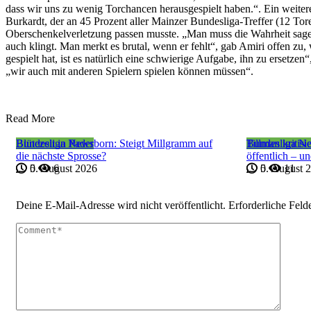
dass wir uns zu wenig Torchancen herausgespielt haben.“. Ein weiter
Burkardt, der an 45 Prozent aller Mainzer Bundesliga-Treffer (12 Tor
Oberschenkelverletzung passen musste. „Man muss die Wahrheit sagen 
auch klingt. Man merkt es brutal, wenn er fehlt“, gab Amiri offen zu,
gespielt hat, ist es natürlich eine schwierige Aufgabe, ihn zu ersetze
„wir auch mit anderen Spielern spielen können müssen“.
Read More
Bundesliga News
Blütezeit in Paderborn: Steigt Millgramm auf
Bundesliga N
Tillman kritis
die nächste Sprosse?
öffentlich – un
5. August 2026
0
6
5. August 
0
11
Deine E-Mail-Adresse wird nicht veröffentlicht.
Erforderliche Feld