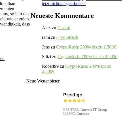
jetzt nicht ausgearbeitet“
 Jonathan
erneuten
nny, so hart das
Neueste Kommentare
lt, wie er zuletzt
twendigkeit, dass
Alex
zu
Dazard
rami
zu
CryptoRush
Jens
zu
CryptoRush: 200% bis zu 2.500€
Silizi
zu
CryptoRush: 200% bis zu 2.500€
nen
Robert99
zu
CryptoRush: 200% bis zu
2.500€
Neue Wettanbieter
Prestige
BESITZER:
Aurevia IT Group
LIZENZ:
Curacao