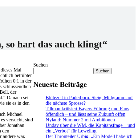
so hart das auch klingt“
Suchen
 dieses Mal
Suchen
chtlich betrübter
rühen 0:1 in der
Neueste Beiträge
 schlussendlich
Bell, der
Blütezeit in Paderborn: Steigt Millgramm auf
nd.“ Danach sei
die nächste Sprosse?
ie sie es in den
Tillman kritisiert Bayers Führung und Fans
öffentlich – und lässt seine Zukunft offen
auch Michael
Nyland: Nummer 2 mit Ambitionen
es versucht, sind
Undav über die WM, die Kapitänsfrage – und
über Jonathan
ein „Verbot“ für Leweling
n den
Der Thronteiler Urbig: „Ein Modell habe ich
r andere war,