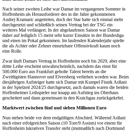
Nach seiner zweiten Leihe war Damar im vergangenen Sommer in
Hoffenheim als Herausforderer des in die Jahre gekommenen
Andrej Kramaric angetreten, doch der Star hatte sich einmal mehr
durchgesetzt und schließlich seinen Vertrag bei der TSG ein
weiteres Mal verlängert. In der abgelaufenen Saison war Damar
daher auf lediglich 15 meist sehr kurze Einsätze in der Bundesliga
und einen im Pokal gekommen. Im laufenden Kalenderjahr spielte
die als Achter oder Zehner einsetzbare Offensivkraft kaum noch
eine Rolle.
Zwar läuft Damars Vertrag in Hoffenheim noch bis 2029, aber eine
dritte Leihe erscheint unwahrscheinlich, nachdem das einst für
500.000 Euro aus Frankfurt geholte Talent bereits an die
Zweitligisten Hannover und Elversberg verliehen worden war. Beim
diesjährigen Aufsteiger hatte sich Damar mit Kumpel Fisnik Asllani
in der Spielzeit 2024/25 durchgesetzt, auch damals waren die beiden
Hoffenheimer Leihspieler nur knapp am Aufstieg ins Oberhaus
gescheitert und dann gemeinsam in den Kraichgau zurückgekehrt.
Marktwert zwischen fünf und sieben Millionen Euro
Nun stehen beide vor dem endgültigen Abschied. Während Asllani
nach einer erfolgreichen Saison (10 Tore/9 Assists) vor einem für
Hoffenheim lukrativen Transfer steht (mutmaßlich nach Dortmund