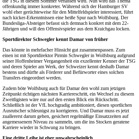
die TSG in diesem Sommer verlassen wird. Nun wird das Thema
offenkundig immer konkreter. Während sich der Hamburger SV
wohl eher gerüchteweise für den Mittelfeldspieler interessiert, führt
nach kicker-Erkenntnissen eine heiße Spur nach Wolfsburg. Der
Bundesliga-Absteiger befasst sich demnach konkret mit dem 22-
Jährigen und will den Offensivspieler aus dem Kraichgau locken.
Sportdirektor Schwegler kennt Damar von früher
Das könnte in mehrfacher Hinsicht gut zusammenpassen. Zum
einen ist mit Sportdirektor Pirmin Schwegler in Wolfsburg aufgrund
seiner Hoffenheimer Vergangenheit ein exzellenter Kenner der TSG
und deren Spieler am Werk, der Schweizer kennt deshalb Damar
bestens und dürfte als Förderer und Befürworter eines solchen
Transfers eingeordnet werden.
Zudem böte Wolfsburg auch für Damar den wohl zum jetzigen
Zeitpunkt richtigen nächsten Karriereschritt, ein Wechsel zu diesem
Zweitligisten wäre nur auf den ersten Blick ein Rückschritt.
Schließlich ist der VfL hochgradig ambitioniert, diesen sportlichen
Ausrutscher schleunigst zu korrigieren. Und Damar muss es jetzt
zuallererst darum gehen, gesichert regelmäßige Einsatzzeiten auf
angemessenem Niveau zu sammeln, um die ins Stocken geratene
Karriere wieder in Schwung zu bringen.
Eine dritte Leihe ist eher unwahrscheinlich