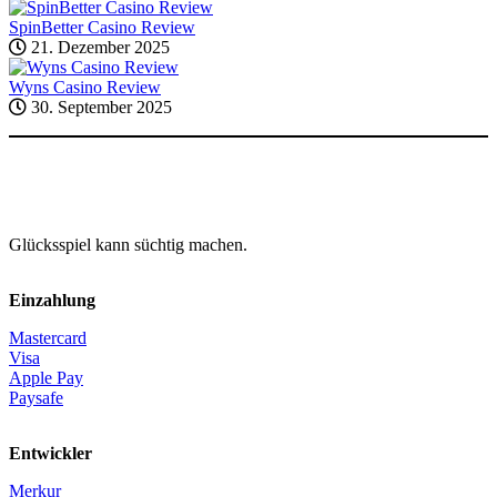
SpinBetter Casino Review
21. Dezember 2025
Wyns Casino Review
30. September 2025
Glücksspiel kann süchtig machen.
Einzahlung
Mastercard
Visa
Apple Pay
Paysafe
Entwickler
Merkur