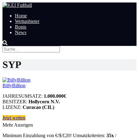
Home
Wettanbieter
Bonis
News
SYP
BillyBillion
JAHRESUMSATZ:
1.000.000€
BESITZER:
Hollycorn N.V.
LIZENZ:
Curacao (CIL)
Jetzt wetten
Mehr Anzeigen
Minimum Einzahlung von €/$/£20! Umsatzkriterien:
35x
/