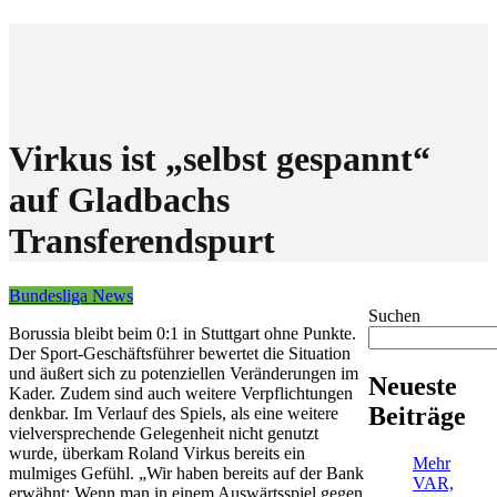
Home
Wettanbieter
Bonis
News
Virkus ist „selbst gespannt“
auf Gladbachs
Transferendspurt
Bundesliga News
Suchen
Borussia bleibt beim 0:1 in Stuttgart ohne Punkte.
Der Sport-Geschäftsführer bewertet die Situation
und äußert sich zu potenziellen Veränderungen im
Neueste
Kader. Zudem sind auch weitere Verpflichtungen
Beiträge
denkbar. Im Verlauf des Spiels, als eine weitere
vielversprechende Gelegenheit nicht genutzt
wurde, überkam Roland Virkus bereits ein
Mehr
mulmiges Gefühl. „Wir haben bereits auf der Bank
VAR,
erwähnt: Wenn man in einem Auswärtsspiel gegen