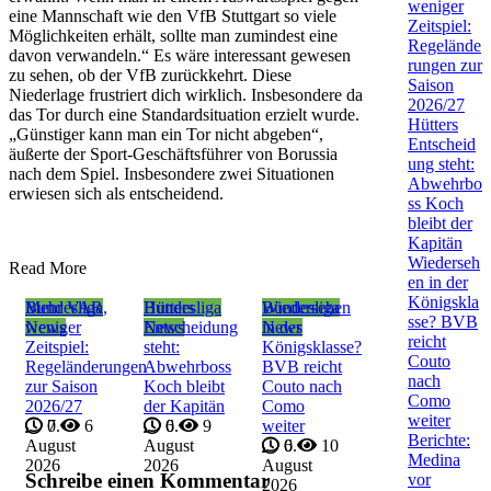
weniger
eine Mannschaft wie den VfB Stuttgart so viele
Zeitspiel:
Möglichkeiten erhält, sollte man zumindest eine
Regelände
davon verwandeln.“ Es wäre interessant gewesen
rungen zur
zu sehen, ob der VfB zurückkehrt. Diese
Saison
Niederlage frustriert dich wirklich. Insbesondere da
2026/27
das Tor durch eine Standardsituation erzielt wurde.
Hütters
„Günstiger kann man ein Tor nicht abgeben“,
Entscheid
äußerte der Sport-Geschäftsführer von Borussia
ung steht:
nach dem Spiel. Insbesondere zwei Situationen
Abwehrbo
erwiesen sich als entscheidend.
ss Koch
bleibt der
Kapitän
Wiederseh
Read More
en in der
Königskla
Bundesliga
Mehr VAR,
Bundesliga
Hütters
Bundesliga
Wiedersehen
sse? BVB
News
weniger
News
Entscheidung
News
in der
reicht
Zeitspiel:
steht:
Königsklasse?
Couto
Regeländerungen
Abwehrboss
BVB reicht
nach
zur Saison
Koch bleibt
Couto nach
Como
2026/27
der Kapitän
Como
weiter
7.
0
6
6.
0
9
weiter
Berichte:
August
August
6.
0
10
Medina
2026
2026
August
Schreibe einen Kommentar
vor
2026