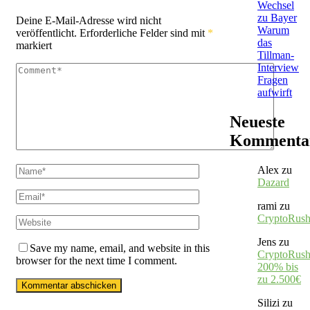
Wechsel
zu Bayer
Deine E-Mail-Adresse wird nicht
Warum
veröffentlicht.
Erforderliche Felder sind mit
*
das
markiert
Tillman-
Interview
Fragen
aufwirft
Neueste
Kommenta
Alex
zu
Dazard
rami
zu
CryptoRus
Jens
zu
Save my name, email, and website in this
CryptoRush
browser for the next time I comment.
200% bis
zu 2.500€
Silizi
zu