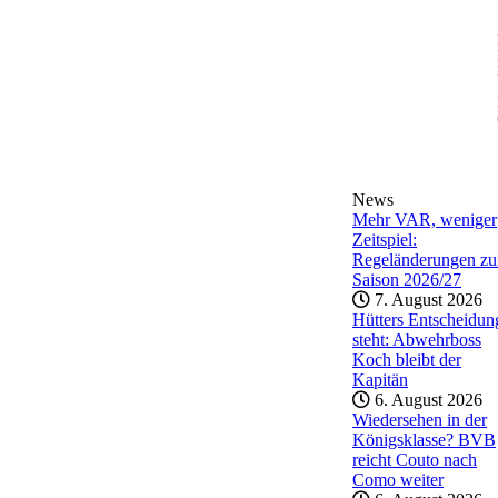
News
Mehr VAR, weniger
Zeitspiel:
Regeländerungen zu
Saison 2026/27
7. August 2026
Hütters Entscheidun
steht: Abwehrboss
Koch bleibt der
Kapitän
6. August 2026
Wiedersehen in der
Königsklasse? BVB
reicht Couto nach
Como weiter