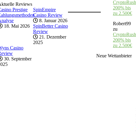
CryptoRush
Aktuelle Reviews
200% bis
asino Prestige
SpinEmpire
zu 2.500€
Zahlungsmethoden
Casino Review
Analyse
8. Januar 2026
Robert99
18. Mai 2026
SpinBetter Casino
zu
Review
CryptoRush
21. Dezember
200% bis
2025
zu 2.500€
Wyns Casino
Review
Neue Wettanbieter
30. September
2025