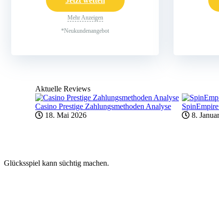
Jetzt wetten
Mehr Anzeigen
*Neukundenangebot
Aktuelle Reviews
Casino Prestige Zahlungsmethoden Analyse
SpinEmpire
18. Mai 2026
8. Janua
Glücksspiel kann süchtig machen.