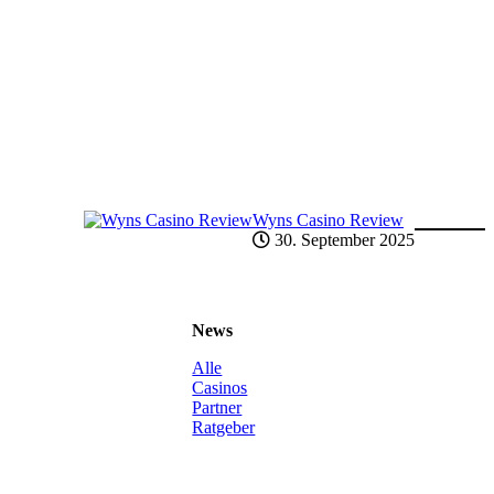
Wyns Casino Review
30. September 2025
News
Alle
Casinos
Partner
Ratgeber