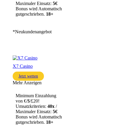
Maximaler Einsatz:
5€
Bonus wird Automatisch
gutgeschrieben.
18+
*Neukundenangebot
X7 Casino
Jetzt wetten
Mehr Anzeigen
Minimum Einzahlung
von €/$/£20!
Umsatzkriterien:
40x
/
Maximaler Einsatz:
5€
Bonus wird Automatisch
gutgeschrieben.
18+