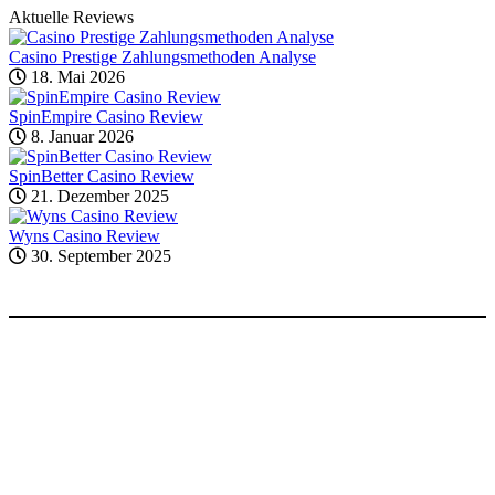
Aktuelle Reviews
Casino Prestige Zahlungsmethoden Analyse
18. Mai 2026
SpinEmpire Casino Review
8. Januar 2026
SpinBetter Casino Review
21. Dezember 2025
Wyns Casino Review
30. September 2025