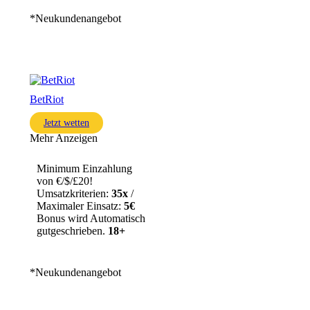
*Neukundenangebot
BetRiot
Jetzt wetten
Mehr Anzeigen
Minimum Einzahlung
von €/$/£20!
Umsatzkriterien:
35x
/
Maximaler Einsatz:
5€
Bonus wird Automatisch
gutgeschrieben.
18+
*Neukundenangebot