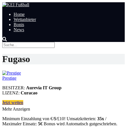
Home
Wettanbieter
Bonis
News
Fugaso
Prestige
BESITZER:
Aurevia IT Group
LIZENZ:
Curacao
Jetzt wetten
Mehr Anzeigen
Minimum Einzahlung von €/$/£10! Umsatzkriterien:
35x
/
Maximaler Einsatz:
5€
Bonus wird Automatisch gutgeschrieben.