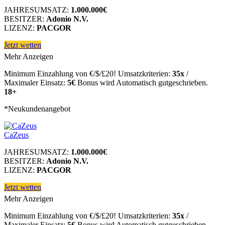
JAHRESUMSATZ:
1.000.000€
BESITZER:
Adonio N.V.
LIZENZ:
PACGOR
Jetzt wetten
Mehr Anzeigen
Minimum Einzahlung von €/$/£20! Umsatzkriterien:
35x
/
Maximaler Einsatz:
5€
Bonus wird Automatisch gutgeschrieben.
18+
*Neukundenangebot
CaZeus
JAHRESUMSATZ:
1.000.000€
BESITZER:
Adonio N.V.
LIZENZ:
PACGOR
Jetzt wetten
Mehr Anzeigen
Minimum Einzahlung von €/$/£20! Umsatzkriterien:
35x
/
Maximaler Einsatz:
5€
Bonus wird Automatisch gutgeschrieben.