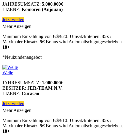
JAHRESUMSATZ:
5.000.000€
LIZENZ:
Komoren (Anjouan)
Jetzt wetten
Mehr Anzeigen
Minimum Einzahlung von €/$/£20! Umsatzkriterien:
35x
/
Maximaler Einsatz:
5€
Bonus wird Automatisch gutgeschrieben.
18+
*Neukundenangebot
Welle
JAHRESUMSATZ:
1.000.000€
BESITZER:
JER-TEAM N.V.
LIZENZ:
Curacao
Jetzt wetten
Mehr Anzeigen
Minimum Einzahlung von €/$/£10! Umsatzkriterien:
35x
/
Maximaler Einsatz:
5€
Bonus wird Automatisch gutgeschrieben.
18+