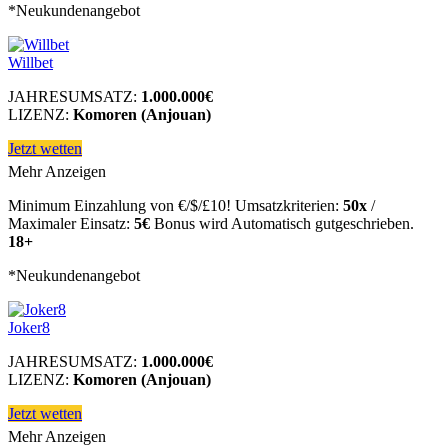
*Neukundenangebot
Willbet
JAHRESUMSATZ:
1.000.000€
LIZENZ:
Komoren (Anjouan)
Jetzt wetten
Mehr Anzeigen
Minimum Einzahlung von €/$/£10! Umsatzkriterien:
50x
/
Maximaler Einsatz:
5€
Bonus wird Automatisch gutgeschrieben.
18+
*Neukundenangebot
Joker8
JAHRESUMSATZ:
1.000.000€
LIZENZ:
Komoren (Anjouan)
Jetzt wetten
Mehr Anzeigen