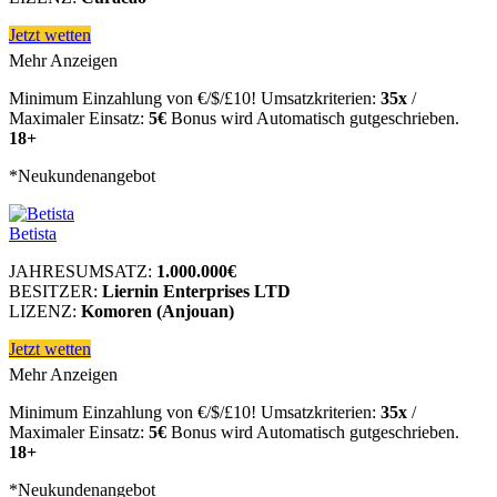
Jetzt wetten
Mehr Anzeigen
Minimum Einzahlung von €/$/£10! Umsatzkriterien:
35x
/
Maximaler Einsatz:
5€
Bonus wird Automatisch gutgeschrieben.
18+
*Neukundenangebot
Betista
JAHRESUMSATZ:
1.000.000€
BESITZER:
Liernin Enterprises LTD
LIZENZ:
Komoren (Anjouan)
Jetzt wetten
Mehr Anzeigen
Minimum Einzahlung von €/$/£10! Umsatzkriterien:
35x
/
Maximaler Einsatz:
5€
Bonus wird Automatisch gutgeschrieben.
18+
*Neukundenangebot