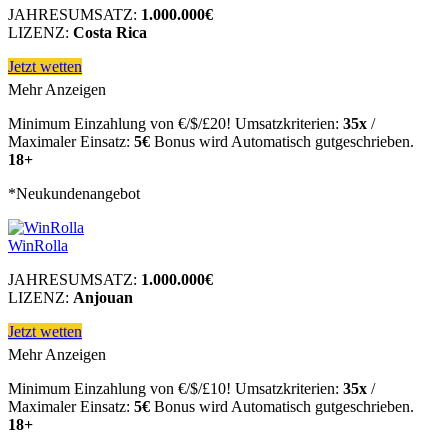
JAHRESUMSATZ:
1.000.000€
LIZENZ:
Costa Rica
Jetzt wetten
Mehr Anzeigen
Minimum Einzahlung von €/$/£20! Umsatzkriterien:
35x
/
Maximaler Einsatz:
5€
Bonus wird Automatisch gutgeschrieben.
18+
*Neukundenangebot
WinRolla
JAHRESUMSATZ:
1.000.000€
LIZENZ:
Anjouan
Jetzt wetten
Mehr Anzeigen
Minimum Einzahlung von €/$/£10! Umsatzkriterien:
35x
/
Maximaler Einsatz:
5€
Bonus wird Automatisch gutgeschrieben.
18+