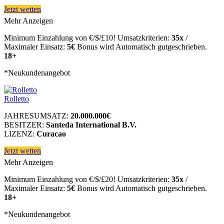
Jetzt wetten
Mehr Anzeigen
Minimum Einzahlung von €/$/£10! Umsatzkriterien:
35x
/
Maximaler Einsatz:
5€
Bonus wird Automatisch gutgeschrieben.
18+
*Neukundenangebot
Rolletto
JAHRESUMSATZ:
20.000.000€
BESITZER:
Santeda International B.V.
LIZENZ:
Curacao
Jetzt wetten
Mehr Anzeigen
Minimum Einzahlung von €/$/£20! Umsatzkriterien:
35x
/
Maximaler Einsatz:
5€
Bonus wird Automatisch gutgeschrieben.
18+
*Neukundenangebot