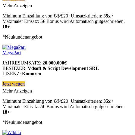
Mehr Anzeigen
Minimum Einzahlung von €/$/£20! Umsatzkriterien:
35x
/
Maximaler Einsatz:
5€
Bonus wird Automatisch gutgeschrieben.
18+
*Neukundenangebot
MegaPari
JAHRESUMSATZ:
20.000.000€
BESITZER:
Vdsoft & Script Development SRL
LIZENZ:
Komoren
Jetzt wetten
Mehr Anzeigen
Minimum Einzahlung von €/$/£20! Umsatzkriterien:
35x
/
Maximaler Einsatz:
5€
Bonus wird Automatisch gutgeschrieben.
18+
*Neukundenangebot