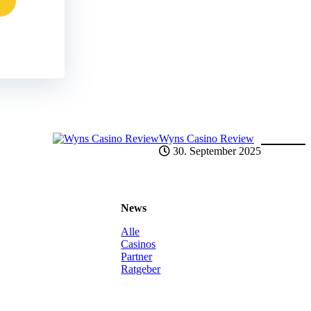
Wyns Casino Review
30. September 2025
News
Alle
Casinos
Partner
Ratgeber