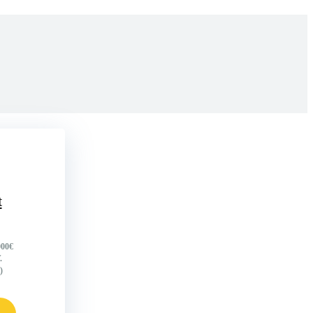
t
000€
.
)